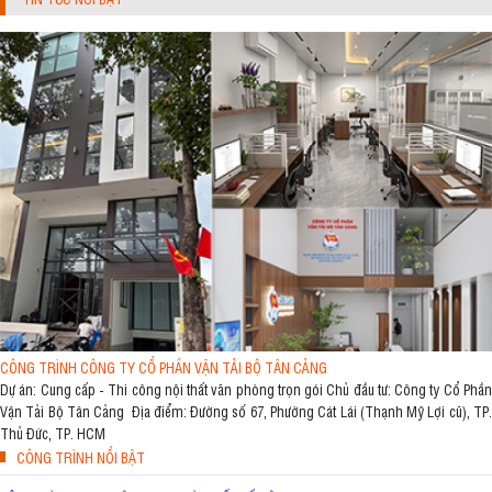
CÔNG TRÌNH CÔNG TY CỔ PHẦN VẬN TẢI BỘ TÂN CẢNG
Dự án: Cung cấp - Thi công nội thất văn phòng trọn gói Chủ đầu tư: Công ty Cổ Phần
Vận Tải Bộ Tân Cảng Địa điểm: Đường số 67, Phường Cát Lái (Thạnh Mỹ Lợi cũ), TP.
Thủ Đức, TP. HCM
CÔNG TRÌNH NỔI BẬT