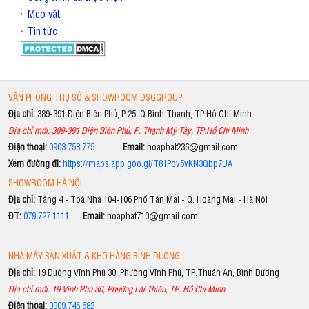
Mẹo vặt
Tin tức
VĂN PHÒNG TRỤ SỞ & SHOWROOM DSGGROUP
Địa chỉ:
389-391 Điện Biên Phủ, P.25, Q.Bình Thạnh, TP.Hồ Chí Minh
Địa chỉ mới: 389-391 Điện Biên Phủ, P. Thạnh Mỹ Tây, TP.Hồ Chí Minh
Điện thoại:
0903.758.775
-
Email:
hoaphat236@gmail.com
Xem đường đi:
https://maps.app.goo.gl/T81Pbv5vKN3Qbp7UA
SHOWROOM HÀ NỘI
Địa chỉ:
Tầng 4 - Toà Nhà 104-106 Phố Tân Mai - Q. Hoàng Mai - Hà Nội
ĐT:
079.727.1111
-
Email:
hoaphat710@gmail.com
NHÀ MÁY SẢN XUẤT & KHO HÀNG BÌNH DƯƠNG
Địa chỉ:
19 Đường Vĩnh Phú 30, Phường Vĩnh Phú, TP.Thuận An, Bình Dương
Địa chỉ mới: 19 Vĩnh Phú 30, Phường Lái Thiêu, TP. Hồ Chí Minh
Điện thoại:
0909.746.682