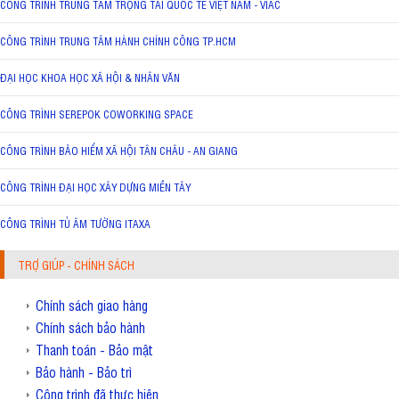
CÔNG TRÌNH TRUNG TÂM TRỌNG TÀI QUỐC TẾ VIỆT NAM - VIAC
CÔNG TRÌNH TRUNG TÂM HÀNH CHÍNH CÔNG TP.HCM
ĐẠI HỌC KHOA HỌC XÃ HỘI & NHÂN VĂN
CÔNG TRÌNH SEREPOK COWORKING SPACE
CÔNG TRÌNH BẢO HIỂM XÃ HỘI TÂN CHÂU - AN GIANG
CÔNG TRÌNH ĐẠI HỌC XÂY DỰNG MIỀN TÂY
CÔNG TRÌNH TỦ ÂM TƯỜNG ITAXA
TRỢ GIÚP - CHÍNH SÁCH
Chính sách giao hàng
Chính sách bảo hành
Thanh toán - Bảo mật
Bảo hành - Bảo trì
Công trình đã thực hiện