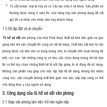
Tủ sắt locker: loại tủ này sẽ có cấu tạo chia ô và khoá. Sản phẩm sẽ
thường được dùng ở siêu thị, cửa hàng hay văn phòng dùng để cất
giữ đồ cá nhân cho nhân viên hay khách hàng.
1.5 Dễ lắp đặt và di chuyển
Tủ hồ sơ sắt
văn phòng của Hoà Phát được thiết kế khá đơn giản và gọn
gàng nên khi vận chuyển thì cũng sẽ rất dễ dàng. Chất liệu sắt làm tủ văn
phòng được cải tiến nên có trọng lượng nhẹ, di chuyển linh hoạt nhưng độ
bền cực cao. Với những công ty có nhu cầu chứa đựng lượng lớn tài liệu
thì có thể lựa chọn những thiết kế tủ sắt lắp ghép, tủ di động để sử dụng.
Những sản phẩm này giúp cho việc lắp đặt rất dễ dàng, không tốn nhiều
công sức, vận chuyển không mất thời gian mà việc sắp xếp cũng có thể
chủ động theo ý của người sử dụng.
2. Công dụng của tủ hồ sơ sắt văn phòng
2.1 Giúp văn phòng làm việc trở nên ngăn nắp