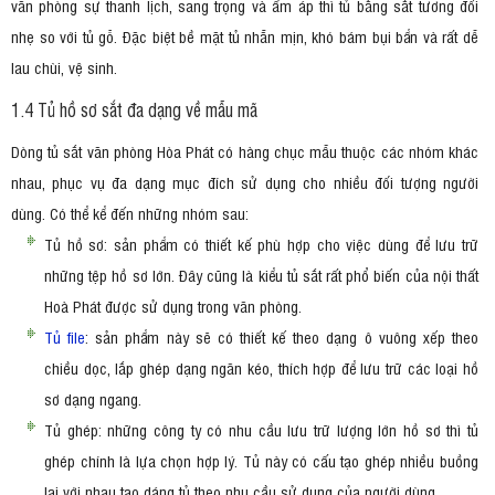
văn phòng sự thanh lịch, sang trọng và ấm áp thì tủ bằng sắt tương đối
nhẹ so với tủ gỗ. Đặc biệt bề mặt tủ nhẵn mịn, khó bám bụi bẩn và rất dễ
lau chùi, vệ sinh.
1.4 Tủ hồ sơ sắt đa dạng về mẫu mã
Dòng tủ sắt văn phòng Hòa Phát có hàng chục mẫu thuộc các nhóm khác
nhau, phục vụ đa dạng mục đích sử dụng cho nhiều đối tượng người
dùng. Có thể kể đến những nhóm sau:
Tủ hồ sơ: sản phẩm có thiết kế phù hợp cho việc dùng để lưu trữ
những tệp hồ sơ lớn. Đây cũng là kiểu tủ sắt rất phổ biến của nội thất
Hoà Phát được sử dụng trong văn phòng.
Tủ file
: sản phẩm này sẽ có thiết kế theo dạng ô vuông xếp theo
chiều dọc, lắp ghép dạng ngăn kéo, thích hợp để lưu trữ các loại hồ
sơ dạng ngang.
Tủ ghép: những công ty có nhu cầu lưu trữ lượng lớn hồ sơ thì tủ
ghép chính là lựa chọn hợp lý. Tủ này có cấu tạo ghép nhiều buồng
lại với nhau tạo dáng tủ theo nhu cầu sử dụng của người dùng.