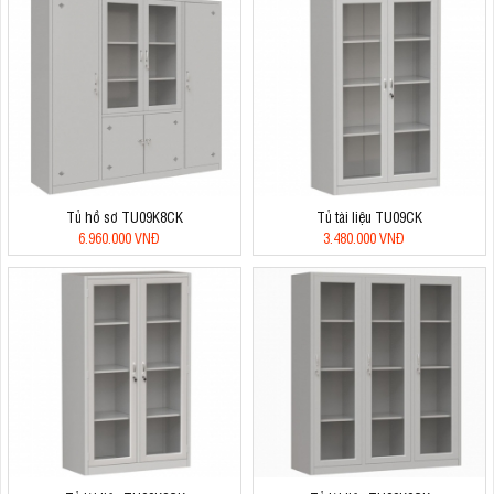
Tủ hồ sơ TU09K8CK
Tủ tài liệu TU09CK
6.960.000 VNĐ
3.480.000 VNĐ