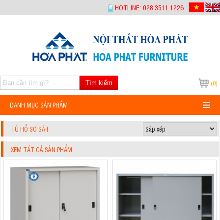
-->
HOTLINE: 028.3511.1226
Tìm kiếm
(0)
DANH MỤC SẢN PHẨM
TỦ HỒ SƠ SẮT
XEM TẤT CẢ SẢN PHẨM