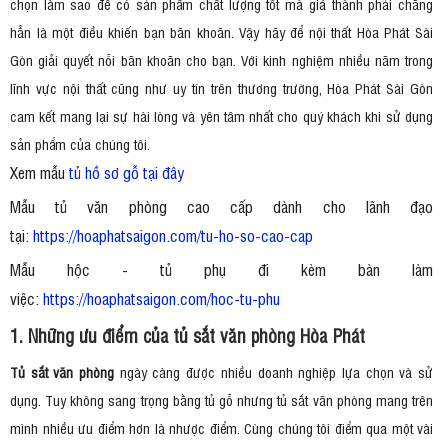
chọn làm sao để có sản phẩm chất lượng tốt mà giá thành phải chăng
hẳn là một điều khiến bạn băn khoăn. Vậy hãy để nội thất Hòa Phát Sài
Gòn giải quyết nỗi băn khoăn cho bạn. Với kinh nghiệm nhiều năm trong
lĩnh vực nội thất cũng như uy tín trên thương trường, Hòa Phát Sài Gòn
cam kết mang lại sự hài lòng và yên tâm nhất cho quý khách khi sử dụng
sản phẩm của chúng tôi.
Xem mẫu
tủ hồ sơ gỗ tại đây
Mẫu tủ văn phòng cao cấp dành cho lãnh đạo
tại:
https://hoaphatsaigon.com/tu-ho-so-cao-cap
Mẫu hộc - tủ phụ đi kèm bàn làm
việc:
https://hoaphatsaigon.com/hoc-tu-phu
1. Những ưu điểm của tủ sắt văn phòng Hòa Phát
Tủ sắt văn phòng
ngày càng được nhiều doanh nghiệp lựa chọn và sử
dụng. Tuy không sang trọng bằng tủ gỗ nhưng tủ sắt văn phòng mang trên
mình nhiều ưu điểm hơn là nhược điểm. Cùng chúng tôi điểm qua một vài