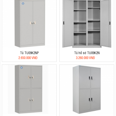
Tủ TU09K2NP
Tủ hồ sơ TU09K2N
2.650.000 VNĐ
3.260.000 VNĐ