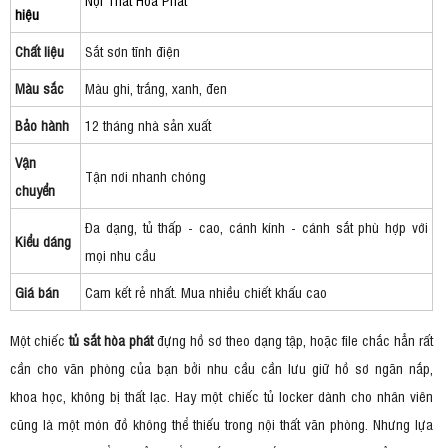
hiệu
Chất liệu
Sắt sơn tĩnh điện
Màu sắc
Màu ghi, trắng, xanh, đen
Bảo hành
12 tháng nhà sản xuất
Vận
Tận nơi nhanh chóng
chuyển
Đa dạng, tủ thấp - cao, cánh kính - cánh sắt phù hợp với
Kiểu dáng
mọi nhu cầu
Giá bán
Cam kết rẻ nhất. Mua nhiều chiết khấu cao
Một chiếc
tủ sắt hòa phát
đựng hồ sơ theo dạng tập, hoặc file chắc hẳn rất
cần cho văn phòng của bạn bởi nhu cầu cần lưu giữ hồ sơ ngăn nắp,
khoa học, không bị thất lạc. Hay một chiếc tủ locker dành cho nhân viên
cũng là một món đồ không thể thiếu trong nội thất văn phòng. Nhưng lựa