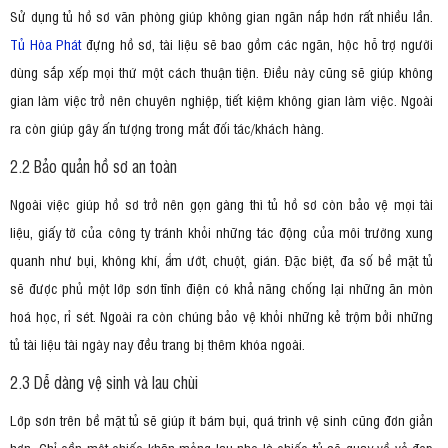
Sử dụng tủ hồ sơ văn phòng giúp không gian ngăn nắp hơn rất nhiều lần.
Tủ Hòa Phát
đựng hồ sơ, tài liệu sẽ bao gồm các ngăn, hộc hỗ trợ người
dùng sắp xếp mọi thứ một cách thuận tiện. Điều này cũng sẽ giúp không
gian làm việc trở nên chuyên nghiệp, tiết kiệm không gian làm việc. Ngoài
ra còn giúp gây ấn tượng trong mắt đối tác/khách hàng.
2.2 Bảo quản hồ sơ an toàn
Ngoài việc giúp hồ sơ trở nên gọn gàng thì tủ hồ sơ còn bảo vệ mọi tài
liệu, giấy tờ của công ty tránh khỏi những tác động của môi trường xung
quanh như bụi, không khí, ẩm ướt, chuột, gián. Đặc biệt, đa số bề mặt tủ
sẽ được phủ một lớp sơn tĩnh điện có khả năng chống lại những ăn mòn
hoá học, rỉ sét. Ngoài ra còn chúng bảo vệ khỏi những kẻ trộm bởi những
tủ tài liệu tài ngày nay đều trang bị thêm khóa ngoài.
2.3 Dễ dàng vệ sinh và lau chùi
Lớp sơn trên bề mặt tủ sẽ giúp ít bám bụi, quá trình vệ sinh cũng đơn giản
hơn. Chỉ cần một chiếc khăn mỏng lau nhẹ là chiếc tủ sẽ quay về vẻ đẹp