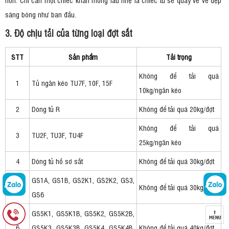
sáng bóng như ban đầu.
3. Độ chịu tải của từng loại đợt sắt
STT
Sản phẩm
Tải trọng
Không để tải quá
1
Tủ ngăn kéo TU7F, 10F, 15F
10kg/ngăn kéo
2
Dòng tủ R
Không để tải quá 20kg/đợt
Không để tải quá
3
TU2F, TU3F, TU4F
25kg/ngăn kéo
4
Dòng tủ hồ sơ sắt
Không để tải quá 30kg/đợt
GS1A, GS1B, GS2K1, GS2K2, GS3,
5
Không để tải quá 30kg/đợt
GS6
GS5K1, GS5K1B, GS5K2, GS5K2B,
6
GS5K3, GS5K3B, GS5K4, GS5K4B,
Không để tải quá 40kg/đợt