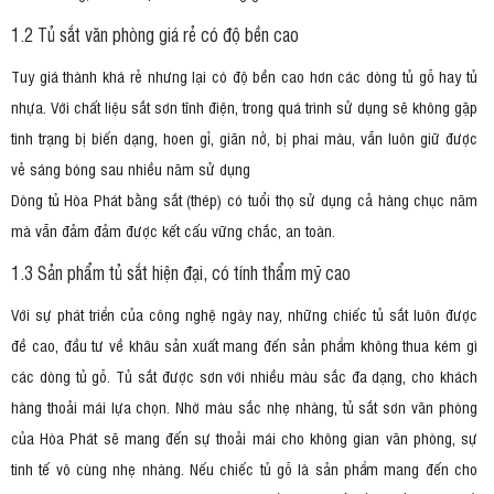
1.2 Tủ sắt văn phòng giá rẻ có độ bền cao
Tuy giá thành khá rẻ nhưng lại có độ bền cao hơn các dòng tủ gỗ hay tủ
nhựa. Với chất liệu sắt sơn tĩnh điện, trong quá trình sử dụng sẽ không gặp
tình trạng bị biến dạng, hoen gỉ, giãn nở, bị phai màu, vẫn luôn giữ được
vẻ sáng bóng sau nhiều năm sử dụng
Dòng tủ Hòa Phát bằng sắt (thép) có tuổi thọ sử dụng cả hàng chục năm
mà vẫn đảm đảm được kết cấu vững chắc, an toàn.
1.3 Sản phẩm tủ sắt hiện đại, có tính thẩm mỹ cao
Với sự phát triển của công nghệ ngày nay, những chiếc tủ sắt luôn được
đề cao, đầu tư về khâu sản xuất mang đến sản phẩm không thua kém gì
các dòng tủ gỗ. Tủ sắt được sơn với nhiều màu sắc đa dạng, cho khách
hàng thoải mái lựa chọn. Nhờ màu sắc nhẹ nhàng, tủ sắt sơn văn phòng
của Hòa Phát sẽ mang đến sự thoải mái cho không gian văn phòng, sự
tinh tế vô cùng nhẹ nhàng. Nếu chiếc tủ gỗ là sản phẩm mang đến cho