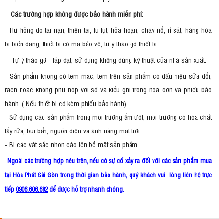
Các trường hợp không được bảo hành miễn phí:
- Hư hỏng do tai nạn, thiên tai, lũ lụt, hỏa hoạn, cháy nổ, rỉ sắt, hàng hóa
bị biến dạng, thiết bị có mã bảo vệ, tự ý tháo gỡ thiết bị.
- Tự ý tháo gỡ - lắp đặt, sử dụng không đúng kỹ thuật của nhà sản xuất.
- Sản phẩm không có tem mác, tem trên sản phẩm có dấu hiệu sửa đổi,
rách hoặc không phù hợp với số và kiểu ghi trong hóa đơn và phiếu bảo
hành. ( Nếu thiết bị có kèm phiếu bảo hành).
- Sử dụng các sản phẩm trong môi trường ẩm ướt, môi trường có hóa chất
tẩy rửa, bụi bẩn, nguồn điện và ánh nắng mặt trời
- Bị các vật sắc nhọn cào lên bề mặt sản phẩm
Ngoài các trường hợp nêu trên, nếu có sự cố xảy ra đối với các sản phẩm mua
tại Hòa Phát Sài Gòn trong thời gian bảo hành, quý khách vui lòng liên hệ trực
tiếp
0906.606.682
để được hỗ trợ nhanh chóng.