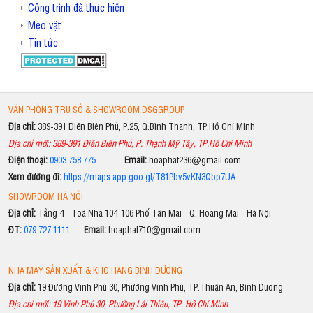
Công trình đã thực hiện
Mẹo vặt
Tin tức
VĂN PHÒNG TRỤ SỞ & SHOWROOM DSGGROUP
Địa chỉ:
389-391 Điện Biên Phủ, P.25, Q.Bình Thạnh, TP.Hồ Chí Minh
Địa chỉ mới: 389-391 Điện Biên Phủ, P. Thạnh Mỹ Tây, TP.Hồ Chí Minh
Điện thoại:
0903.758.775
-
Email:
hoaphat236@gmail.com
Xem đường đi:
https://maps.app.goo.gl/T81Pbv5vKN3Qbp7UA
SHOWROOM HÀ NỘI
Địa chỉ:
Tầng 4 - Toà Nhà 104-106 Phố Tân Mai - Q. Hoàng Mai - Hà Nội
ĐT:
079.727.1111
-
Email:
hoaphat710@gmail.com
NHÀ MÁY SẢN XUẤT & KHO HÀNG BÌNH DƯƠNG
Địa chỉ:
19 Đường Vĩnh Phú 30, Phường Vĩnh Phú, TP.Thuận An, Bình Dương
Địa chỉ mới: 19 Vĩnh Phú 30, Phường Lái Thiêu, TP. Hồ Chí Minh