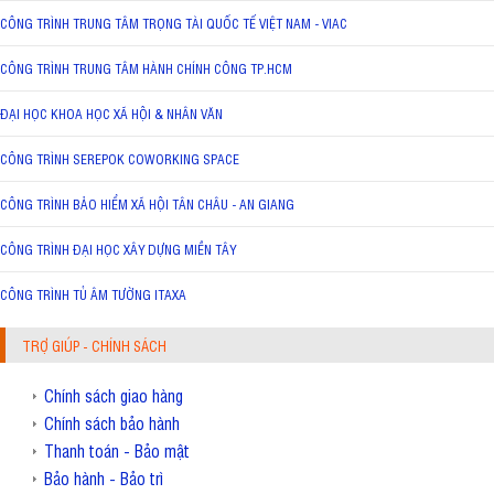
CÔNG TRÌNH TRUNG TÂM TRỌNG TÀI QUỐC TẾ VIỆT NAM - VIAC
CÔNG TRÌNH TRUNG TÂM HÀNH CHÍNH CÔNG TP.HCM
ĐẠI HỌC KHOA HỌC XÃ HỘI & NHÂN VĂN
CÔNG TRÌNH SEREPOK COWORKING SPACE
CÔNG TRÌNH BẢO HIỂM XÃ HỘI TÂN CHÂU - AN GIANG
CÔNG TRÌNH ĐẠI HỌC XÂY DỰNG MIỀN TÂY
CÔNG TRÌNH TỦ ÂM TƯỜNG ITAXA
TRỢ GIÚP - CHÍNH SÁCH
Chính sách giao hàng
Chính sách bảo hành
Thanh toán - Bảo mật
Bảo hành - Bảo trì