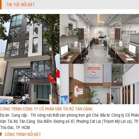
TIN TỨC NỔI BẬT
CÔNG TRÌNH CÔNG TY CỔ PHẦN VẬN TẢI BỘ TÂN CẢNG
Dự án: Cung cấp - Thi công nội thất văn phòng trọn gói Chủ đầu tư: Công ty Cổ Phần
Vận Tải Bộ Tân Cảng Địa điểm: Đường số 67, Phường Cát Lái (Thạnh Mỹ Lợi cũ), TP.
Thủ Đức, TP. HCM
CÔNG TRÌNH NỔI BẬT