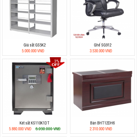
Giá sắt GS5K2
Ghế SG912
5.000.000 VNĐ
3.530.000 VNĐ
3%
Két sắt KS110K1DT
Bàn BHT12DH6
6.090.000 VNĐ
5.880.000 VNĐ
2.310.000 VNĐ