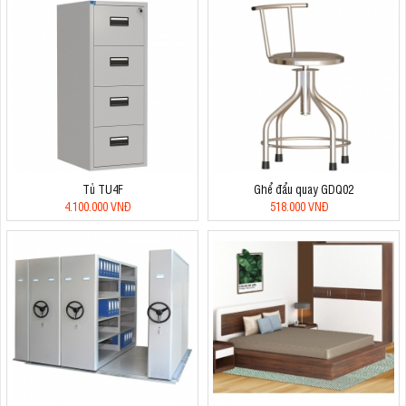
Tủ TU4F
Ghể đẩu quay GDQ02
4.100.000 VNĐ
518.000 VNĐ