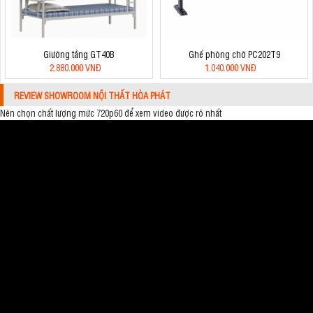
Giường tầng GT40B
Ghế phòng chờ PC202T9
2.880.000 VNĐ
1.040.000 VNĐ
REVIEW SHOWROOM NỘI THẤT HÒA PHÁT
Nên chọn chất lượng mức 720p60 để xem video được rõ nhất