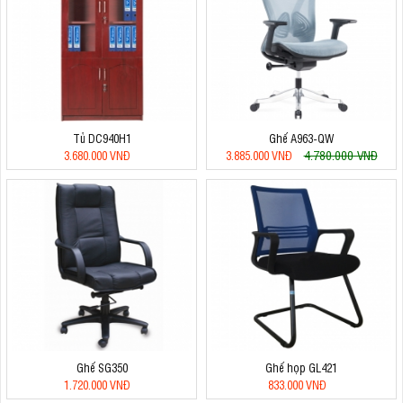
Tủ DC940H1
Ghế A963-QW
4.780.000 VNĐ
3.680.000 VNĐ
3.885.000 VNĐ
Ghế SG350
Ghế họp GL421
1.720.000 VNĐ
833.000 VNĐ