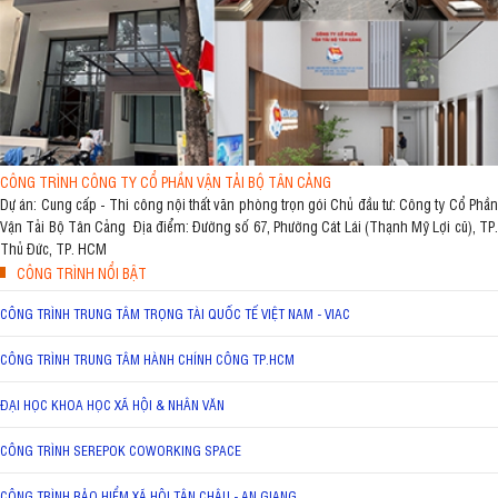
CÔNG TRÌNH CÔNG TY CỔ PHẦN VẬN TẢI BỘ TÂN CẢNG
Dự án: Cung cấp - Thi công nội thất văn phòng trọn gói Chủ đầu tư: Công ty Cổ Phần
Vận Tải Bộ Tân Cảng Địa điểm: Đường số 67, Phường Cát Lái (Thạnh Mỹ Lợi cũ), TP.
Thủ Đức, TP. HCM
CÔNG TRÌNH NỔI BẬT
CÔNG TRÌNH TRUNG TÂM TRỌNG TÀI QUỐC TẾ VIỆT NAM - VIAC
CÔNG TRÌNH TRUNG TÂM HÀNH CHÍNH CÔNG TP.HCM
ĐẠI HỌC KHOA HỌC XÃ HỘI & NHÂN VĂN
CÔNG TRÌNH SEREPOK COWORKING SPACE
CÔNG TRÌNH BẢO HIỂM XÃ HỘI TÂN CHÂU - AN GIANG