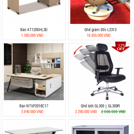
Bàn AT120SHL3D
Ghế giám đốc L2313
1.560.000 VNĐ
16.950.000 VNĐ
12%
Bàn NTVP2018C17
Ghế lưới GL309 | GL309R
2.590.000 VNĐ
5.640.000 VNĐ
2.290.000 VNĐ