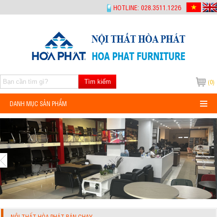
-->
HOTLINE: 028.3511.1226
Tìm kiếm
(0)
DANH MỤC SẢN PHẨM
NỘI THẤT HÒA PHÁT BÁN CHẠY