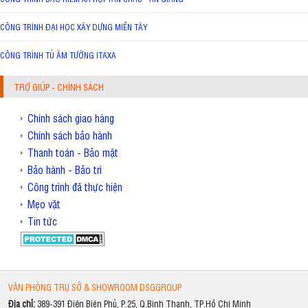
CÔNG TRÌNH ĐẠI HỌC XÂY DỰNG MIỀN TÂY
CÔNG TRÌNH TỦ ÂM TƯỜNG ITAXA
TRỢ GIÚP - CHÍNH SÁCH
Chính sách giao hàng
Chính sách bảo hành
Thanh toán - Bảo mật
Bảo hành - Bảo trì
Công trình đã thực hiện
Mẹo vặt
Tin tức
VĂN PHÒNG TRỤ SỞ & SHOWROOM DSGGROUP
Địa chỉ:
389-391 Điện Biên Phủ, P.25, Q.Bình Thạnh, TP.Hồ Chí Minh