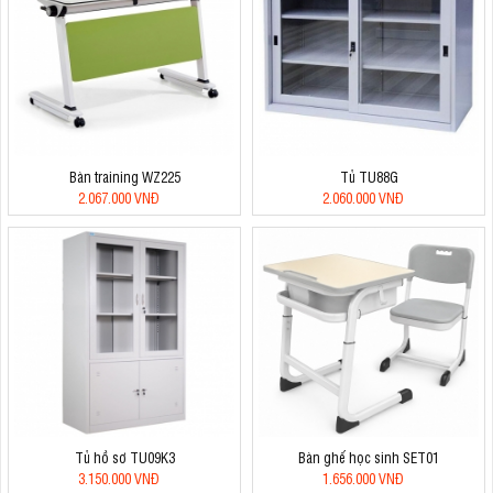
Bàn training WZ225
Tủ TU88G
2.067.000 VNĐ
2.060.000 VNĐ
Tủ hồ sơ TU09K3
Bàn ghế học sinh SET01
3.150.000 VNĐ
1.656.000 VNĐ