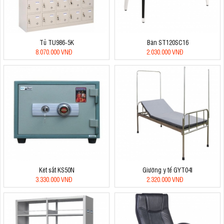
Tủ TU986-5K
Bàn ST120SC16
8.070.000 VNĐ
2.030.000 VNĐ
Két sắt KS50N
Giường y tế GYT04I
3.330.000 VNĐ
2.320.000 VNĐ