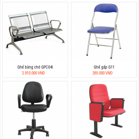
Ghế băng chờ GPC04I
Ghế gấp G11
2.910.000 VNĐ
265.000 VNĐ