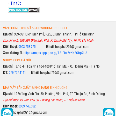
Tin tức
VĂN PHÒNG TRỤ SỞ & SHOWROOM DSGGROUP
Địa chỉ:
389-391 Điện Biên Phủ, P.25, Q.Bình Thạnh, TP.Hồ Chí Minh
Địa chỉ mới: 389-391 Điện Biên Phủ, P. Thạnh Mỹ Tây, TP.Hồ Chí Minh
Điện thoại:
0903.758.775
-
Email:
hoaphat236@gmail.com
Xem đường đi:
https://maps.app.goo.gl/T81Pbv5vKN3Qbp7UA
SHOWROOM HÀ NỘI
Địa chỉ:
Tầng 4 - Toà Nhà 104-106 Phố Tân Mai - Q. Hoàng Mai - Hà Nội
ĐT:
079.727.1111
-
Email:
hoaphat710@gmail.com
NHÀ MÁY SẢN XUẤT & KHO HÀNG BÌNH DƯƠNG
Địa chỉ:
19 Đường Vĩnh Phú 30, Phường Vĩnh Phú, TP.Thuận An, Bình Dương
Địa chỉ mới: 19 Vĩnh Phú 30, Phường Lái Thiêu, TP. Hồ Chí Minh
Điện thoại:
0909.746.682
Email:
hoaphat391@gmail.com