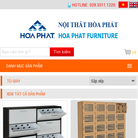
-->
HOTLINE: 028.3511.1226
Tìm kiếm
(0)
DANH MỤC SẢN PHẨM
TỦ GIÀY
XEM TẤT CẢ SẢN PHẨM