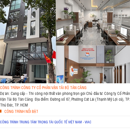
CÔNG TRÌNH CÔNG TY CỔ PHẦN VẬN TẢI BỘ TÂN CẢNG
Dự án: Cung cấp - Thi công nội thất văn phòng trọn gói Chủ đầu tư: Công ty Cổ Phần
Vận Tải Bộ Tân Cảng Địa điểm: Đường số 67, Phường Cát Lái (Thạnh Mỹ Lợi cũ), TP.
Thủ Đức, TP. HCM
CÔNG TRÌNH NỔI BẬT
CÔNG TRÌNH TRUNG TÂM TRỌNG TÀI QUỐC TẾ VIỆT NAM - VIAC