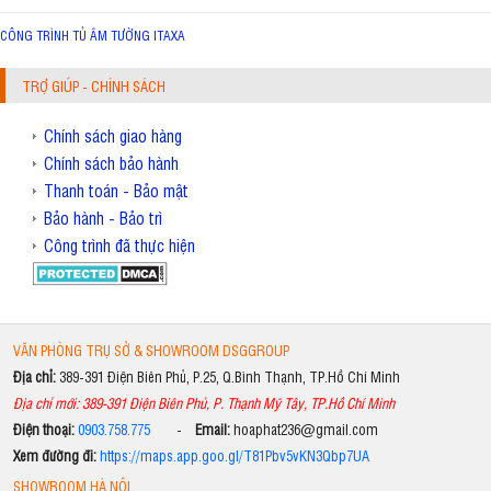
CÔNG TRÌNH TỦ ÂM TƯỜNG ITAXA
TRỢ GIÚP - CHÍNH SÁCH
Chính sách giao hàng
Chính sách bảo hành
Thanh toán - Bảo mật
Bảo hành - Bảo trì
Công trình đã thực hiện
VĂN PHÒNG TRỤ SỞ & SHOWROOM DSGGROUP
Địa chỉ:
389-391 Điện Biên Phủ, P.25, Q.Bình Thạnh, TP.Hồ Chí Minh
Địa chỉ mới: 389-391 Điện Biên Phủ, P. Thạnh Mỹ Tây, TP.Hồ Chí Minh
Điện thoại:
0903.758.775
-
Email:
hoaphat236@gmail.com
Xem đường đi:
https://maps.app.goo.gl/T81Pbv5vKN3Qbp7UA
SHOWROOM HÀ NỘI