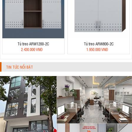
Tủ treo ARW1200-2C
Tủ treo ARW800-2C
2.430.000 VNĐ
1.950.000 VNĐ
TIN TỨC NỔI BẬT