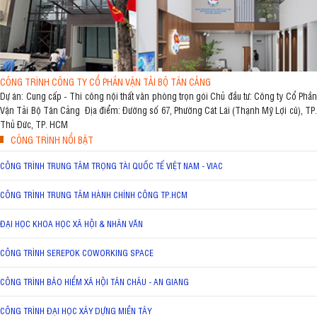
CÔNG TRÌNH CÔNG TY CỔ PHẦN VẬN TẢI BỘ TÂN CẢNG
Dự án: Cung cấp - Thi công nội thất văn phòng trọn gói Chủ đầu tư: Công ty Cổ Phần
Vận Tải Bộ Tân Cảng Địa điểm: Đường số 67, Phường Cát Lái (Thạnh Mỹ Lợi cũ), TP.
Thủ Đức, TP. HCM
CÔNG TRÌNH NỔI BẬT
CÔNG TRÌNH TRUNG TÂM TRỌNG TÀI QUỐC TẾ VIỆT NAM - VIAC
CÔNG TRÌNH TRUNG TÂM HÀNH CHÍNH CÔNG TP.HCM
ĐẠI HỌC KHOA HỌC XÃ HỘI & NHÂN VĂN
CÔNG TRÌNH SEREPOK COWORKING SPACE
CÔNG TRÌNH BẢO HIỂM XÃ HỘI TÂN CHÂU - AN GIANG
CÔNG TRÌNH ĐẠI HỌC XÂY DỰNG MIỀN TÂY