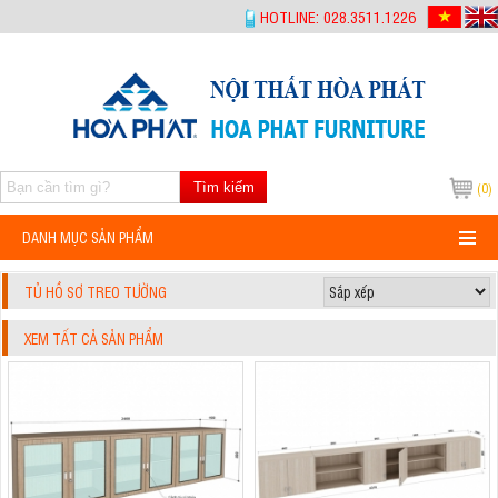
-->
HOTLINE: 028.3511.1226
Tìm kiếm
(0)
DANH MỤC SẢN PHẨM
TỦ HỒ SƠ TREO TƯỜNG
XEM TẤT CẢ SẢN PHẨM