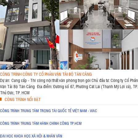
CÔNG TRÌNH CÔNG TY CỔ PHẦN VẬN TẢI BỘ TÂN CẢNG
Dự án: Cung cấp - Thi công nội thất văn phòng trọn gói Chủ đầu tư: Công ty Cổ Phần
Vận Tải Bộ Tân Cảng Địa điểm: Đường số 67, Phường Cát Lái (Thạnh Mỹ Lợi cũ), TP.
Thủ Đức, TP. HCM
CÔNG TRÌNH NỔI BẬT
CÔNG TRÌNH TRUNG TÂM TRỌNG TÀI QUỐC TẾ VIỆT NAM - VIAC
CÔNG TRÌNH TRUNG TÂM HÀNH CHÍNH CÔNG TP.HCM
ĐẠI HỌC KHOA HỌC XÃ HỘI & NHÂN VĂN