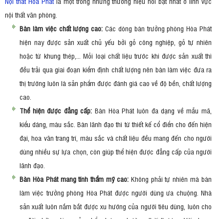
Nội thất Hoà Phát
là một trong những thương hiệu nổi bật nhất ở lĩnh vực
nội thất văn phòng.
Bàn làm việc chất lượng cao:
Các dòng bàn trưởng phòng Hòa Phát
hiện nay được sản xuất chủ yếu bởi gỗ công nghiệp, gỗ tự nhiên
hoặc từ khung thép,... Mỗi loại chất liệu trước khi được sản xuất thì
đều trải qua giai đoạn kiểm định chất lượng nên bàn làm việc đưa ra
thị trường luôn là sản phẩm được đánh giá cao về độ bền, chất lượng
cao.
Thể hiện được đẳng cấp:
Bàn Hòa Phát luôn đa dạng về mẫu mã,
kiểu dáng, màu sắc. Bàn lãnh đạo thì từ thiết kế cổ điển cho đến hiện
đại, hoa văn trang trí, màu sắc và chất liệu đều mang đến cho người
dùng nhiều sự lựa chọn, còn giúp thể hiện được đẳng cấp của người
lãnh đạo.
Bàn Hòa Phát mang tính thẩm mỹ cao:
Không phải tự nhiên mà bàn
làm việc trưởng phòng Hòa Phát được người dùng ưa chuộng. Nhà
sản xuất luôn nắm bắt được xu hướng của người tiêu dùng, luôn cho