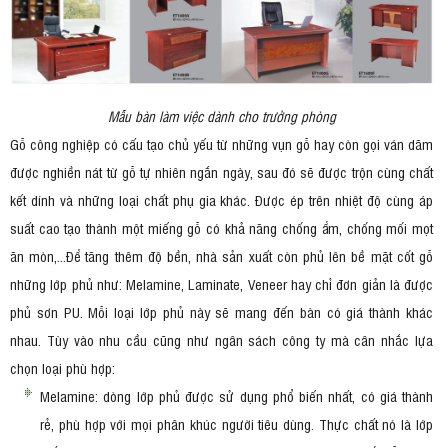
Mẫu bàn làm việc dành cho trưởng phòng
Gỗ công nghiệp có cấu tạo chủ yếu từ những vụn gỗ hay còn gọi ván dăm
được nghiền nát từ gỗ tự nhiên ngắn ngày, sau đó sẽ được trộn cùng chất
kết dính và những loại chất phụ gia khác. Được ép trên nhiệt độ cùng áp
suất cao tạo thành một miếng gỗ có khả năng chống ẩm, chống mối mọt
ăn mòn,...Để tăng thêm độ bền, nhà sản xuất còn phủ lên bề mặt cốt gỗ
những lớp phủ như: Melamine, Laminate, Veneer hay chỉ đơn giản là được
phủ sơn PU. Mỗi loại lớp phủ này sẽ mang đến bàn có giá thành khác
nhau. Tùy vào nhu cầu cũng như ngân sách công ty mà cân nhắc lựa
chọn loại phù hợp:
Melamine: dòng lớp phủ được sử dụng phổ biến nhất, có giá thành
rẻ, phù hợp với mọi phân khúc người tiêu dùng. Thực chất nó là lớp