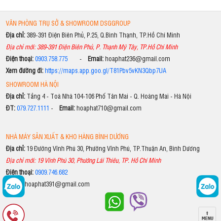
VĂN PHÒNG TRỤ SỞ & SHOWROOM DSGGROUP
Địa chỉ:
389-391 Điện Biên Phủ, P.25, Q.Bình Thạnh, TP.Hồ Chí Minh
Địa chỉ mới: 389-391 Điện Biên Phủ, P. Thạnh Mỹ Tây, TP.Hồ Chí Minh
Điện thoại:
0903.758.775
-
Email:
hoaphat236@gmail.com
Xem đường đi:
https://maps.app.goo.gl/T81Pbv5vKN3Qbp7UA
SHOWROOM HÀ NỘI
Địa chỉ:
Tầng 4 - Toà Nhà 104-106 Phố Tân Mai - Q. Hoàng Mai - Hà Nội
ĐT:
079.727.1111
-
Email:
hoaphat710@gmail.com
NHÀ MÁY SẢN XUẤT & KHO HÀNG BÌNH DƯƠNG
Địa chỉ:
19 Đường Vĩnh Phú 30, Phường Vĩnh Phú, TP.Thuận An, Bình Dương
Địa chỉ mới: 19 Vĩnh Phú 30, Phường Lái Thiêu, TP. Hồ Chí Minh
Điện thoại:
0909.746.682
Email:
hoaphat391@gmail.com