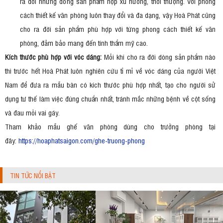
ra đời những dòng sản phẩm hợp xu hướng, thời thượng. Với phong
cách thiết kế văn phòng luôn thay đổi và đa dạng, vậy Hoà Phát cũng
cho ra đời sản phẩm phù hợp với từng phong cách thiết kế văn
phòng, đảm bảo mang đến tính thẩm mỹ cao.
Kích thước phù hợp với vóc dáng:
Mỗi khi cho ra đời dòng sản phẩm nào
thì trước hết Hoà Phát luôn nghiên cứu tỉ mỉ về vóc dáng của người Việt
Nam để đưa ra mẫu bàn có kích thước phù hợp nhất, tạo cho người sử
dụng tư thế làm việc đúng chuẩn nhất, tránh mắc những bệnh về cột sống
và đau mỏi vai gáy.
Tham khảo mẫu ghế văn phòng dùng cho trưởng phòng tại
đây:
https://hoaphatsaigon.com/ghe-truong-phong
TIN TỨC NỔI BẬT