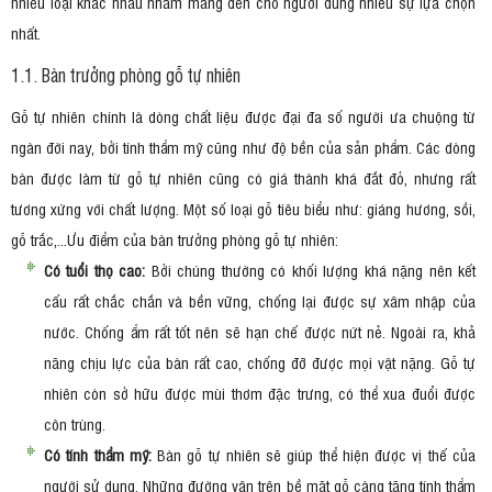
nhiều loại khác nhau nhằm mang đến cho người dùng nhiều sự lựa chọn
nhất.
1.1. Bàn trưởng phòng gỗ tự nhiên
Gỗ tự nhiên chính là dòng chất liệu được đại đa số người ưa chuộng từ
ngàn đời nay, bởi tính thẩm mỹ cũng như độ bền của sản phẩm. Các dòng
bàn được làm từ gỗ tự nhiên cũng có giá thành khá đắt đỏ, nhưng rất
tương xứng với chất lượng. Một số loại gỗ tiêu biểu như: giáng hương, sồi,
gỗ trắc,...Ưu điểm của bàn trưởng phòng gỗ tự nhiên:
Có tuổi thọ cao:
Bởi chúng thường có khối lượng khá nặng nên kết
cấu rất chắc chắn và bền vững, chống lại được sự xâm nhập của
nước. Chống ẩm rất tốt nên sẽ hạn chế được nứt nẻ. Ngoài ra, khả
năng chịu lực của bàn rất cao, chống đỡ được mọi vật nặng. Gỗ tự
nhiên còn sở hữu được mùi thơm đặc trưng, có thể xua đuổi được
côn trùng.
Có tính thẩm mỹ:
Bàn gỗ tự nhiên sẽ giúp thể hiện được vị thế của
người sử dụng. Những đường vân trên bề mặt gỗ càng tăng tính thẩm