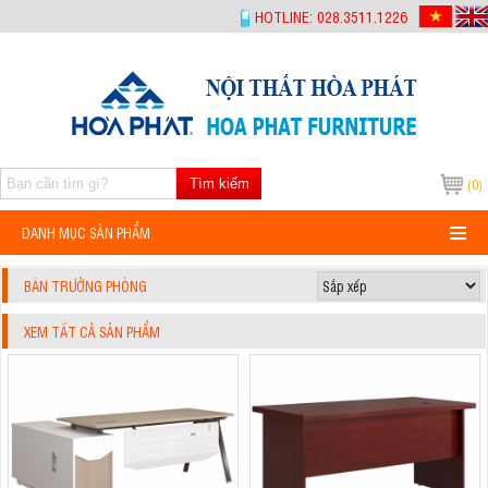
-->
HOTLINE: 028.3511.1226
Tìm kiếm
(0)
DANH MỤC SẢN PHẨM
BÀN TRƯỞNG PHÒNG
XEM TẤT CẢ SẢN PHẨM