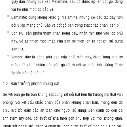
giấy dán nhúng qua keo Melamine, sau đó được ép lên cốt gỗ, đóng
vai trò như một lớp bảo vệ.
Laminate: cũng không khác gì Melamine, nhưng có cấu tạo dày hơn
bởi 3 lớp màng phủ. Bảo vệ cốt gỗ bên trong thật chắc chắn, bền bỉ.
Sơn PU: sản phẩm thêm phần bóng bẩy, nhẵn mịn nhờ vào lớp phủ
này. Vẻ tự nhiên mộc mạc của bàn sẽ hiện lên rõ nét khi sử dụng
sơn PU.
Veneer: đây là dòng phủ cao cấp nhất hiện nay, được lạng cực kỳ
mỏng từ gỗ tự nhiên nên vân gỗ rất rõ nét và chân thật. Cũng được
ép lên bề mặt cốt gỗ.
1.3. Bàn trưởng phòng khung sắt
So với bàn gỗ thì bàn khung sắt cũng rất nổi bật trên thị trường nội thất văn
phòng. Với kết cấu chắc chắn của phần khung chân bàn, mang đến độ
chịu lực tốt, đảm bảo an toàn cho người sử dụng. Bên cạnh đó còn có
tính thẩm mỹ cao, bởi thiết kế khá thon gọn phù hợp với mọi không gian.
Chân sắt ngoài kiểu dáng 4 chân trụ, còn được thiết kế hình chữ T ngược,