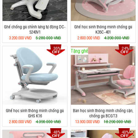
Ghế chống gù chỉnh lưng tự động DC-
Ghế học sinh thông minh chống gù
5240V1
K35C-401
5.280.000 VNĐ
4.390.000 VNĐ
3.200.000 VNĐ
2.800.000 VNĐ
36%
24%
Tặng ghế
Ghế học sinh thông minh chống gù
Bàn học sinh thông minh chống cận,
GHS K16
chống gù BCGT3
4.390.000 VNĐ
18.290.000 VNĐ
2.800.000 VNĐ
13.900.000 VNĐ
48%
40%