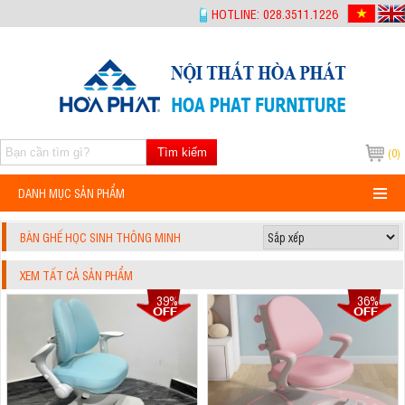
-->
HOTLINE: 028.3511.1226
Tìm kiếm
(0)
DANH MỤC SẢN PHẨM
BÀN GHẾ HỌC SINH THÔNG MINH
XEM TẤT CẢ SẢN PHẨM
39%
36%