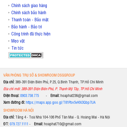
Chính sách giao hàng
Chính sách bảo hành
Thanh toán - Bảo mật
Bảo hành - Bảo trì
Công trình đã thực hiện
Mẹo vặt
Tin tức
VĂN PHÒNG TRỤ SỞ & SHOWROOM DSGGROUP
Địa chỉ:
389-391 Điện Biên Phủ, P.25, Q.Bình Thạnh, TP.Hồ Chí Minh
Địa chỉ mới: 389-391 Điện Biên Phủ, P. Thạnh Mỹ Tây, TP.Hồ Chí Minh
Điện thoại:
0903.758.775
-
Email:
hoaphat236@gmail.com
Xem đường đi:
https://maps.app.goo.gl/T81Pbv5vKN3Qbp7UA
SHOWROOM HÀ NỘI
Địa chỉ:
Tầng 4 - Toà Nhà 104-106 Phố Tân Mai - Q. Hoàng Mai - Hà Nội
ĐT:
079.727.1111
-
Email:
hoaphat710@gmail.com