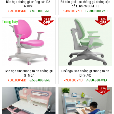
Bàn học chống gù chống cận DA-
Bộ bàn ghế học chống gù chống cận
6001V1
gỗ tự nhiên BGMT15
7.900.000 VNĐ
12.300.000 VNĐ
4.290.000 VNĐ
8.445.000 VNĐ
28%
39%
Trưng bày
Ghế học sinh thông minh chống gù
Ghế ngôi sao chống gù thông minh
GTM07
DRY-A06
5.530.000 VNĐ
7.990.000 VNĐ
4.000.000 VNĐ
4.900.000 VNĐ
37%