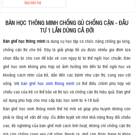
Giá liên hệ
BÀN HỌC THÔNG MINH CHỐNG GÙ CHỐNG CẬN - ĐẦU
TƯ 1 LẦN DÙNG CẢ ĐỜI
Bàn ghế học thông minh
là dụng cụ học tập có chức năng chống gù lưng,
chống cận thị cho trẻ. Đây là giải pháp tối ưu được nhiều gia đình lựa
chọn đầu tư cho con để bảo vệ con ngay từ tư thế ngồi học chuẩn. Bàn
ghế học sinh không phù hợp sẽ ảnh hưởng lớn đến tư thế ngồi học và
khoảng cách nhìn của trẻ, dẫn đến các bệnh như cận thị, cong vẹo cột
sống. Với
bàn ghế học sinh thông minh
có thể điều chỉnh phù hợp với
chiều cao của trẻ có thể bảo vệ thị lực và chống cận thị hiệu quả. Bàn ghế
sử dụng phù hợp cho mọi cấp bậc học sinh từ 4-18 tuổi
Bàn ghế học sinh thông minh thế hệ mới sẽ giúp phụ huynh không còn
phải lo lắng về vấn đề này. Ưu điểm tuyệt vời nhờ khả năng thay đổi chiều
cao, độ nghiêng của bàn ghế một cách linh hoạt, không chỉ chống cận thị
mà còn chống cong vẹo cột sống. Ngoài ra, ghế còn được trang bị khóa