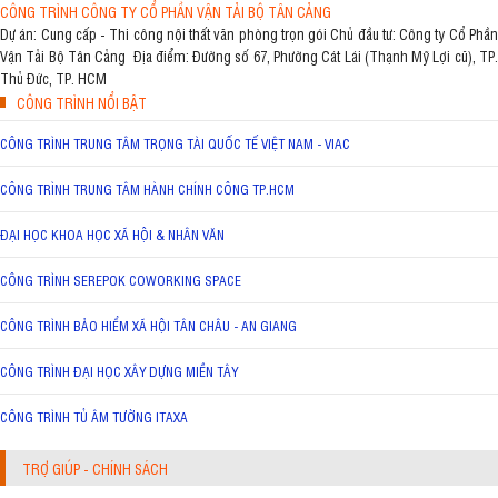
CÔNG TRÌNH CÔNG TY CỔ PHẦN VẬN TẢI BỘ TÂN CẢNG
Dự án: Cung cấp - Thi công nội thất văn phòng trọn gói Chủ đầu tư: Công ty Cổ Phần
Vận Tải Bộ Tân Cảng Địa điểm: Đường số 67, Phường Cát Lái (Thạnh Mỹ Lợi cũ), TP.
Thủ Đức, TP. HCM
CÔNG TRÌNH NỔI BẬT
CÔNG TRÌNH TRUNG TÂM TRỌNG TÀI QUỐC TẾ VIỆT NAM - VIAC
CÔNG TRÌNH TRUNG TÂM HÀNH CHÍNH CÔNG TP.HCM
ĐẠI HỌC KHOA HỌC XÃ HỘI & NHÂN VĂN
CÔNG TRÌNH SEREPOK COWORKING SPACE
CÔNG TRÌNH BẢO HIỂM XÃ HỘI TÂN CHÂU - AN GIANG
CÔNG TRÌNH ĐẠI HỌC XÂY DỰNG MIỀN TÂY
CÔNG TRÌNH TỦ ÂM TƯỜNG ITAXA
TRỢ GIÚP - CHÍNH SÁCH