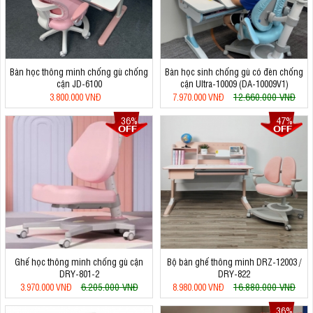
Bàn học thông minh chống gù chống
Bàn học sinh chống gù có đèn chống
cận JD-6100
cận Ultra-10009 (DA-10009V1)
12.660.000 VNĐ
3.800.000 VNĐ
7.970.000 VNĐ
36%
47%
Ghế học thông minh chống gù cận
Bộ bàn ghế thông minh DRZ-12003 /
DRY-801-2
DRY-822
6.205.000 VNĐ
16.880.000 VNĐ
3.970.000 VNĐ
8.980.000 VNĐ
36%