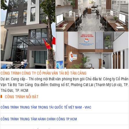
CÔNG TRÌNH CÔNG TY CỔ PHẦN VẬN TẢI BỘ TÂN CẢNG
Dự án: Cung cấp - Thi công nội thất văn phòng trọn gói Chủ đầu tư: Công ty Cổ Phần
Vận Tải Bộ Tân Cảng Địa điểm: Đường số 67, Phường Cát Lái (Thạnh Mỹ Lợi cũ), TP.
Thủ Đức, TP. HCM
CÔNG TRÌNH NỔI BẬT
CÔNG TRÌNH TRUNG TÂM TRỌNG TÀI QUỐC TẾ VIỆT NAM - VIAC
CÔNG TRÌNH TRUNG TÂM HÀNH CHÍNH CÔNG TP.HCM