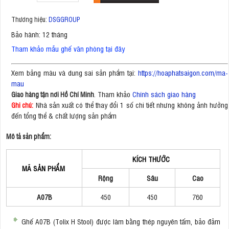
Thương hiệu:
DSGGROUP
Bảo hành: 12 tháng
Tham khảo mẫu ghế văn phòng tại đây
Xem bảng màu và dung sai sản phẩm tại:
https://hoaphatsaigon.com/ma-
mau
. Tham khảo
Chính sách giao hàng
Giao hàng tận nơi Hồ Chí Minh
Nhà sản xuất có thể thay đổi 1 số chi tiết nhưng không ảnh hưởng
Ghi chú:
đến tổng thể & chất lượng sản phẩm
Mô tả sản phẩm:
KÍCH THƯỚC
MÃ SẢN PHẨM
Rộng
Sâu
Cao
A07B
450
450
760
Ghế A07B (Tolix H Stool) được làm bằng thép nguyên tấm, bảo đảm