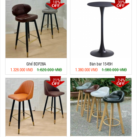
18%
30%
Ghế BDP28A
Bàn bar 1545H
1.620.000 VNĐ
1.980.000 VNĐ
1.326.000 VNĐ
1.380.000 VNĐ
21%
24%