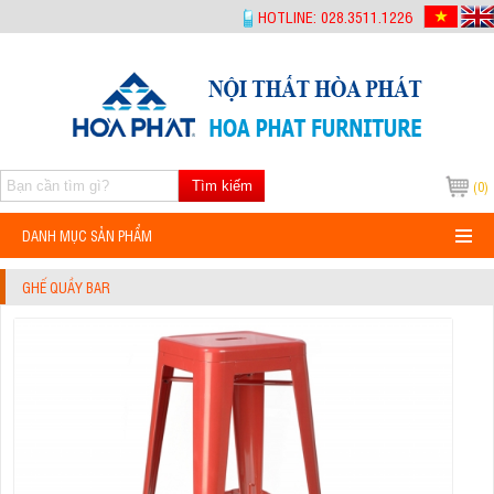
-->
HOTLINE: 028.3511.1226
Tìm kiếm
(0)
DANH MỤC SẢN PHẨM
GHẾ QUẦY BAR