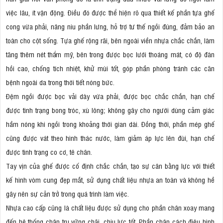
việc lâu, ít vận động. Điều đó được thể hiện rõ qua thiết kế phần tựa ghế
cong vừa phải, nâng niu phần lưng, hỗ trợ tư thế ngồi đúng, đảm bảo an
toàn cho cột sống. Tựa ghế rộng rãi, bên ngoài viền nhựa chắc chắn, làm
tăng thêm nét thẩm mỹ, bên trong được bọc lưới thoáng mát, có độ đàn
hồi cao, chống tích nhiệt, khử mùi tốt, góp phần phòng tránh các căn
bệnh ngoài da trong thời tiết nóng bức.
Đệm ngồi được bọc vải dày vừa phải, được bọc chắc chắn, hạn chế
được tình trạng bong tróc, xù lông; không gây cho người dùng cảm giác
hầm nóng khi ngồi trong khoảng thời gian dài. Đồng thời, phần mép ghế
cũng được vát theo hình thác nước, làm giảm áp lực lên đùi, hạn chế
được tình trạng co cơ, tê chân.
Tay vịn của ghế được cố định chắc chắn, tạo sự cân bằng lực với thiết
kế hình vòm cung đẹp mắt, sử dụng chất liệu nhựa an toàn và không hề
gây nên sự cản trở trong quá trình làm việc.
Nhựa cao cấp cũng là chất liệu được sử dụng cho phần chân xoay mang
đến hệ thống chân trụ vững chãi, chịu lực tốt. Phần chân cách điệu hình