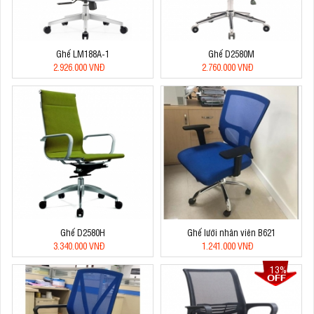
Ghế LM188A-1
Ghế D2580M
2.926.000 VNĐ
2.760.000 VNĐ
Ghế D2580H
Ghế lưới nhân viên B621
3.340.000 VNĐ
1.241.000 VNĐ
13%