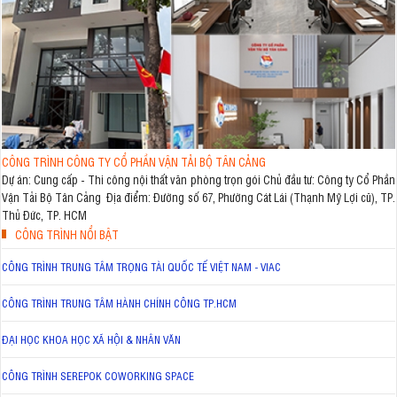
CÔNG TRÌNH CÔNG TY CỔ PHẦN VẬN TẢI BỘ TÂN CẢNG
Dự án: Cung cấp - Thi công nội thất văn phòng trọn gói Chủ đầu tư: Công ty Cổ Phần
Vận Tải Bộ Tân Cảng Địa điểm: Đường số 67, Phường Cát Lái (Thạnh Mỹ Lợi cũ), TP.
Thủ Đức, TP. HCM
CÔNG TRÌNH NỔI BẬT
CÔNG TRÌNH TRUNG TÂM TRỌNG TÀI QUỐC TẾ VIỆT NAM - VIAC
CÔNG TRÌNH TRUNG TÂM HÀNH CHÍNH CÔNG TP.HCM
ĐẠI HỌC KHOA HỌC XÃ HỘI & NHÂN VĂN
CÔNG TRÌNH SEREPOK COWORKING SPACE