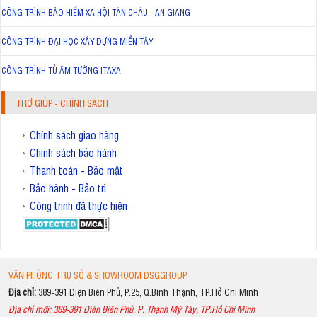
CÔNG TRÌNH BẢO HIỂM XÃ HỘI TÂN CHÂU - AN GIANG
CÔNG TRÌNH ĐẠI HỌC XÂY DỰNG MIỀN TÂY
CÔNG TRÌNH TỦ ÂM TƯỜNG ITAXA
TRỢ GIÚP - CHÍNH SÁCH
Chính sách giao hàng
Chính sách bảo hành
Thanh toán - Bảo mật
Bảo hành - Bảo trì
Công trình đã thực hiện
VĂN PHÒNG TRỤ SỞ & SHOWROOM DSGGROUP
Địa chỉ:
389-391 Điện Biên Phủ, P.25, Q.Bình Thạnh, TP.Hồ Chí Minh
Địa chỉ mới: 389-391 Điện Biên Phủ, P. Thạnh Mỹ Tây, TP.Hồ Chí Minh