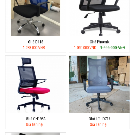
Ghế D118
Ghế Phoenix
1.225.000 VNĐ
1.288.000 VNĐ
1.060.000 VNĐ
Ghế CH198A
Ghế lưới D717
Giá liên hệ
Giá liên hệ