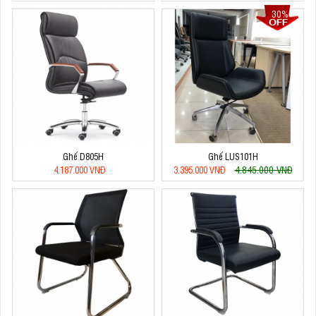
30%
Ghế D805H
Ghế LUS101H
4.845.000 VNĐ
4.187.000 VNĐ
3.395.000 VNĐ