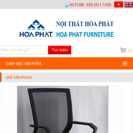
-->
HOTLINE: 028.3511.1226
Tìm kiếm
(0)
DANH MỤC SẢN PHẨM
GHẾ VĂN PHÒNG