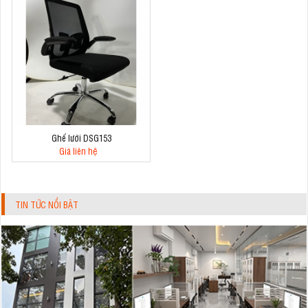
Ghế lưới DSG153
Giá liên hệ
TIN TỨC NỔI BẬT