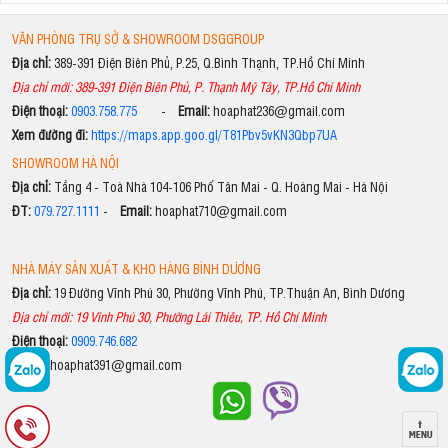
VĂN PHÒNG TRỤ SỞ & SHOWROOM DSGGROUP
Địa chỉ:
389-391 Điện Biên Phủ, P.25, Q.Bình Thạnh, TP.Hồ Chí Minh
Địa chỉ mới: 389-391 Điện Biên Phủ, P. Thạnh Mỹ Tây, TP.Hồ Chí Minh
Điện thoại:
0903.758.775
-
Email:
hoaphat236@gmail.com
Xem đường đi:
https://maps.app.goo.gl/T81Pbv5vKN3Qbp7UA
SHOWROOM HÀ NỘI
Địa chỉ:
Tầng 4 - Toà Nhà 104-106 Phố Tân Mai - Q. Hoàng Mai - Hà Nội
ĐT:
079.727.1111
-
Email:
hoaphat710@gmail.com
NHÀ MÁY SẢN XUẤT & KHO HÀNG BÌNH DƯƠNG
Địa chỉ:
19 Đường Vĩnh Phú 30, Phường Vĩnh Phú, TP.Thuận An, Bình Dương
Địa chỉ mới: 19 Vĩnh Phú 30, Phường Lái Thiêu, TP. Hồ Chí Minh
Điện thoại:
0909.746.682
Email:
hoaphat391@gmail.com