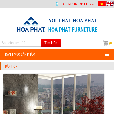
-->
HOTLINE: 028.3511.1226
Tìm kiếm
(0)
DANH MỤC SẢN PHẨM
BÀN HỌP