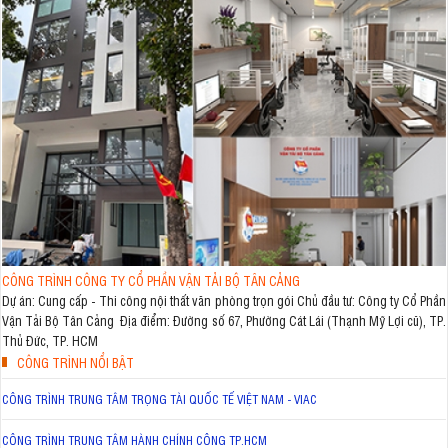
CÔNG TRÌNH CÔNG TY CỔ PHẦN VẬN TẢI BỘ TÂN CẢNG
Dự án: Cung cấp - Thi công nội thất văn phòng trọn gói Chủ đầu tư: Công ty Cổ Phần
Vận Tải Bộ Tân Cảng Địa điểm: Đường số 67, Phường Cát Lái (Thạnh Mỹ Lợi cũ), TP.
Thủ Đức, TP. HCM
CÔNG TRÌNH NỔI BẬT
CÔNG TRÌNH TRUNG TÂM TRỌNG TÀI QUỐC TẾ VIỆT NAM - VIAC
CÔNG TRÌNH TRUNG TÂM HÀNH CHÍNH CÔNG TP.HCM