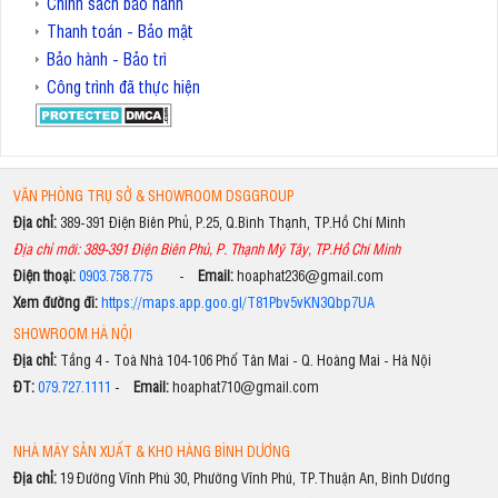
Chính sách bảo hành
Thanh toán - Bảo mật
Bảo hành - Bảo trì
Công trình đã thực hiện
VĂN PHÒNG TRỤ SỞ & SHOWROOM DSGGROUP
Địa chỉ:
389-391 Điện Biên Phủ, P.25, Q.Bình Thạnh, TP.Hồ Chí Minh
Địa chỉ mới: 389-391 Điện Biên Phủ, P. Thạnh Mỹ Tây, TP.Hồ Chí Minh
Điện thoại:
0903.758.775
-
Email:
hoaphat236@gmail.com
Xem đường đi:
https://maps.app.goo.gl/T81Pbv5vKN3Qbp7UA
SHOWROOM HÀ NỘI
Địa chỉ:
Tầng 4 - Toà Nhà 104-106 Phố Tân Mai - Q. Hoàng Mai - Hà Nội
ĐT:
079.727.1111
-
Email:
hoaphat710@gmail.com
NHÀ MÁY SẢN XUẤT & KHO HÀNG BÌNH DƯƠNG
Địa chỉ:
19 Đường Vĩnh Phú 30, Phường Vĩnh Phú, TP.Thuận An, Bình Dương