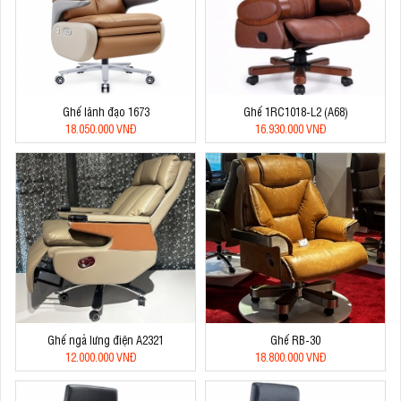
Ghế lãnh đạo 1673
Ghế 1RC1018-L2 (A68)
18.050.000 VNĐ
16.930.000 VNĐ
Ghế ngả lưng điện A2321
Ghế RB-30
12.000.000 VNĐ
18.800.000 VNĐ