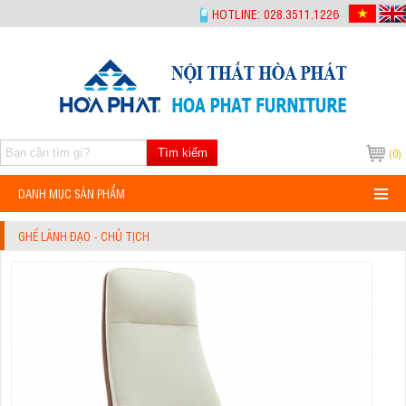
-->
HOTLINE: 028.3511.1226
Tìm kiếm
(0)
DANH MỤC SẢN PHẨM
GHẾ LÃNH ĐẠO - CHỦ TỊCH