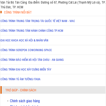
Vận Tải Bộ Tân Cảng Địa điểm: Đường số 67, Phường Cát Lái (Thạnh Mỹ Lợi cũ), TP.
Thủ Đức, TP. HCM
CÔNG TRÌNH NỔI BẬT
CÔNG TRÌNH TRUNG TÂM TRỌNG TÀI QUỐC TẾ VIỆT NAM - VIAC
CÔNG TRÌNH TRUNG TÂM HÀNH CHÍNH CÔNG TP.HCM
ĐẠI HỌC KHOA HỌC XÃ HỘI & NHÂN VĂN
CÔNG TRÌNH SEREPOK COWORKING SPACE
CÔNG TRÌNH BẢO HIỂM XÃ HỘI TÂN CHÂU - AN GIANG
CÔNG TRÌNH ĐẠI HỌC XÂY DỰNG MIỀN TÂY
CÔNG TRÌNH TỦ ÂM TƯỜNG ITAXA
TRỢ GIÚP - CHÍNH SÁCH
Chính sách giao hàng