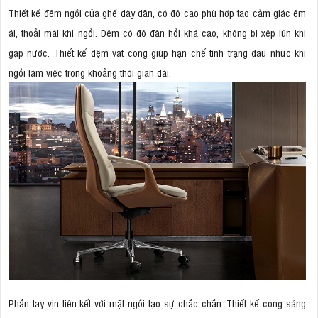
Thiết kế đệm ngồi của ghế dày dặn, có độ cao phù hợp tạo cảm giác êm
ái, thoải mái khi ngồi. Đệm có độ đàn hồi khá cao, không bị xệp lún khi
gặp nước. Thiết kế đệm vát cong giúp hạn chế tình trạng đau nhức khi
ngồi làm việc trong khoảng thời gian dài.
Phần tay vịn liên kết với mặt ngồi tạo sự chắc chắn. Thiết kế cong sáng