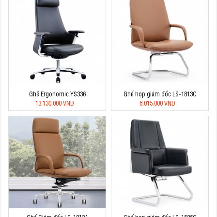
Ghế Ergonomic YS336
Ghế họp giám đốc LS-1813C
13.130.000 VNĐ
6.015.000 VNĐ