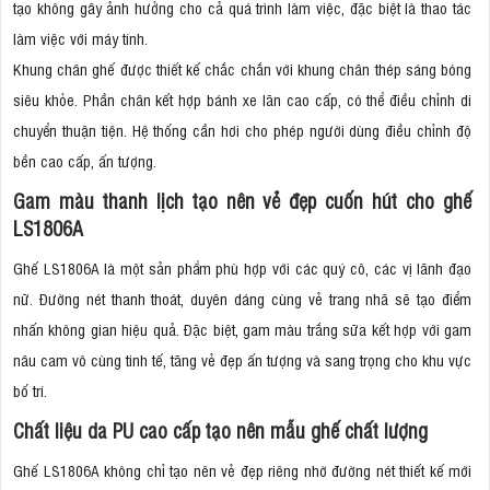
tạo không gây ảnh hưởng cho cả quá trình làm việc, đặc biệt là thao tác
làm việc với máy tính.
Khung chân ghế được thiết kế chắc chắn với khung chân thép sáng bóng
siêu khỏe. Phần chân kết hợp bánh xe lăn cao cấp, có thể điều chỉnh di
chuyển thuận tiện. Hệ thống cần hơi cho phép người dùng điều chỉnh độ
bền cao cấp, ấn tượng.
Gam màu thanh lịch tạo nên vẻ đẹp cuốn hút cho ghế
LS1806A
Ghế LS1806A là một sản phẩm phù hợp với các quý cô, các vị lãnh đạo
nữ. Đường nét thanh thoát, duyên dáng cùng vẻ trang nhã sẽ tạo điểm
nhấn không gian hiệu quả. Đặc biệt, gam màu trắng sữa kết hợp với gam
nâu cam vô cùng tinh tế, tăng vẻ đẹp ấn tượng và sang trọng cho khu vực
bố trí.
Chất liệu da PU cao cấp tạo nên mẫu ghế chất lượng
Ghế LS1806A không chỉ tạo nên vẻ đẹp riêng nhờ đường nét thiết kế mới