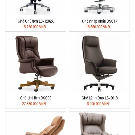
Ghế Chủ tịch LS-1202A
Ghế nhập khẩu DSG17
15.750.000 VNĐ
18.880.000 VNĐ
Ghế chủ tịch DSG09
Ghế Lãnh Đạo LS-2018
27.830.000 VNĐ
6.905.000 VNĐ