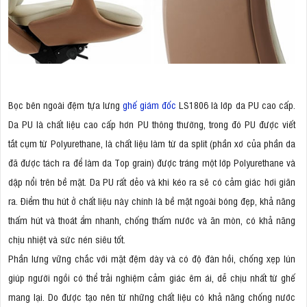
Bọc bên ngoài đệm tựa lưng
ghế giám đốc
LS1806 là lớp da PU cao cấp.
Da PU là chất liệu cao cấp hơn PU thông thường, trong đó PU được viết
tắt cụm từ Polyurethane, là chất liệu làm từ da split (phần xơ của phần da
đã được tách ra để làm da Top grain) được tráng một lớp Polyurethane và
dập nổi trên bề mặt. Da PU rất dẻo và khi kéo ra sẽ có cảm giác hơi giãn
ra. Điểm thu hút ở chất liệu này chính là bề mặt ngoài bóng đẹp, khả năng
thấm hút và thoát ẩm nhanh, chống thấm nước và ăn mòn, có khả năng
chịu nhiệt và sức nén siêu tốt.
Phần lưng vững chắc với mặt đệm dày và có độ đàn hồi, chống xẹp lún
giúp người ngồi có thể trải nghiệm cảm giác êm ái, dễ chịu nhất từ ghế
mang lại. Do được tạo nên từ những chất liệu có khả năng chống nước