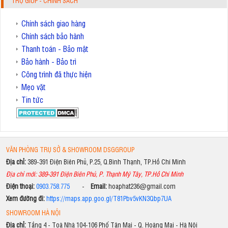
TRỢ GIÚP - CHÍNH SÁCH
Chính sách giao hàng
Chính sách bảo hành
Thanh toán - Bảo mật
Bảo hành - Bảo trì
Công trình đã thực hiện
Mẹo vặt
Tin tức
VĂN PHÒNG TRỤ SỞ & SHOWROOM DSGGROUP
Địa chỉ:
389-391 Điện Biên Phủ, P.25, Q.Bình Thạnh, TP.Hồ Chí Minh
Địa chỉ mới: 389-391 Điện Biên Phủ, P. Thạnh Mỹ Tây, TP.Hồ Chí Minh
Điện thoại:
0903.758.775
-
Email:
hoaphat236@gmail.com
Xem đường đi:
https://maps.app.goo.gl/T81Pbv5vKN3Qbp7UA
SHOWROOM HÀ NỘI
Địa chỉ:
Tầng 4 - Toà Nhà 104-106 Phố Tân Mai - Q. Hoàng Mai - Hà Nội