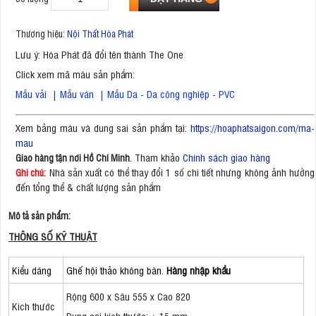
Thương hiệu:
Nội Thất Hòa Phát
Lưu ý: Hòa Phát đã đổi tên thành The One
Click xem mã màu sản phẩm:
Mẫu vải
|
Mẫu ván
|
Mẫu Da - Da công nghiệp - PVC
Xem bảng màu và dung sai sản phẩm tại:
https://hoaphatsaigon.com/ma-
mau
. Tham khảo
Chính sách giao hàng
Giao hàng tận nơi Hồ Chí Minh
Nhà sản xuất có thể thay đổi 1 số chi tiết nhưng không ảnh hưởng
Ghi chú:
đến tổng thể & chất lượng sản phẩm
Mô tả sản phẩm:
THÔNG SỐ KỸ THUẬT
Kiểu dáng
Ghế hội thảo không bàn.
Hàng nhập khẩu
Rộng 600 x Sâu 555 x Cao 820
Kích thước
Dung sai kích thước: ± 15 mm