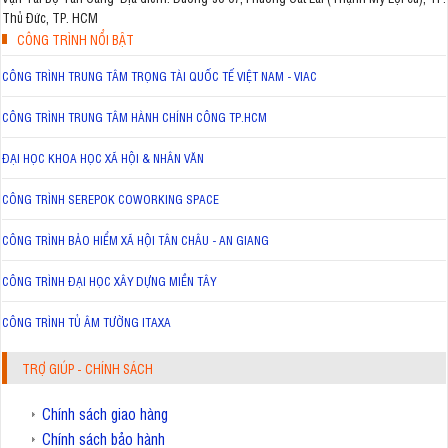
Thủ Đức, TP. HCM
CÔNG TRÌNH NỔI BẬT
CÔNG TRÌNH TRUNG TÂM TRỌNG TÀI QUỐC TẾ VIỆT NAM - VIAC
CÔNG TRÌNH TRUNG TÂM HÀNH CHÍNH CÔNG TP.HCM
ĐẠI HỌC KHOA HỌC XÃ HỘI & NHÂN VĂN
CÔNG TRÌNH SEREPOK COWORKING SPACE
CÔNG TRÌNH BẢO HIỂM XÃ HỘI TÂN CHÂU - AN GIANG
CÔNG TRÌNH ĐẠI HỌC XÂY DỰNG MIỀN TÂY
CÔNG TRÌNH TỦ ÂM TƯỜNG ITAXA
TRỢ GIÚP - CHÍNH SÁCH
Chính sách giao hàng
Chính sách bảo hành