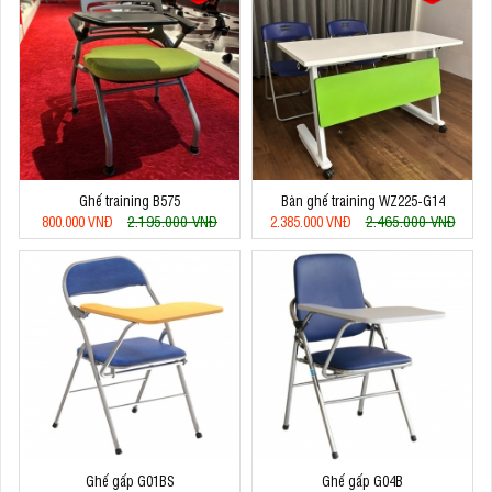
Ghế training B575
Bàn ghế training WZ225-G14
2.195.000 VNĐ
2.465.000 VNĐ
800.000 VNĐ
2.385.000 VNĐ
Ghế gấp G01BS
Ghế gấp G04B