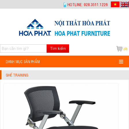
-->
HOTLINE: 028.3511.1226
Tìm kiếm
(0)
DANH MỤC SẢN PHẨM
GHẾ TRAINING