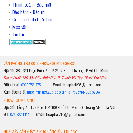
Thanh toán - Bảo mật
Bảo hành - Bảo trì
Công trình đã thực hiện
Mẹo vặt
Tin tức
VĂN PHÒNG TRỤ SỞ & SHOWROOM DSGGROUP
Địa chỉ:
389-391 Điện Biên Phủ, P.25, Q.Bình Thạnh, TP.Hồ Chí Minh
Địa chỉ mới: 389-391 Điện Biên Phủ, P. Thạnh Mỹ Tây, TP.Hồ Chí Minh
Điện thoại:
0903.758.775
-
Email:
hoaphat236@gmail.com
Xem đường đi:
https://maps.app.goo.gl/T81Pbv5vKN3Qbp7UA
SHOWROOM HÀ NỘI
Địa chỉ:
Tầng 4 - Toà Nhà 104-106 Phố Tân Mai - Q. Hoàng Mai - Hà Nội
ĐT:
079.727.1111
-
Email:
hoaphat710@gmail.com
NHÀ MÁY SẢN XUẤT & KHO HÀNG BÌNH DƯƠNG