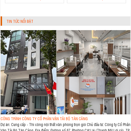
TIN TỨC NỔI BẬT
CÔNG TRÌNH CÔNG TY CỔ PHẦN VẬN TẢI BỘ TÂN CẢNG
Dự án: Cung cấp - Thi công nội thất văn phòng trọn gói Chủ đầu tư: Công ty Cổ Phần
Vận Tải Bộ Tân Cảng Địa điểm: Đường số 67, Phường Cát Lái (Thạnh Mỹ Lợi cũ), TP.