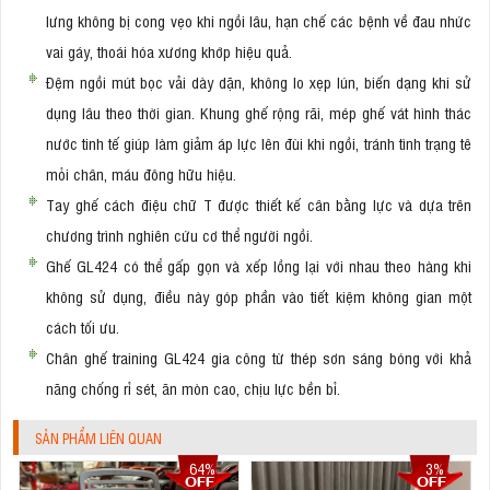
lưng không bị cong vẹo khi ngồi lâu, hạn chế các bệnh về đau nhức
vai gáy, thoái hóa xương khớp hiệu quả.
Đệm ngồi mút bọc vải dày dặn, không lo xẹp lún, biến dạng khi sử
dụng lâu theo thời gian. Khung ghế rộng rãi, mép ghế vát hình thác
nước tinh tế giúp làm giảm áp lực lên đùi khi ngồi, tránh tình trạng tê
mỏi chân, máu đông hữu hiệu.
Tay ghế cách điệu chữ T được thiết kế cân bằng lực và dựa trên
chương trình nghiên cứu cơ thể người ngồi.
Ghế GL424 có thể gấp gọn và xếp lồng lại với nhau theo hàng khi
không sử dụng, điều này góp phần vào tiết kiệm không gian một
cách tối ưu.
Chân ghế training GL424 gia công từ thép sơn sáng bóng với khả
năng chống rỉ sét, ăn mòn cao, chịu lực bền bỉ.
SẢN PHẨM LIÊN QUAN
64%
3%