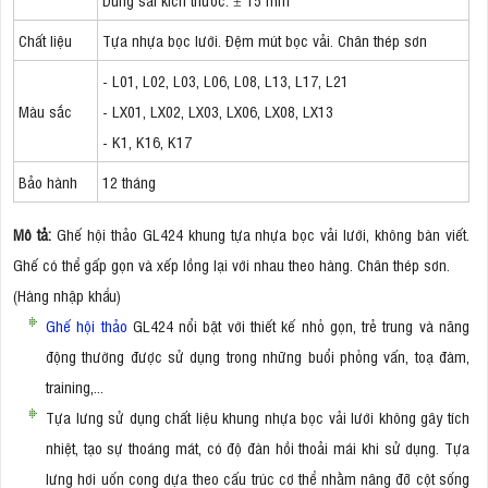
Chất liệu
Tựa nhựa bọc lưới. Đệm mút bọc vải. Chân thép sơn
- L01, L02, L03, L06, L08, L13, L17, L21
Màu sắc
- LX01, LX02, LX03, LX06, LX08, LX13
- K1, K16, K17
Bảo hành
12 tháng
Mô tả:
Ghế hội thảo GL424 khung tựa nhựa bọc vải lưới, không bàn viết.
Ghế có thể gấp gọn và xếp lồng lại với nhau theo hàng. Chân thép sơn.
(Hàng nhập khẩu)
Ghế hội thảo
GL424 nổi bật với thiết kế nhỏ gọn, trẻ trung và năng
động thường được sử dụng trong những buổi phỏng vấn, toạ đàm,
training,...
Tựa lưng sử dụng chất liệu khung nhựa bọc vải lưới không gây tích
nhiệt, tạo sự thoáng mát, có độ đàn hồi thoải mái khi sử dụng. Tựa
lưng hơi uốn cong dựa theo cấu trúc cơ thể nhằm nâng đỡ cột sống