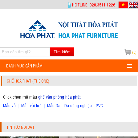
-->
HOTLINE: 028.3511.1226
Tìm kiếm
(0)
DANH MỤC SẢN PHẨM
GHẾ HÒA PHÁT (THE ONE)
Click chọn mã màu
ghế văn phòng hòa phát
:
Mẫu vải
|
Mẫu vải lưới
|
Mẫu Da - Da công nghiệp - PVC
TIN TỨC NỔI BẬT