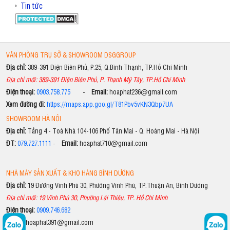
Tin tức
VĂN PHÒNG TRỤ SỞ & SHOWROOM DSGGROUP
Địa chỉ:
389-391 Điện Biên Phủ, P.25, Q.Bình Thạnh, TP.Hồ Chí Minh
Địa chỉ mới: 389-391 Điện Biên Phủ, P. Thạnh Mỹ Tây, TP.Hồ Chí Minh
Điện thoại:
0903.758.775
-
Email:
hoaphat236@gmail.com
Xem đường đi:
https://maps.app.goo.gl/T81Pbv5vKN3Qbp7UA
SHOWROOM HÀ NỘI
Địa chỉ:
Tầng 4 - Toà Nhà 104-106 Phố Tân Mai - Q. Hoàng Mai - Hà Nội
ĐT:
079.727.1111
-
Email:
hoaphat710@gmail.com
NHÀ MÁY SẢN XUẤT & KHO HÀNG BÌNH DƯƠNG
Địa chỉ:
19 Đường Vĩnh Phú 30, Phường Vĩnh Phú, TP.Thuận An, Bình Dương
Địa chỉ mới: 19 Vĩnh Phú 30, Phường Lái Thiêu, TP. Hồ Chí Minh
Điện thoại:
0909.746.682
Email:
hoaphat391@gmail.com