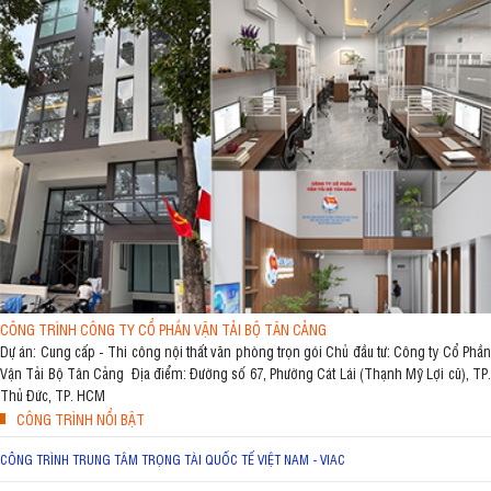
CÔNG TRÌNH CÔNG TY CỔ PHẦN VẬN TẢI BỘ TÂN CẢNG
Dự án: Cung cấp - Thi công nội thất văn phòng trọn gói Chủ đầu tư: Công ty Cổ Phần
Vận Tải Bộ Tân Cảng Địa điểm: Đường số 67, Phường Cát Lái (Thạnh Mỹ Lợi cũ), TP.
Thủ Đức, TP. HCM
CÔNG TRÌNH NỔI BẬT
CÔNG TRÌNH TRUNG TÂM TRỌNG TÀI QUỐC TẾ VIỆT NAM - VIAC