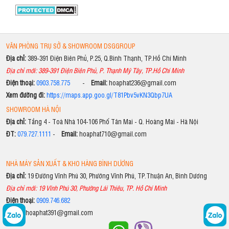
VĂN PHÒNG TRỤ SỞ & SHOWROOM DSGGROUP
Địa chỉ:
389-391 Điện Biên Phủ, P.25, Q.Bình Thạnh, TP.Hồ Chí Minh
Địa chỉ mới: 389-391 Điện Biên Phủ, P. Thạnh Mỹ Tây, TP.Hồ Chí Minh
Điện thoại:
0903.758.775
-
Email:
hoaphat236@gmail.com
Xem đường đi:
https://maps.app.goo.gl/T81Pbv5vKN3Qbp7UA
SHOWROOM HÀ NỘI
Địa chỉ:
Tầng 4 - Toà Nhà 104-106 Phố Tân Mai - Q. Hoàng Mai - Hà Nội
ĐT:
079.727.1111
-
Email:
hoaphat710@gmail.com
NHÀ MÁY SẢN XUẤT & KHO HÀNG BÌNH DƯƠNG
Địa chỉ:
19 Đường Vĩnh Phú 30, Phường Vĩnh Phú, TP.Thuận An, Bình Dương
Địa chỉ mới: 19 Vĩnh Phú 30, Phường Lái Thiêu, TP. Hồ Chí Minh
Điện thoại:
0909.746.682
Email:
hoaphat391@gmail.com