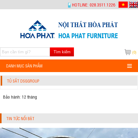
-->
HOTLINE: 028.3511.1226
Tìm kiếm
(0)
DANH MỤC SẢN PHẨM
TỦ SẮT DSGGROUP
Bảo hành: 12 tháng
TIN TỨC NỔI BẬT