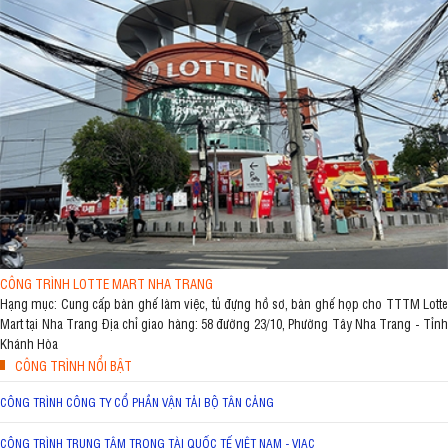
CÔNG TRÌNH LOTTE MART NHA TRANG
Hạng mục: Cung cấp bàn ghế làm việc, tủ đựng hồ sơ, bàn ghế họp cho TTTM Lotte
Mart tại Nha Trang Địa chỉ giao hàng: 58 đường 23/10, Phường Tây Nha Trang - Tỉnh
Khánh Hòa
CÔNG TRÌNH NỔI BẬT
CÔNG TRÌNH CÔNG TY CỔ PHẦN VẬN TẢI BỘ TÂN CẢNG
CÔNG TRÌNH TRUNG TÂM TRỌNG TÀI QUỐC TẾ VIỆT NAM - VIAC