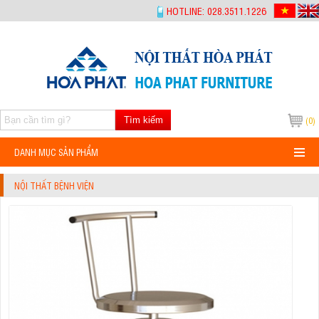
-->
HOTLINE: 028.3511.1226
Tìm kiếm
(0)
DANH MỤC SẢN PHẨM
NỘI THẤT BỆNH VIỆN