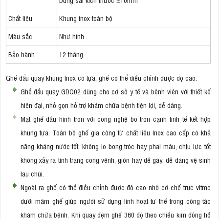
Chất liệu
Khung inox toàn bộ
Màu sắc
Như hình
Bảo hành
12 tháng
Ghế đẩu quay khung Inox có tựa, ghế có thể điều chỉnh được độ cao.
Ghể đẩu quay GDQ02 dùng cho cơ sở y tế và bệnh viện với thiết kế
hiện đại, nhỏ gọn hỗ trợ khám chữa bệnh tiện lợi, dễ dàng.
Mặt ghế đầu hình tròn với công nghệ bo tròn cạnh tinh tế kết hợp
khung tựa. Toàn bộ ghế gia công từ chất liệu Inox cao cấp có khả
năng kháng nước tốt, không lo bong tróc hay phai màu, chịu lực tốt
không xảy ra tình trạng cong vênh, giòn hay dễ gãy, dễ dàng vệ sinh
lau chùi.
Ngoài ra ghế có thể điều chỉnh được độ cao nhờ cơ chế trục vitme
dưới mâm ghế giúp người sử dụng linh hoạt tư thế trong công tác
khám chữa bệnh. Khi quay đệm ghế 360 độ theo chiều kim đồng hồ