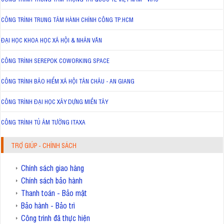
CÔNG TRÌNH TRUNG TÂM HÀNH CHÍNH CÔNG TP.HCM
ĐẠI HỌC KHOA HỌC XÃ HỘI & NHÂN VĂN
CÔNG TRÌNH SEREPOK COWORKING SPACE
CÔNG TRÌNH BẢO HIỂM XÃ HỘI TÂN CHÂU - AN GIANG
CÔNG TRÌNH ĐẠI HỌC XÂY DỰNG MIỀN TÂY
CÔNG TRÌNH TỦ ÂM TƯỜNG ITAXA
TRỢ GIÚP - CHÍNH SÁCH
Chính sách giao hàng
Chính sách bảo hành
Thanh toán - Bảo mật
Bảo hành - Bảo trì
Công trình đã thực hiện