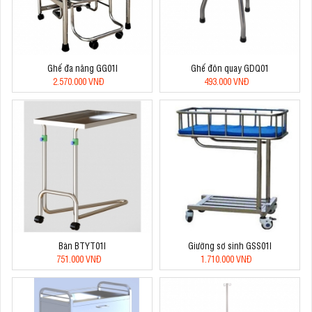
Ghế đa năng GG01I
Ghế đôn quay GDQ01
2.570.000 VNĐ
493.000 VNĐ
Bàn BTYT01I
Giường sơ sinh GSS01I
751.000 VNĐ
1.710.000 VNĐ