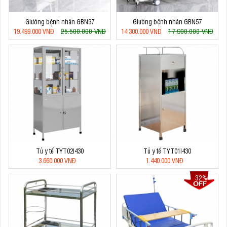
Giường bệnh nhân GBN37
Giường bệnh nhân GBN57
25.500.000 VNĐ
17.900.000 VNĐ
19.499.000 VNĐ
14.300.000 VNĐ
Tủ y tế TYT02I430
Tủ y tế TYT01I430
3.660.000 VNĐ
1.440.000 VNĐ
32%