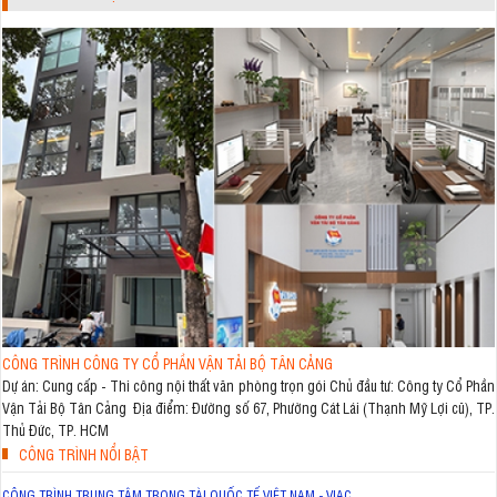
CÔNG TRÌNH CÔNG TY CỔ PHẦN VẬN TẢI BỘ TÂN CẢNG
Dự án: Cung cấp - Thi công nội thất văn phòng trọn gói Chủ đầu tư: Công ty Cổ Phần
Vận Tải Bộ Tân Cảng Địa điểm: Đường số 67, Phường Cát Lái (Thạnh Mỹ Lợi cũ), TP.
Thủ Đức, TP. HCM
CÔNG TRÌNH NỔI BẬT
CÔNG TRÌNH TRUNG TÂM TRỌNG TÀI QUỐC TẾ VIỆT NAM - VIAC