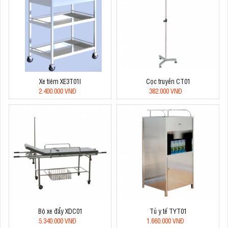
Xe tiêm XE3T01I
Cọc truyền CT01
2.400.000 VNĐ
382.000 VNĐ
Bộ xe đẩy XDC01
Tủ y tế TYT01
5.340.000 VNĐ
1.660.000 VNĐ