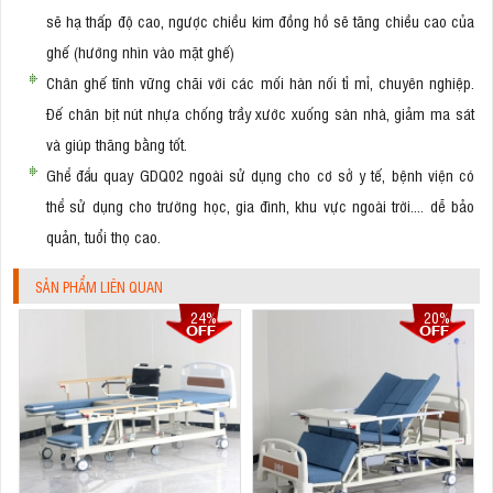
sẽ hạ thấp độ cao, ngược chiều kim đồng hồ sẽ tăng chiều cao của
ghế (hướng nhìn vào mặt ghế)
Chân ghế tĩnh vững chãi với các mối hàn nối tỉ mỉ, chuyên nghiệp.
Đế chân bịt nút nhựa chống trầy xước xuống sàn nhà, giảm ma sát
và giúp thăng bằng tốt.
Ghể đẩu quay GDQ02 ngoài sử dụng cho cơ sở y tế, bệnh viện có
thể sử dụng cho trường học, gia đình, khu vực ngoài trời.... dễ bảo
quản, tuổi thọ cao.
SẢN PHẨM LIÊN QUAN
24%
20%