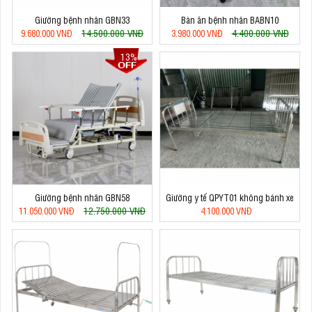
Giường bệnh nhân GBN33
Bàn ăn bệnh nhân BABN10
14.500.000 VNĐ
4.400.000 VNĐ
9.680.000 VNĐ
3.980.000 VNĐ
13%
Giường bệnh nhân GBN58
Giường y tế QPYT01 không bánh xe
12.750.000 VNĐ
11.050.000 VNĐ
4.100.000 VNĐ