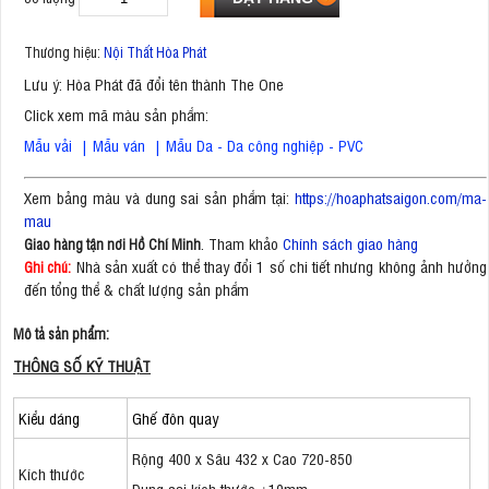
Thương hiệu:
Nội Thất Hòa Phát
Lưu ý: Hòa Phát đã đổi tên thành The One
Click xem mã màu sản phẩm:
Mẫu vải
|
Mẫu ván
|
Mẫu Da - Da công nghiệp - PVC
Xem bảng màu và dung sai sản phẩm tại:
https://hoaphatsaigon.com/ma-
mau
. Tham khảo
Chính sách giao hàng
Giao hàng tận nơi Hồ Chí Minh
Nhà sản xuất có thể thay đổi 1 số chi tiết nhưng không ảnh hưởng
Ghi chú:
đến tổng thể & chất lượng sản phẩm
Mô tả sản phẩm:
THÔNG SỐ KỸ THUẬT
Kiểu dáng
Ghế đôn quay
Rộng 400 x Sâu 432 x Cao 720-850
Kích thước
Dung sai kích thước ±10mm