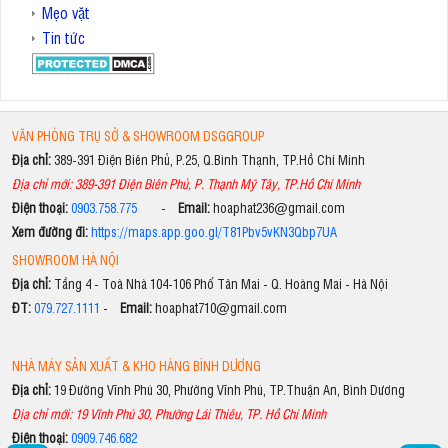
Mẹo vặt
Tin tức
VĂN PHÒNG TRỤ SỞ & SHOWROOM DSGGROUP
Địa chỉ:
389-391 Điện Biên Phủ, P.25, Q.Bình Thạnh, TP.Hồ Chí Minh
Địa chỉ mới: 389-391 Điện Biên Phủ, P. Thạnh Mỹ Tây, TP.Hồ Chí Minh
Điện thoại:
0903.758.775
-
Email:
hoaphat236@gmail.com
Xem đường đi:
https://maps.app.goo.gl/T81Pbv5vKN3Qbp7UA
SHOWROOM HÀ NỘI
Địa chỉ:
Tầng 4 - Toà Nhà 104-106 Phố Tân Mai - Q. Hoàng Mai - Hà Nội
ĐT:
079.727.1111
-
Email:
hoaphat710@gmail.com
NHÀ MÁY SẢN XUẤT & KHO HÀNG BÌNH DƯƠNG
Địa chỉ:
19 Đường Vĩnh Phú 30, Phường Vĩnh Phú, TP.Thuận An, Bình Dương
Địa chỉ mới: 19 Vĩnh Phú 30, Phường Lái Thiêu, TP. Hồ Chí Minh
Điện thoại:
0909.746.682