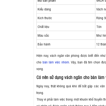
Mã sản phẩm
VACH 
Kiểu dáng
Vách n
Kích thước
Rộng 9
Chất liệu
Tôn
Màu sắc
Như hì
Bảo hành
12 thá
Hiện nay, vách ngăn văn phòng được biết đến như m
cho
bàn làm việc nhóm
. Vậy, bạn đã tìm chọn đ
vọng.
Có nên sử dụng vách ngăn cho bàn làm
Ngày nay, thật không quá khó để bắt gặp các văn
trọng.
Thay vì phải làm việc trong một khuôn khổ truyền 
cá nhân sẽ được ngăn cách thông qua 1 tấm vách ngă