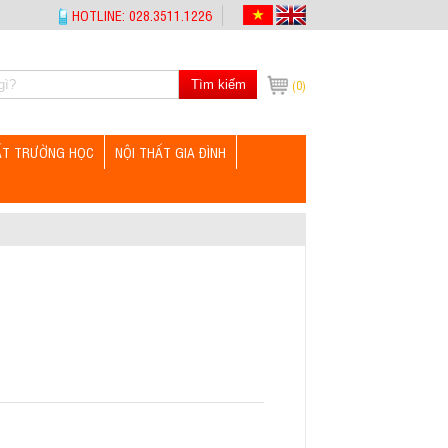
HOTLINE: 028.3511.1226
Tìm kiếm
(0)
ẤT TRƯỜNG HỌC
NỘI THẤT GIA ĐÌNH