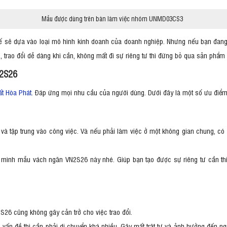
Mẫu được dùng trên bàn làm việc nhóm UNMD03CS3
ế sẽ dựa vào loại mô hình kinh doanh của doanh nghiệp. Nhưng nếu bạn đang
, trao đổi dễ dàng khi cần, không mất đi sự riêng tư thì đừng bỏ qua sản phẩm
N2S26
ất Hòa Phát
. Đáp ứng mọi nhu cầu của người dùng. Dưới đây là một số ưu đi
và tập trung vào công việc. Và nếu phải làm việc ở một không gian chung, có 
ho mình mẫu vách ngăn VN2S26 này nhé. Giúp bạn tạo được sự riêng tư cần th
S26 cũng không gây cản trở cho việc trao đổi.
vấn đề thì cần phải di chuyển khá nhiều. Gây mất trật tự và ảnh hưởng đến ng