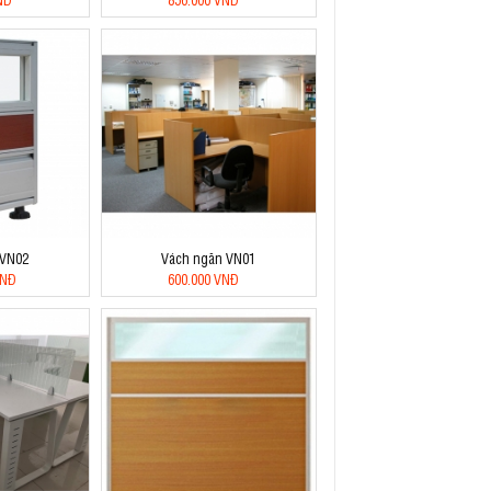
 VN02
Vách ngăn VN01
VNĐ
600.000 VNĐ