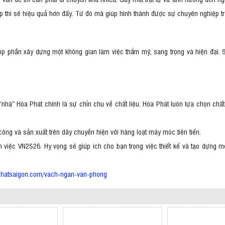
 thì sẽ hiệu quả hơn đấy. Từ đó mà giúp hình thành được sự chuyên nghiệp t
p phần xây dựng một không gian làm việc thẩm mỹ, sang trọng và hiện đại. Sở
nhà” Hòa Phát chính là sự chỉn chu về chất liệu. Hòa Phát luôn lựa chọn chất
công và sản xuất trên dây chuyền hiện với hàng loạt máy móc tiên tiến.
m việc VN2S26. Hy vọng sẽ giúp ích cho bạn trong việc thiết kế và tạo dựng
aphatsaigon.com/vach-ngan-van-phong