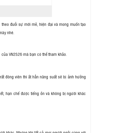
 theo đuổi sự mới mẻ, hiện đại và mong muốn tạo
 này nhé.
ểm của VN2S26 mà bạn có thể tham khảo.
rất đông viên thì ắt hẳn năng suất sẽ bị ảnh hưởng
iết, hạn chế được tiếng ồn và không bị người khác
ười khác. Nhưng khi tất cả mọi người ngồi cùng với