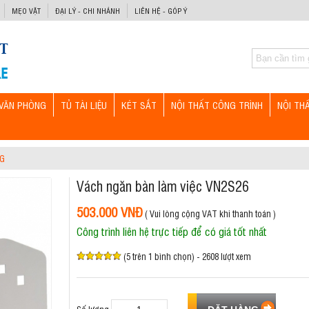
MẸO VẶT
ĐẠI LÝ - CHI NHÁNH
LIÊN HỆ - GÓP Ý
VĂN PHÒNG
TỦ TÀI LIỆU
KÉT SẮT
NỘI THẤT CÔNG TRÌNH
NỘI TH
NG
Vách ngăn bàn làm việc VN2S26
503.000 VNĐ
( Vui lòng cộng VAT khi thanh toán )
Công trình liên hệ trực tiếp để có giá tốt nhất
(5 trên 1 bình chọn) - 2608 lượt xem