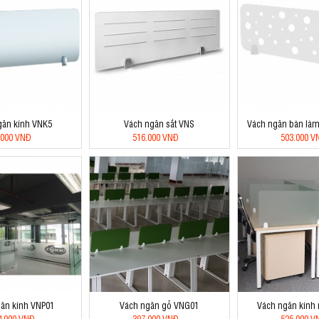
găn kính VNK5
Vách ngăn sắt VNS
Vách ngăn bàn làm
.000 VNĐ
516.000 VNĐ
503.000 V
ăn kính VNP01
Vách ngăn gỗ VNG01
Vách ngăn kính
4.000 VNĐ
397.000 VNĐ
525.000 V