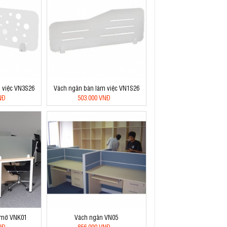
 việc VN3S26
Vách ngăn bàn làm việc VN1S26
NĐ
503.000 VNĐ
 mờ VNK01
Vách ngăn VN05
NĐ
856.000 VNĐ