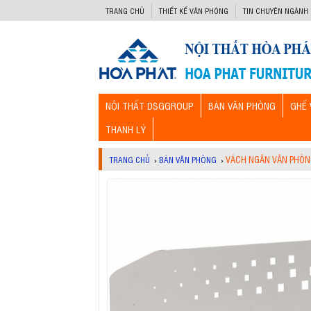
-->
TRANG CHỦ
THIẾT KẾ VĂN PHÒNG
TIN CHUYÊN NGÀNH
NỘI THẤT DSGGROUP
BÀN VĂN PHÒNG
GHẾ 
THANH LÝ
VÁCH NGĂN VĂN PHÒ
TRANG CHỦ
›
BÀN VĂN PHÒNG
›