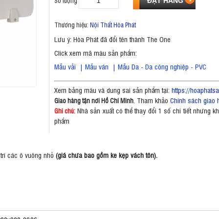
Số lượng
Thương hiệu:
Nội Thất Hòa Phát
Lưu ý: Hòa Phát đã đổi tên thành The One
Click xem mã màu sản phẩm:
Mẫu vải
|
Mẫu ván
|
Mẫu Da - Da công nghiệp - PVC
Xem bảng màu và dung sai sản phẩm tại:
https://hoaphat
. Tham khảo
Chính sách giao 
Giao hàng tận nơi Hồ Chí Minh
Nhà sản xuất có thể thay đổi 1 số chi tiết nhưng 
Ghi chú:
phẩm
 trí các ô vuông nhỏ
(giá chưa bao gồm ke kẹp vách tôn).