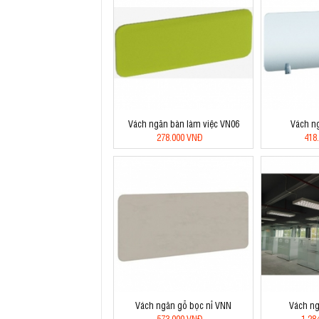
Vách ngăn bàn làm việc VN06
Vách n
278.000 VNĐ
418
Vách ngăn gỗ bọc nỉ VNN
Vách ng
573.000 VNĐ
1.28