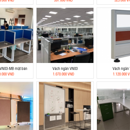
 VN03-MB mặt bàn
Vách ngăn VN03
Vách ngăn
0.000 VNĐ
1.070.000 VNĐ
1.120.000 