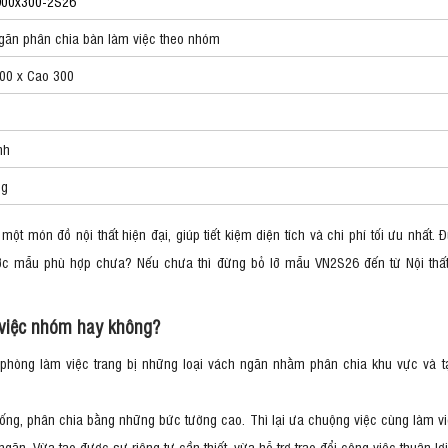
900x300-2S26
găn phân chia bàn làm việc theo nhóm
00 x Cao 300
nh
ng
ột món đồ nội thất hiện đại, giúp tiết kiệm diện tích và chi phí tối ưu nhất
ược mẫu phù hợp chưa? Nếu chưa thì đừng bỏ lỡ mẫu VN2S26 đến từ Nội thất
 việc nhóm hay không?
 phòng làm việc trang bị những loại vách ngăn nhằm phân chia khu vực và 
thống, phân chia bằng những bức tường cao. Thì lại ưa chuộng việc cùng làm v
n. Vừa tạo được sự riêng tư cần thiết, vừa hỗ trợ trao đổi công việc thuận lợ