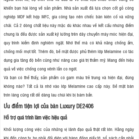
khiến bạn hài lòng về sản phẩm. Nhà sản xuất đã lựa chọn cốt gỗ công
nghiệp MDF kết hợp MFC, gia công tạo nên chiếc bàn kiên cố và vững
chãi. Cả 2 dòng chất liệu này mặc dù khác nhau về kết cấu nhưng điểm
chung là đều được sản xuất kỹ lưỡng trên dây chuyền máy móc hiện đại,
quy trình kiểm định nghiêm ngặt. Nhờ thế mà có khả năng chống ẩm,
chống mối mọt tốt. Thêm đó, bề mặt được phủ thêm lớp Melamine có tác
dụng gia tăng độ bền cũng như nâng cao giá trị thẩm mỹ. Mang đến hiệu
quả về việc chống cong vênh lẫn co ngót.
Và bạn có thể thấy, sản phẩm có gam màu trẻ trung và hiện đại, đúng
không nào? Tất cả là nhờ vào lớp Melamine cao cấp này. Bề mặt bàn
trơn láng cũng rất dễ dàng lau chùi khi bị bám bẩn.
Ưu điểm tiện lợi của bàn Luxury DE2406
Hỗ trợ quá trình làm việc hiệu quả
Khối lượng công việc của những vị lãnh đạo quả thật rất lớn. Hằng ngày
khi đến công ty, họ phải đối diện với hàng đống giấy tờ, sổ sách cần phải