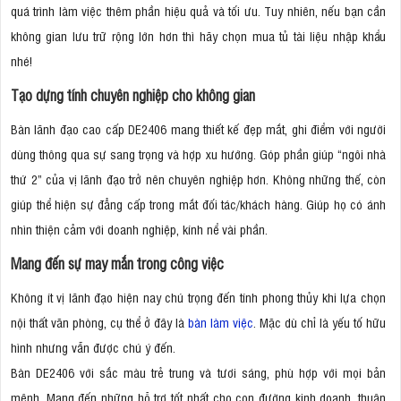
quá trình làm việc thêm phần hiệu quả và tối ưu. Tuy nhiên, nếu bạn cần
không gian lưu trữ rộng lớn hơn thì hãy chọn mua tủ tài liệu nhập khẩu
nhé!
Tạo dựng tính chuyên nghiệp cho không gian
Bàn lãnh đạo cao cấp DE2406 mang thiết kế đẹp mắt, ghi điểm với người
dùng thông qua sự sang trọng và hợp xu hướng. Góp phần giúp “ngôi nhà
thứ 2” của vị lãnh đạo trở nên chuyên nghiệp hơn. Không những thế, còn
giúp thể hiện sự đẳng cấp trong mắt đối tác/khách hàng. Giúp họ có ánh
nhìn thiện cảm với doanh nghiệp, kính nể vài phần.
Mang đến sự may mắn trong công việc
Không ít vị lãnh đạo hiện nay chú trọng đến tính phong thủy khi lựa chọn
nội thất văn phòng, cụ thể ở đây là
bàn làm việc
. Mặc dù chỉ là yếu tố hữu
hình nhưng vẫn được chú ý đến.
Bàn DE2406 với sắc màu trẻ trung và tươi sáng, phù hợp với mọi bản
mệnh. Mang đến những hỗ trợ tốt nhất cho con đường kinh doanh, thuận