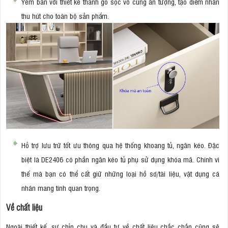
Yếm bàn với thiết kế thanh gỗ sọc vô cùng ấn tượng, tạo điểm nhấn
thu hút cho toàn bộ sản phẩm.
Hỗ trợ lưu trữ tốt ưu thông qua hệ thống khoang tủ, ngăn kéo. Đặc
biệt là DE2406 có phần ngăn kéo tủ phụ sử dụng khóa mã. Chính vì
thế mà bạn có thể cất giữ những loại hồ sơ/tài liệu, vật dụng cá
nhân mang tính quan trọng.
Về chất liệu
Ngoài thiết kế, sự chỉn chu và đầu tư về chất liệu chắc chắn cũng sẽ