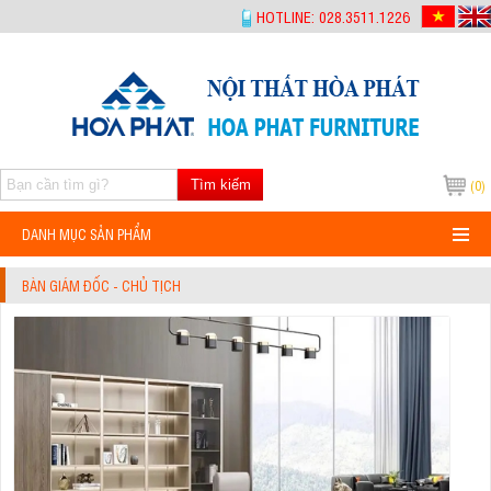
-->
HOTLINE: 028.3511.1226
Tìm kiếm
(0)
DANH MỤC SẢN PHẨM
BÀN GIÁM ĐỐC - CHỦ TỊCH