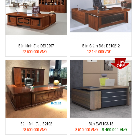
Bàn lãnh đạo DE10297
Bàn Giám Đốc DE10212
22.500.000 VNĐ
12.145.000 VNĐ
10%
Bàn lãnh đạo B2102
Bàn EW1103-18
9.460.000 VNĐ
28.500.000 VNĐ
8.510.000 VNĐ