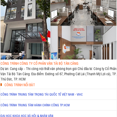
CÔNG TRÌNH CÔNG TY CỔ PHẦN VẬN TẢI BỘ TÂN CẢNG
Dự án: Cung cấp - Thi công nội thất văn phòng trọn gói Chủ đầu tư: Công ty Cổ Phần
Vận Tải Bộ Tân Cảng Địa điểm: Đường số 67, Phường Cát Lái (Thạnh Mỹ Lợi cũ), TP.
Thủ Đức, TP. HCM
CÔNG TRÌNH NỔI BẬT
CÔNG TRÌNH TRUNG TÂM TRỌNG TÀI QUỐC TẾ VIỆT NAM - VIAC
CÔNG TRÌNH TRUNG TÂM HÀNH CHÍNH CÔNG TP.HCM
ĐẠI HỌC KHOA HỌC XÃ HỘI & NHÂN VĂN