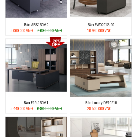
Bàn ARS160M2
Bàn EW02012-20
7.030.000 VNĐ
5.060.000 VNĐ
10.930.000 VNĐ
20%
Bàn F19-160M1
Bàn Luxury DE10215
6.800.000 VNĐ
5.440.000 VNĐ
28.500.000 VNĐ