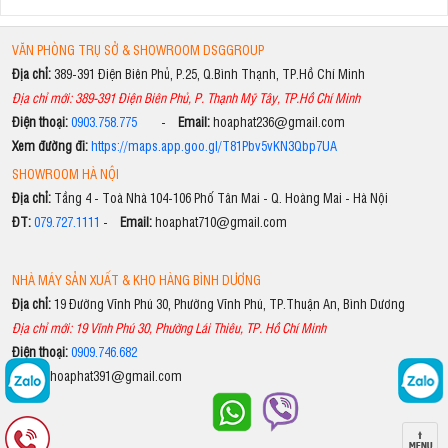
VĂN PHÒNG TRỤ SỞ & SHOWROOM DSGGROUP
Địa chỉ:
389-391 Điện Biên Phủ, P.25, Q.Bình Thạnh, TP.Hồ Chí Minh
Địa chỉ mới: 389-391 Điện Biên Phủ, P. Thạnh Mỹ Tây, TP.Hồ Chí Minh
Điện thoại:
0903.758.775
-
Email:
hoaphat236@gmail.com
Xem đường đi:
https://maps.app.goo.gl/T81Pbv5vKN3Qbp7UA
SHOWROOM HÀ NỘI
Địa chỉ:
Tầng 4 - Toà Nhà 104-106 Phố Tân Mai - Q. Hoàng Mai - Hà Nội
ĐT:
079.727.1111
-
Email:
hoaphat710@gmail.com
NHÀ MÁY SẢN XUẤT & KHO HÀNG BÌNH DƯƠNG
Địa chỉ:
19 Đường Vĩnh Phú 30, Phường Vĩnh Phú, TP.Thuận An, Bình Dương
Địa chỉ mới: 19 Vĩnh Phú 30, Phường Lái Thiêu, TP. Hồ Chí Minh
Điện thoại:
0909.746.682
Email:
hoaphat391@gmail.com