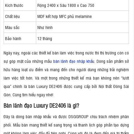
Kích thước
Rộng 2400 x Sâu 1800 x Cao 750
Chất liệu
MDF kết hợp MFC phủ melamine
Màu sắc
Như hình
Bảo hành
12 tháng
Ngày nay, ngoài các thiết kế bàn làm việc trong nước thì thị trường còn có
sự góp mặt của những mẫu
bàn lãnh đạo nhập khẩu
. Dòng sản phẩm sở
hữu hàng loạt ưu điểm và mang đến cho người dùng những trải nghiệm
làm việc tốt hơn. Và một trong những thiết kế mà bạn không nên “lướt
qua” chính là bàn Luxury DE2406 được cung cấp bởi Nội thất Đông Sài
Gòn. Cùng tìm hiểu ngay nhé!
Bàn lãnh đạo Luxury DE2406 là gì?
Đây là dòng bàn nhập khẩu và được DSGGROUP chịu trách nhiệm phân
phối. Mẫu bàn mang thiết kế sang trọng và thanh lịch góp phần tạo dựng
một không làm việc đầy đủ tiện nghi. Cùng với đó là đem đến giá trị thẩm