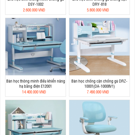
DSY-1002
DRY-818
2.600.000 VNĐ
5.800.000 VNĐ
Bàn học thông minh điều khiển nâng
Bàn học chống cận chống gù DRZ-
hạ bằng điện E12001
10001(DA-10008V1)
14.400.000 VNĐ
7.490.000 VNĐ