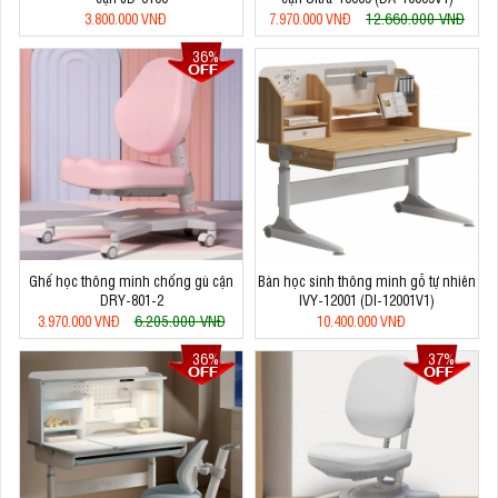
12.660.000 VNĐ
3.800.000 VNĐ
7.970.000 VNĐ
36%
Ghế học thông minh chống gù cận
Bàn học sinh thông minh gỗ tự nhiên
DRY-801-2
IVY-12001 (DI-12001V1)
6.205.000 VNĐ
3.970.000 VNĐ
10.400.000 VNĐ
36%
37%