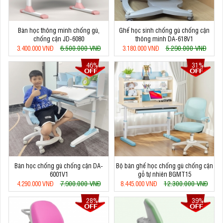
Bàn học thông minh chống gù,
Ghế học sinh chống gù chống cận
chống cận JD-6080
thông minh DA-618V1
6.500.000 VNĐ
5.290.000 VNĐ
3.400.000 VNĐ
3.180.000 VNĐ
46%
31%
Bàn học chống gù chống cận DA-
Bộ bàn ghế học chống gù chống cận
6001V1
gỗ tự nhiên BGMT15
7.900.000 VNĐ
12.300.000 VNĐ
4.290.000 VNĐ
8.445.000 VNĐ
28%
39%