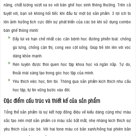
năng, chất lượng vượt xa so với bàn ghế học sinh thông thường. Trên cả
tuyệt vời, bạn sẽ không hối tiếc khi đầu tư một bộ sản phẩm. 3 lợi ích to
lớn ảnh hưởng tích cực đến sự phát triển của các bé khi sử dụng combo
bàn ghế thông minh:
Đẩy lùi và hạn chế nhất các căn bệnh học đường phiền toái: chống
gù lưng, chống cận thị, cong vẹo cột sống. Giúp trẻ lớn lên với vóc
dáng khỏe mạnh.
Rèn luyện được thói quen học tập khoa học và ngăn nắp. Tự do,
thoải mái sáng tạo trong góc học tập của mình.
Yêu thích việc học, tìm tòi. Thông qua sản phẩm kích thích nhu cầu
học tập, tự tin vững bước vào đời.
Đặc điểm cấu trúc và thiết kế của sản phẩm
Tổng thể sản phẩm là sự kết hợp đồng điệu về kiểu dáng cũng như màu
sắc tạo nên một sản phẩm có màu sắc bắt mắt, nhẹ nhàng kích thích sự
yêu thích của các bé. Với hai tone màu cơ bản xanh/hồng hai phiên bản