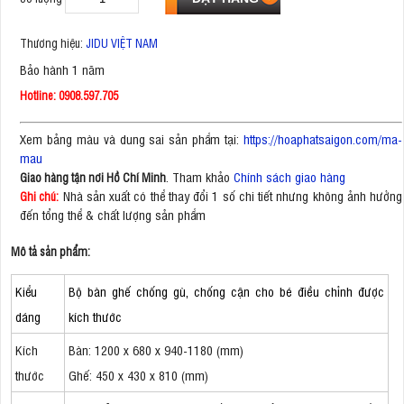
Thương hiệu:
JIDU VIỆT NAM
Bảo hành 1 năm
Hotline: 0908.597.705
Xem bảng màu và dung sai sản phẩm tại:
https://hoaphatsaigon.com/ma-
mau
. Tham khảo
Chính sách giao hàng
Giao hàng tận nơi Hồ Chí Minh
Nhà sản xuất có thể thay đổi 1 số chi tiết nhưng không ảnh hưởng
Ghi chú:
đến tổng thể & chất lượng sản phẩm
Mô tả sản phẩm:
Kiểu
Bộ bàn ghế chống gù, chống cận cho bé điều chỉnh được
dáng
kích thước
Kích
Bàn: 1200 x 680 x 940-1180 (mm)
thước
Ghế: 450 x 430 x 810 (mm)