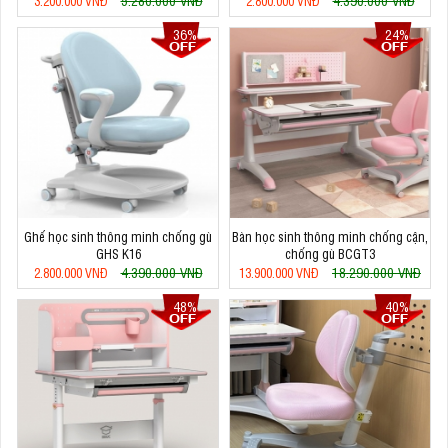
3.200.000 VNĐ
2.800.000 VNĐ
36%
24%
Ghế học sinh thông minh chống gù
Bàn học sinh thông minh chống cận,
GHS K16
chống gù BCGT3
4.390.000 VNĐ
18.290.000 VNĐ
2.800.000 VNĐ
13.900.000 VNĐ
48%
40%