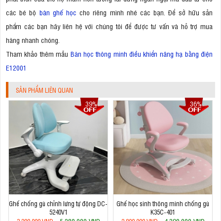
các bé bộ
bàn ghế học
cho riêng mình nhé các bạn. Để sở hữu sản
phẩm các bạn hãy liên hệ với chúng tôi để được tư vấn và hỗ trợ mua
hàng nhanh chóng.
Tham khảo thêm mẫu
Bàn học thông minh điều khiển nâng hạ bằng điện
E12001
SẢN PHẨM LIÊN QUAN
39%
36%
Ghế chống gù chỉnh lưng tự động DC-
Ghế học sinh thông minh chống gù
5240V1
K35C-401
5.280.000 VNĐ
4.390.000 VNĐ