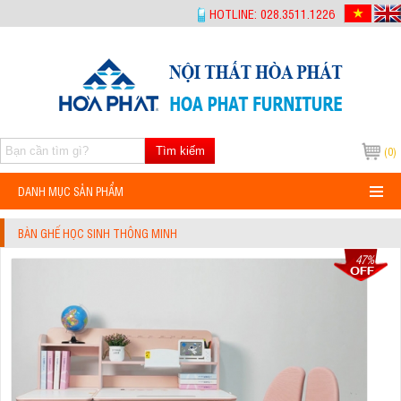
-->
HOTLINE: 028.3511.1226
Tìm kiếm
(0)
DANH MỤC SẢN PHẨM
BÀN GHẾ HỌC SINH THÔNG MINH
47%