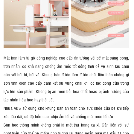
Mặt bàn làm từ gỗ công nghiệp cao cấp ấn tượng với bề mặt sáng bóng,
trơn nhẵn, có khả năng chống ẩm mốc tốt đồng thời dễ vệ sinh lau chùi
các vết bút bi, bút vẽ. Khung bàn được làm được chất liệu thép chống gỉ
sơn tĩnh điện cao cấp cam kết sự vững chãi khi có tác động của trọng
lực lên sản phẩm. Không bị ăn mòn bởi hóa chất hoặc bị ảnh hưởng của
tác nhân hóa học hay thời tiết.
Nhựa ABS sử dụng cho khung bàn an toàn cho sức khỏe của bé khi tiếp
xúc lâu dài, có độ bền cao, chịu ẩm tốt và chống mài mòn tối ưu.
Bàn học thông minh không phải là một thứ hàng xa xỉ. Gắn liền với sự
phát triển của thế hệ mầm non tương lai đừng ngần ngại mà đầu tư cho