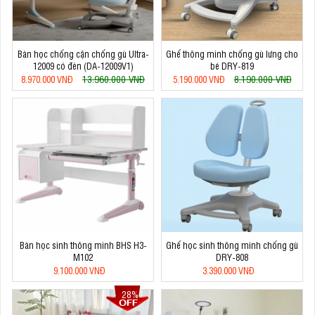
Bàn học chống cận chống gù Ultra-
Ghế thông minh chống gù lưng cho
12009 có đèn (DA-12009V1)
bé DRY-819
13.960.000 VNĐ
8.190.000 VNĐ
8.970.000 VNĐ
5.190.000 VNĐ
Bàn học sinh thông minh BHS H3-
Ghế học sinh thông minh chống gù
M102
DRY-808
9.100.000 VNĐ
3.390.000 VNĐ
28%