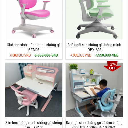
Ghế học sinh thông minh chống gù
Ghế ngôi sao chống gù thông minh
GTM07
DRY-A06
5.530.000 VNĐ
7.990.000 VNĐ
4.000.000 VNĐ
4.900.000 VNĐ
37%
Bàn học thông minh chống gù chống
Bàn học sinh chống gù có đèn chống
cận JD-6100
cận Ultra-10009 (DA-10009V1)