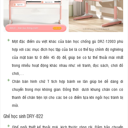
Một đặc điểm ưu việt khác của bàn học chống gù DRZ-12003 phù
hợp với các mục đích học tập của bé là có thể tùy chỉnh độ nghiêng
của mặt bàn từ 0 đến 45 độ để, giúp bé có tư thế thoải mái nhất
trong nhiều hoạt động khác nhau như: vẽ tranh, đọc sách, chơi đồ
chơi,…
Chân bàn hình chữ T tích hợp bánh xe lăn giúp bé dễ dàng di
chuyển trong mọi không gian. Đồng thời dưới khung chân còn có
thanh để chân tiện lợi cho các bé có điểm tựa khi ngồi học tránh bị
mỏi.
Ghế học sinh DRY-822
Ghế ngồi thiết kế thoải mái, kích thước rộng rãi. Đảm bảo chuyển