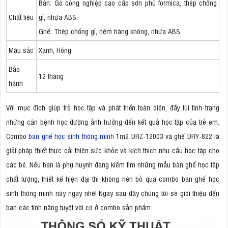
Bàn: Gỗ công nghiệp cao cấp sơn phủ formica, thép chống
Chất liệu
gỉ, nhựa ABS.
Ghế: Thép chống gỉ, nệm hàng không, nhựa ABS.
Màu sắc
Xanh, Hồng
Bảo
12 tháng
hành
Với mục đích giúp trẻ học tập và phát triển toàn diện, đẩy lùi tình trạng
những căn bệnh học đường ảnh hưởng đến kết quả học tập của trẻ em.
Combo
bàn ghế học sinh thông minh
1m2 DRZ-12003 và ghế DRY-822 là
giải pháp thiết thực cải thiện sức khỏe và kích thích nhu cầu học tập cho
các bé. Nếu bạn là phụ huynh đang kiếm tìm những mẫu bàn ghế học tập
chất lượng, thiết kế hiện đại thì không nên bỏ qua combo bàn ghế học
sinh thông minh này ngay nhé! Ngay sau đây chúng tôi sẽ giới thiệu đến
bạn các tính năng tuyệt vời có ở combo sản phẩm.