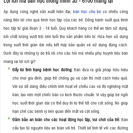
Lợi ích mà bàn học thông minh JD - 6100 mang lại
Áp dụng công nghệ sản xuất hiện đại,
bàn học cho bé
có nhiều công
năng tiện lợi cho quá trình học tập của các bé. Đồng hành suốt quá trình
học tập từ giai đoạn 3 - 18 tuổi. Quý khách hàng có thể an tâm sử dụng,
bởi chất lượng vượt trội nên tuổi thọ sản phẩm bền bỉ. Hứa hẹn sử dụng
trong suốt thời gian dài nếu kết hợp bảo quản và sử dụng đúng cách.
Dưới đây là những lý do trả lời cho câu hỏi mà nhiều phụ huynh liệu bàn
mang lại lợi ích gì?
Đẩy lùi tình trạng bệnh học đường:
Bàn đưa ra giải pháp hữu hiệu
cho mọi gia đình, giúp trẻ chống gù và cận thị một cách hiệu quả.
Với sự dễ dàng điều chỉnh linh hoạt về chiều cao và độ nghiêng mặt
bàn, tạo nên một chiếc bàn có kích thước chuẩn. Vì vậy giúp bé ngồi
học suốt thời gian dài có thể duy trì tư thế tốt cho cột sống. Nó giúp
hạn chế các bệnh lý liên quan đến mắt và cột sống.
Đảm bảo an toàn cho các hoạt động học tập, vui chơi của trẻ:
Bàn
cấu tạo từ nguyên liệu an toàn với trẻ. Thiết kế tinh tế với các đường