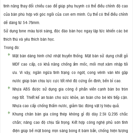
tính năng thay đổi chiều cao để giúp phụ huynh có thể điều chỉnh độ cao
của bàn phù hợp với góc ngồi của con em mình. Cụ thể có thể điều chỉnh
dễ dàng từ 54-76mm.
Sử dụng tone màu tươi sáng, độc đáo bàn học ngay lập tức khiến các bé
thích thú và yêu thích bàn học.
Trong đó:
Mặt bàn dáng hình chữ nhật truyền thống. Mặt bàn sử dụng chất gỗ
MDF cao cấp, có khả năng chống ẩm mốc, mối mọt xâm nhập tối
ưu. Vì vậy, ngăn ngừa tình trạng co ngót, cong vênh ván khi gặp
nước giúp bàn chịu lực cực tốt nhờ độ cứng ổn định, bền bỉ cao.
Nhựa ABS được sử dụng gia công ở phần viền cạnh bàn bo tròn
nẹp tốt. Thiết kế an toàn cho sức khỏe, an toàn cho bé khi tiếp cận.
Nhựa cao cấp chống thấm nước, giảm tác động vật lý hiệu quả.
Khung chân bàn gia công thép không gỉ độ dày 2.5li Q.295 chắc
chắn; nâng cao độ chịu tải trọng. Kết hợp công nghệ phủ sơn tĩnh
điện giúp bề mặt bóng mịn sáng bóng ít bám bẩn, chống hiện tượng