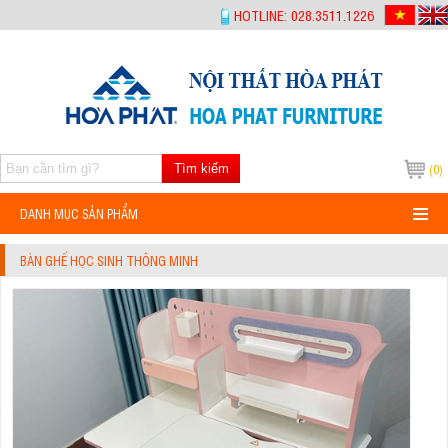
-->
HOTLINE: 028.3511.1226
Tìm kiếm
(0)
DANH MỤC SẢN PHẨM
BÀN GHẾ HỌC SINH THÔNG MINH