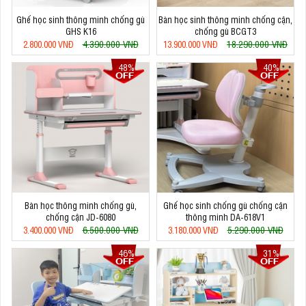
Ghế học sinh thông minh chống gù
Bàn học sinh thông minh chống cận,
GHS K16
chống gù BCGT3
4.390.000 VNĐ
18.290.000 VNĐ
2.800.000 VNĐ
13.900.000 VNĐ
48%
40%
Bàn học thông minh chống gù,
Ghế học sinh chống gù chống cận
chống cận JD-6080
thông minh DA-618V1
6.500.000 VNĐ
5.290.000 VNĐ
3.400.000 VNĐ
3.180.000 VNĐ
46%
31%