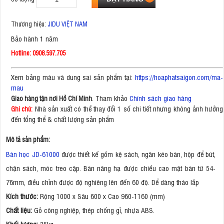
Thương hiệu:
JIDU VIỆT NAM
Bảo hành 1 năm
Hotline: 0908.597.705
Xem bảng màu và dung sai sản phẩm tại:
https://hoaphatsaigon.com/ma-
mau
. Tham khảo
Chính sách giao hàng
Giao hàng tận nơi Hồ Chí Minh
Nhà sản xuất có thể thay đổi 1 số chi tiết nhưng không ảnh hưởng
Ghi chú:
đến tổng thể & chất lượng sản phẩm
Mô tả sản phẩm:
Bàn học JD-61000
được thiết kế gồm kệ sách, ngăn kéo bàn, hộp để bút,
chặn sách, móc treo cặp. Bàn nâng hạ được chiều cao mặt bàn từ 54-
76mm, điều chỉnh được độ nghiêng lên đến 60 độ. Dể dàng tháo lắp
Kích thước:
Rộng 1000 x Sâu 600 x Cao 960-1160 (mm)
Chất liệu:
Gỗ công nghiệp, thép chống gỉ, nhựa ABS.
Khối lượng:
35kg