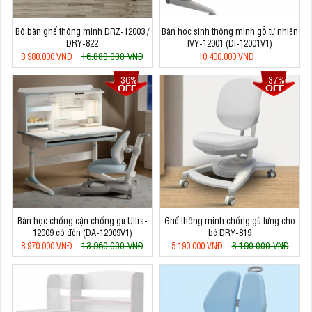
Bộ bàn ghế thông minh DRZ-12003 /
Bàn học sinh thông minh gỗ tự nhiên
DRY-822
IVY-12001 (DI-12001V1)
16.880.000 VNĐ
8.980.000 VNĐ
10.400.000 VNĐ
36%
37%
Bàn học chống cận chống gù Ultra-
Ghế thông minh chống gù lưng cho
12009 có đèn (DA-12009V1)
bé DRY-819
13.960.000 VNĐ
8.190.000 VNĐ
8.970.000 VNĐ
5.190.000 VNĐ