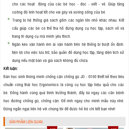
cho các hoạt động của các bé học - đọc - viết - vẽ. Giúp tăng
cường độ linh hoạt tốt cho vai gáy và xương sống của bé.
Trang bị hệ thống giá sách gồm các ngăn lớn nhỏ khác nhau. Kết
cấu giúp các bé có thể tha hồ đựng dụng cụ học tập, sách vở và
trang trí dụng cụ mà mình yêu thích.
Ngăn kéo vận hành êm ái vận hành trên hệ thống bi trượt ổn định.
tiện lợi cho việc lưu trữ, bảo quản đồ dùng học tập, tăng diện tích sử
dụng nếu mặt bàn và giá sách không đủ chứa.
Kết luận:
Bàn học sinh thông minh chống cận chống gù JD - 6100 thiết kế theo tiêu
chuẩn công thái học Ergonomics là công cụ học tập hiệu quả cho các
bé. Đồng hành cùng quá trình trưởng thành, đẩy lùi ngay các căn bệnh
học đường chống gù, chống cận. Để rinh ngay cho mình mẫu này nhé.
Đừng ngần ngại liên hệ với chúng tôi để được hỗ trợ chi tiết bạn nhé!
SẢN PHẨM LIÊN QUAN