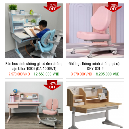
37%
36%
Bàn học sinh chống gù có đèn chống
Ghế học thông minh chống gù cận
cận Ultra-10009 (DA-10009V1)
DRY-801-2
12.660.000 VNĐ
6.205.000 VNĐ
7.970.000 VNĐ
3.970.000 VNĐ
47%