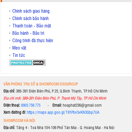
Chính sách giao hàng
Chính sách bảo hành
Thanh toán - Bảo mật
Bảo hành - Bảo trì
Công trình đã thực hiện
Mẹo vặt
Tin tức
VĂN PHÒNG TRỤ SỞ & SHOWROOM DSGGROUP
Địa chỉ:
389-391 Điện Biên Phủ, P.25, Q.Bình Thạnh, TP.Hồ Chí Minh
Địa chỉ mới: 389-391 Điện Biên Phủ, P. Thạnh Mỹ Tây, TP.Hồ Chí Minh
Điện thoại:
0903.758.775
-
Email:
hoaphat236@gmail.com
Xem đường đi:
https://maps.app.goo.gl/T81Pbv5vKN3Qbp7UA
SHOWROOM HÀ NỘI
Địa chỉ:
Tầng 4 - Toà Nhà 104-106 Phố Tân Mai - Q. Hoàng Mai - Hà Nội