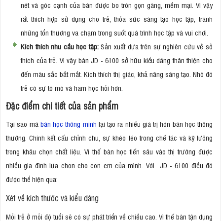
nét và góc cạnh của bàn được bo tròn gọn gàng, mềm mại. Vì vậy
rất thích hợp sử dụng cho trẻ, thỏa sức sáng tạo học tập, tránh
những tổn thương va chạm trong suốt quá trình học tập và vui chơi.
Kích thích nhu cầu học tập:
Sản xuất dựa trên sự nghiên cứu về sở
thích của trẻ. Vì vậy bàn JD - 6100 sở hữu kiểu dáng thân thiện cho
đến màu sắc bắt mắt. Kích thích thị giác, khả năng sáng tạo. Nhờ đó
trẻ có sự tò mò và ham học hỏi hơn.
Đặc điểm chi tiết của sản phẩm
Tại sao mà
bàn học thông minh
lại tạo ra nhiều giá trị hơn bàn học thông
thường. Chính kết cấu chỉnh chu, sự khéo léo trong chế tác và kỹ lưỡng
trong khâu chọn chất liệu. Vì thế bàn học tiến sâu vào thị trường được
nhiều gia đình lựa chọn cho con em của mình. Với JD - 6100 điều đó
được thể hiện qua:
Xét về kích thước và kiểu dáng
Mỗi trẻ ở mỗi độ tuổi sẽ có sự phát triển về chiều cao. Vì thế bàn tận dụng