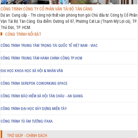
CÔNG TRÌNH CÔNG TY CỔ PHẦN VẬN TẢI BỘ TÂN CẢNG
Dự án: Cung cấp - Thi công nội thất văn phòng trọn gói Chủ đầu tư: Công ty Cổ Phần
Vận Tải Bộ Tân Cảng Địa điểm: Đường số 67, Phường Cát Lái (Thạnh Mỹ Lợi cũ), TP.
Thủ Đức, TP. HCM
CÔNG TRÌNH NỔI BẬT
CÔNG TRÌNH TRUNG TÂM TRỌNG TÀI QUỐC TẾ VIỆT NAM - VIAC
CÔNG TRÌNH TRUNG TÂM HÀNH CHÍNH CÔNG TP.HCM
ĐẠI HỌC KHOA HỌC XÃ HỘI & NHÂN VĂN
CÔNG TRÌNH SEREPOK COWORKING SPACE
CÔNG TRÌNH BẢO HIỂM XÃ HỘI TÂN CHÂU - AN GIANG
CÔNG TRÌNH ĐẠI HỌC XÂY DỰNG MIỀN TÂY
CÔNG TRÌNH TỦ ÂM TƯỜNG ITAXA
TRỢ GIÚP - CHÍNH SÁCH