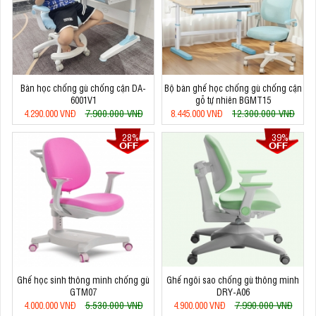
Bàn học chống gù chống cận DA-
Bộ bàn ghế học chống gù chống cận
6001V1
gỗ tự nhiên BGMT15
7.900.000 VNĐ
12.300.000 VNĐ
4.290.000 VNĐ
8.445.000 VNĐ
28%
39%
Ghế học sinh thông minh chống gù
Ghế ngôi sao chống gù thông minh
GTM07
DRY-A06
5.530.000 VNĐ
7.990.000 VNĐ
4.000.000 VNĐ
4.900.000 VNĐ