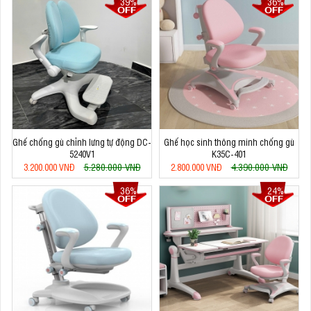
39%
36%
Ghế chống gù chỉnh lưng tự động DC-
Ghế học sinh thông minh chống gù
5240V1
K35C-401
5.280.000 VNĐ
4.390.000 VNĐ
3.200.000 VNĐ
2.800.000 VNĐ
36%
24%