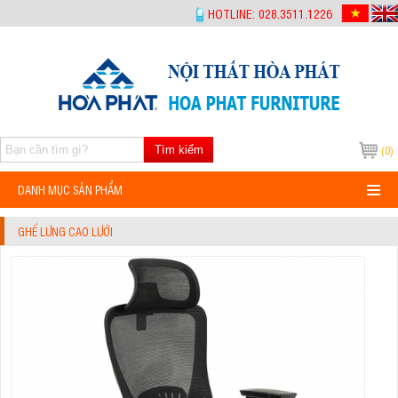
-->
HOTLINE: 028.3511.1226
Tìm kiếm
(0)
DANH MỤC SẢN PHẨM
GHẾ LƯNG CAO LƯỚI