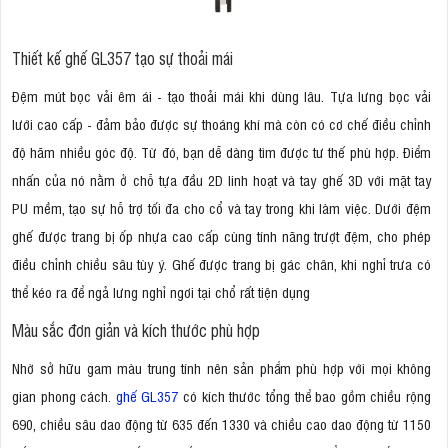
Thiết kế ghế GL357 tạo sự thoải mái
Đệm mút bọc vải êm ái - tạo thoải mái khi dùng lâu. Tựa lưng bọc vải
lưới cao cấp - đảm bảo được sự thoáng khí mà còn có cơ chế điều chỉnh
độ hãm nhiều góc độ. Từ đó, bạn dễ dàng tìm được tư thế phù hợp. Điểm
nhấn của nó nằm ở chỗ tựa đầu 2D linh hoạt và tay ghế 3D với mặt tay
PU mềm, tạo sự hỗ trợ tối đa cho cổ và tay trong khi làm việc. Dưới đệm
ghế được trang bị ốp nhựa cao cấp cùng tính năng trượt đệm, cho phép
điều chỉnh chiều sâu tùy ý. Ghế được trang bị gác chân, khi nghỉ trưa có
thể kéo ra để ngả lưng nghỉ ngơi tại chổ rất tiện dụng
Màu sắc đơn giản và kích thước phù hợp
Nhờ sở hữu gam màu trung tính nên sản phẩm phù hợp với mọi không
gian phong cách.
ghế GL357
có kích thước tổng thể bao gồm chiều rộng
690, chiều sâu dao động từ 635 đến 1330 và chiều cao dao động từ 1150