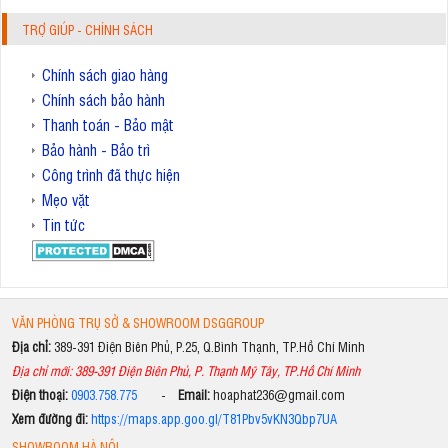
TRỢ GIÚP - CHÍNH SÁCH
Chính sách giao hàng
Chính sách bảo hành
Thanh toán - Bảo mật
Bảo hành - Bảo trì
Công trình đã thực hiện
Mẹo vặt
Tin tức
VĂN PHÒNG TRỤ SỞ & SHOWROOM DSGGROUP
Địa chỉ:
389-391 Điện Biên Phủ, P.25, Q.Bình Thạnh, TP.Hồ Chí Minh
Địa chỉ mới: 389-391 Điện Biên Phủ, P. Thạnh Mỹ Tây, TP.Hồ Chí Minh
Điện thoại:
0903.758.775
-
Email:
hoaphat236@gmail.com
Xem đường đi:
https://maps.app.goo.gl/T81Pbv5vKN3Qbp7UA
SHOWROOM HÀ NỘI