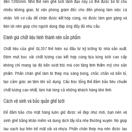
đến 1265mm. Nhờ thế nên ghế lưới lãnh đạo này có thể được bố trí cho
nhiều không gian, từ văn phòng giám đốc cho đến phòng làm việc cá
nhân. Với cơ cấu để chân được kết hợp cùng, nó được làm gọn gàng và
tiện lợi nên giúp cho người dùng đáp ứng đầy đủ nhu cầu.
Đánh giá chất liệu hình thành nên sản phẩm
Chất liệu của ghế GL357 thể hiện sự đầu tư kỹ lưỡng từ nhà sản xuất.
Đệm mút bọc vải chất lượng cao kết hợp cùng tựa lưng lưới cao cấp
không chỉ mang lại độ bền vượt trội mà còn tăng tính thẩm mỹ cho sản
phẩm. Phần chân ghế làm từ thép mạ sáng bóng, chắc chắn và bền bỉ,
tạo cảm giác an tâm khi sử dụng. Cấu trúc tổng thể đảm bảo tiêu chuẩn
chất lượng cao nhất, làm hài lòng cả những khách hàng khó tính
Cách vệ sinh và bảo quản ghế lưới
Để đảm bảo cho mặt hàng luôn giữ được vẻ đẹp như mới, bạn nên vệ
sinh ghế bằng khăn mềm và dung dịch tẩy rửa nhẹ thường xuyên. Nó giúp
lau sạch bụi trên bề mặt vải và nhựa. Phần chân thép mạ nên được lau