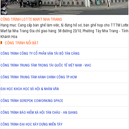
CÔNG TRÌNH LOTTE MART NHA TRANG
Hạng mục: Cung cấp bàn ghế làm việc, tủ đựng hồ sơ, bàn ghế họp cho TTTM Lotte
Mart tại Nha Trang Địa chỉ giao hàng: 58 đường 23/10, Phường Tây Nha Trang - Tỉnh
Khánh Hòa
CÔNG TRÌNH NỔI BẬT
CÔNG TRÌNH CÔNG TY CỔ PHẦN VẬN TẢI BỘ TÂN CẢNG
CÔNG TRÌNH TRUNG TÂM TRỌNG TÀI QUỐC TẾ VIỆT NAM - VIAC
CÔNG TRÌNH TRUNG TÂM HÀNH CHÍNH CÔNG TP.HCM
ĐẠI HỌC KHOA HỌC XÃ HỘI & NHÂN VĂN
CÔNG TRÌNH SEREPOK COWORKING SPACE
CÔNG TRÌNH BẢO HIỂM XÃ HỘI TÂN CHÂU - AN GIANG
CÔNG TRÌNH ĐẠI HỌC XÂY DỰNG MIỀN TÂY