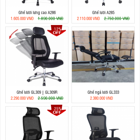
Ghế lưới lưng cao A286
Ghế lưới A285
1.890.000 VNĐ
2.750.000 VNĐ
1.605.000 VNĐ
2.110.000 VNĐ
12%
Ghế lưới GL309 | GL309R
Ghế ngả lưới GL333
2.590.000 VNĐ
2.290.000 VNĐ
2.380.000 VNĐ
25%