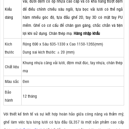
vải, dưới đệm có ốp nhựa cao cấp và có khả năng trượt đệm
Kiểu
để điều chỉnh chiều sâu ngồi, tựa bọc vải lưới có thể ngả
dáng
hãm nhiều góc độ, tựa đầu ghế 2D, tay 3D có mặt tay PU
mềm. Ghế có cơ cấu để chân gọn gàng, chắc chắn và tiện
lợi khi sử dụng. Chân thép mạ.
Hàng nhập khẩu
Kích
Rộng 690 x Sâu 635-1330 x Cao 1150-1265(mm)
thước
Dung sai kích thước: ± 20 (mm)
Khung nhựa căng vải lưới, đệm mút đúc, tay nhựa, chân thép
Chất liệu
mạ
Màu sắc
Đen
Bảo
12 tháng
hành
Với thiết kế tinh tế và sự kết hợp hoàn hảo giữa công năng và thẩm mỹ,
ghế làm việc tựa lưng lưới có tựa đầu GL357 là một sản phẩm cao cấp