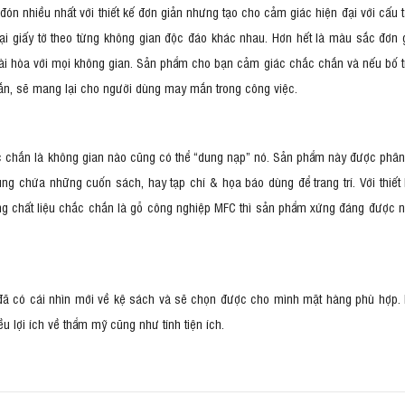
n nhiều nhất với thiết kế đơn giản nhưng tạo cho cảm giác hiện đại với cấu 
ại giấy tờ theo từng không gian độc đáo khác nhau. Hơn hết là màu sắc đơn g
 hài hòa với mọi không gian. Sản phẩm cho bạn cảm giác chắc chắn và nếu bố t
ắn, sẽ mang lại cho người dùng may mắn trong công việc.
ắc chắn là không gian nào cũng có thể “dung nạp” nó. Sản phẩm này được phân
g chứa những cuốn sách, hay tạp chí & họa báo dùng để trang trí. Với thiết
ng chất liệu chắc chắn là gỗ công nghiệp MFC thì sản phẩm xứng đáng được n
ng đã có cái nhìn mới về kệ sách và sẽ chọn được cho mình mặt hàng phù hợp.
u lợi ích về thẩm mỹ cũng như tính tiện ích.