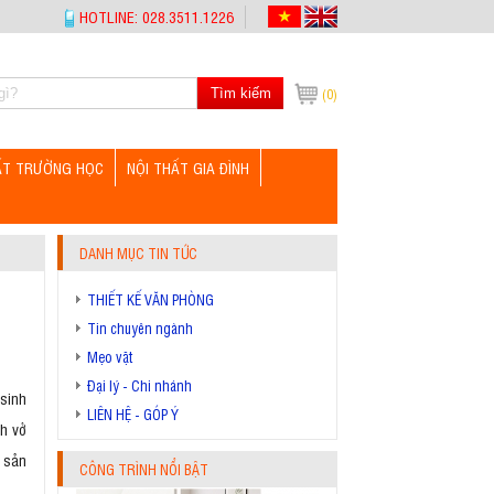
HOTLINE: 028.3511.1226
Tìm kiếm
(0)
ẤT TRƯỜNG HỌC
NỘI THẤT GIA ĐÌNH
DANH MỤC TIN TỨC
THIẾT KẾ VĂN PHÒNG
Tin chuyên ngành
Mẹo vặt
Đại lý - Chi nhánh
 sinh
LIÊN HỆ - GÓP Ý
ch vở
g sản
CÔNG TRÌNH NỔI BẬT