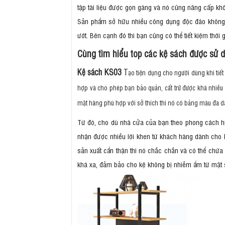
tập tài liệu được gọn gàng và nó cũng nâng cấp kh
Sản phẩm sở hữu nhiều công dụng độc đáo không t
ướt. Bên cạnh đó thì bạn cũng có thể tiết kiệm thời 
Cùng tìm hiểu top các kệ sách được sử 
Kệ sách KS03
T
ạo tiện dụng cho người dùng khi tiế
hợp và cho phép bạn bảo quản, cất trữ được khá nhiều
mặt hàng phù hợp với sở thích thì nó có bảng màu đa 
Từ đó, cho dù nhà cửa của bạn theo phong cách hi
nhận được nhiều lời khen từ khách hàng dành cho K
sản xuất cẩn thận thì nó chắc chắn và có thể chứa
khá xa, đảm bảo cho kệ không bị nhiễm ẩm từ mặt 