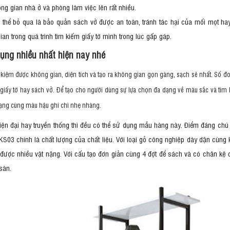
ông gian nhà ở và phòng làm việc lên rất nhiều.
hể bỏ qua là bảo quản sách vở được an toàn, tránh tác hại của mối mọt ha
gian trong quá trình tìm kiếm giấy tờ mình trong lúc gấp gáp.
dụng nhiều nhất hiện nay nhé
t kiệm được không gian, diện tích và tạo ra không gian gọn gàng, sạch sẽ nhất. Số đ
 giấy tờ hay sách vở. Để tạo cho người dùng sự lựa chọn đa dạng về màu sắc và tìm
dạng cùng màu hậu ghi chì nhẹ nhàng.
ện đại hay truyền thống thì đều có thể sử dụng mẫu hàng này. Điểm đáng chú 
S03 chính là chất lượng của chất liệu. Với loại gỗ công nghiệp dày dặn cùng
 được nhiều vật nặng. Với cấu tạo đơn giản cùng 4 đợt để sách và có chân kệ
sàn.