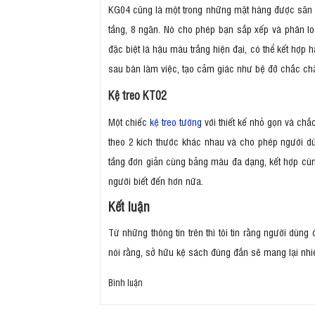
KG04 cũng là một trong những mặt hàng được săn đó
tầng, 8 ngăn. Nó cho phép bạn sắp xếp và phân lo
đặc biệt là hậu màu trắng hiện đại, có thể kết hợp
sau bàn làm việc, tạo cảm giác như bệ đỡ chắc ch
Kệ treo KT02
Một chiếc
kệ treo tường
với thiết kế nhỏ gọn và ch
theo 2 kích thước khác nhau và cho phép người dùn
tầng đơn giản cùng bảng màu đa dạng, kết hợp cù
người biết đến hơn nữa.
Kết luận
Từ những thông tin trên thì tôi tin rằng người dù
nói rằng, sở hữu kệ sách đúng đắn sẽ mang lại nhiề
Bình luận