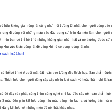
, sở hữu không gian rộng rãi cũng như môi trường tốt nhất cho người dùng bảo
n nhưng đi cùng với những màu sắc đặc trưng sự hiện đại nên làm cho người 
ớn nên bạn có thể bố trí ở những không gian nhỏ nhất và nó thường được sử 
ững khu vực khác cũng rất dễ dàng khi nó có trọng lượng rất nhẹ.
e-sach-ks05.html
n có thể bố trí nó ở dưới mặt đất hoặc treo tường đều thích hợp. Sản phẩm đượ
au. Thích hợp cho người dùng sắp xếp nhiều loại sách vở hoặc thậm chí là tran
ó độ dày vừa phải, cộng thêm công nghệ chế tạo đặc sắc nên sản phẩm luôn
m 3 màu đơn giản kết hợp cùng hậu màu trắng nên tạo ra sự tương thích và 
dễ dàng kết hợp với những món đồ nội thất khác nhau.