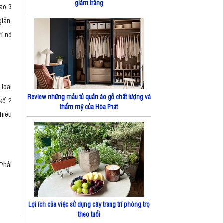
giấm trắng
tạo 3
iản,
rí nó
 loại
Review những mẫu tủ quần áo gỗ chất lượng và
 kế 2
thẩm mỹ của Hòa Phát
hiều
 Phải
Lợi ích của việc sử dụng cây trang trí phòng trọ
theo tuổi