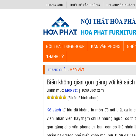
-->
TRANG CHỦ
THIẾT KẾ VĂN PHÒNG
TIN CHUYÊN NGÀNH
NỘI THẤT DSGGROUP
BÀN VĂN PHÒNG
GHẾ 
THANH LÝ
MẸO VẶT
TRANG CHỦ
›
Biến không gian gọn gàng với kệ sách
Danh mục:
Mẹo vặt
| 1098 Lượt xem
(5 trên 2 bình chọn)
Kệ sách
từ lâu đã không là món đồ nội thất xa lạ 
viên, nhân viên hay thậm chí là những người có tr
gọn gàng cho văn phòng thì bạn còn có thể nhận th
phẩm này được phổ biến khắp mọi nơi. Dưới đây sẽ 