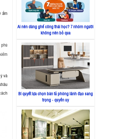
y ẩm
Ai nên dùng ghế công thái học? 7 nhóm người
không nên bỏ qua
o phù
 kiếm
ý và
 khâu
 cách
Bí quyết lựa chọn bàn tủ phòng lãnh đạo sang
trọng - quyền uy