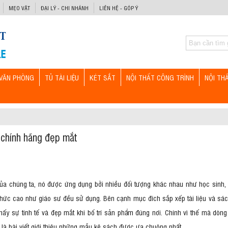
MẸO VẶT
ĐẠI LÝ - CHI NHÁNH
LIÊN HỆ - GÓP Ý
VĂN PHÒNG
TỦ TÀI LIỆU
KÉT SẮT
NỘI THẤT CÔNG TRÌNH
NỘI TH
 chính hãng đẹp mắt
của chúng ta, nó được ứng dụng bởi nhiều đối tượng khác nhau như học sinh,
i thức cao như giáo sư đều sử dụng. Bên cạnh mục đích sắp xếp tài liệu và sá
ấy sự tinh tế và đẹp mắt khi bố trí sản phẩm đúng nơi. Chính vì thế mà dòn
là bài viết giới thiệu những mẫu kệ sách được ưa chuộng nhất.