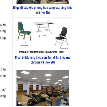
Bí quyết sắp xếp phòng học sáng tạo, tăng hiệu
quả học tập
 quản
dùng
dụng
Phân biệt khung thép sơn tĩnh điện, thép mạ
chrome và inox 201
c cấu
g trí
 giữ
mang