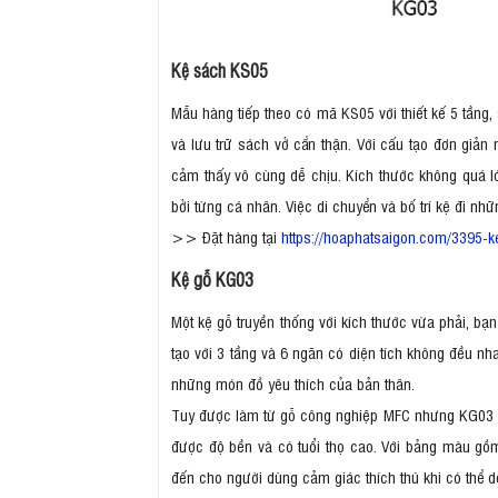
Kệ sách KS05
Mẫu hàng tiếp theo có mã KS05 với thiết kế 5 tầng
và lưu trữ sách vở cẩn thận. Với cấu tạo đơn giả
cảm thấy vô cùng dễ chịu. Kích thước không quá l
bởi từng cá nhân. Việc di chuyển và bố trí kệ đi nh
>> Đặt hàng tại
https://hoaphatsaigon.com/3395-k
Kệ gỗ KG03
Một kệ gỗ truyền thống với kích thước vừa phải, bạ
tạo với 3 tầng và 6 ngăn có diện tích không đều nh
những món đồ yêu thích của bản thân.
Tuy được làm từ gỗ công nghiệp MFC nhưng KG03 c
được độ bền và có tuổi thọ cao. Với bảng màu gồ
đến cho người dùng cảm giác thích thú khi có thể 