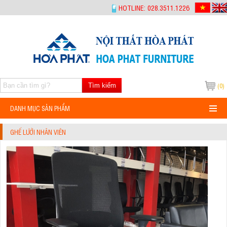
-->
HOTLINE: 028.3511.1226
Tìm kiếm
(0)
DANH MỤC SẢN PHẨM
GHẾ LƯỚI NHÂN VIÊN