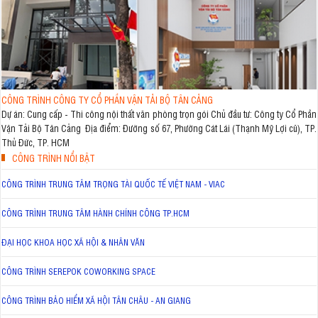
CÔNG TRÌNH CÔNG TY CỔ PHẦN VẬN TẢI BỘ TÂN CẢNG
Dự án: Cung cấp - Thi công nội thất văn phòng trọn gói Chủ đầu tư: Công ty Cổ Phần
Vận Tải Bộ Tân Cảng Địa điểm: Đường số 67, Phường Cát Lái (Thạnh Mỹ Lợi cũ), TP.
Thủ Đức, TP. HCM
CÔNG TRÌNH NỔI BẬT
CÔNG TRÌNH TRUNG TÂM TRỌNG TÀI QUỐC TẾ VIỆT NAM - VIAC
CÔNG TRÌNH TRUNG TÂM HÀNH CHÍNH CÔNG TP.HCM
ĐẠI HỌC KHOA HỌC XÃ HỘI & NHÂN VĂN
CÔNG TRÌNH SEREPOK COWORKING SPACE
CÔNG TRÌNH BẢO HIỂM XÃ HỘI TÂN CHÂU - AN GIANG