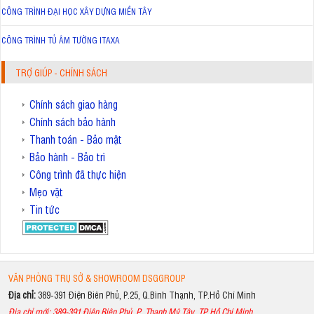
CÔNG TRÌNH ĐẠI HỌC XÂY DỰNG MIỀN TÂY
CÔNG TRÌNH TỦ ÂM TƯỜNG ITAXA
TRỢ GIÚP - CHÍNH SÁCH
Chính sách giao hàng
Chính sách bảo hành
Thanh toán - Bảo mật
Bảo hành - Bảo trì
Công trình đã thực hiện
Mẹo vặt
Tin tức
VĂN PHÒNG TRỤ SỞ & SHOWROOM DSGGROUP
Địa chỉ:
389-391 Điện Biên Phủ, P.25, Q.Bình Thạnh, TP.Hồ Chí Minh
Địa chỉ mới: 389-391 Điện Biên Phủ, P. Thạnh Mỹ Tây, TP.Hồ Chí Minh