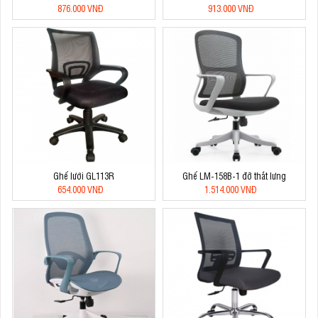
876.000 VNĐ
913.000 VNĐ
Ghế lưới GL113R
Ghế LM-158B-1 đỡ thắt lưng
654.000 VNĐ
1.514.000 VNĐ