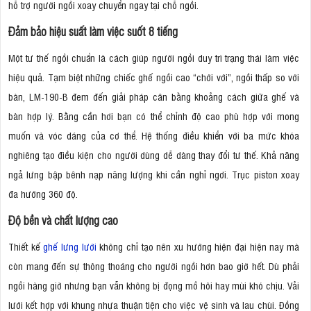
hỗ trợ người ngồi xoay chuyển ngay tại chỗ ngồi.
Đảm bảo hiệu suất làm việc suốt 8 tiếng
Một tư thế ngồi chuẩn là cách giúp người ngồi duy trì trạng thái làm việc
hiệu quả. Tạm biệt những chiếc ghế ngồi cao “chới với”, ngồi thấp so với
bàn, LM-190-B đem đến giải pháp cân bằng khoảng cách giữa ghế và
bàn hợp lý. Bằng cần hơi bạn có thể chỉnh độ cao phù hợp với mong
muốn và vóc dáng của cơ thể. Hệ thống điều khiển với ba mức khóa
nghiêng tạo điều kiện cho người dùng dễ dàng thay đổi tư thế. Khả năng
ngả lưng bập bênh nạp năng lượng khi cần nghỉ ngơi. Trục piston xoay
đa hướng 360 độ.
Độ bền và chất lượng cao
Thiết kế
ghế lưng lưới
không chỉ tạo nên xu hướng hiện đại hiện nay mà
còn mang đến sự thông thoáng cho người ngồi hơn bao giờ hết. Dù phải
ngồi hàng giờ nhưng bạn vẫn không bị đọng mồ hôi hay mùi khó chịu. Vải
lưới kết hợp với khung nhựa thuận tiện cho việc vệ sinh và lau chùi. Đồng