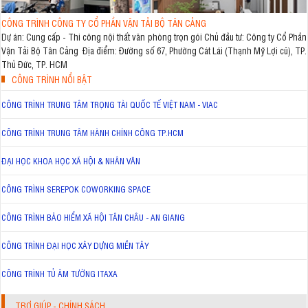
CÔNG TRÌNH CÔNG TY CỔ PHẦN VẬN TẢI BỘ TÂN CẢNG
Dự án: Cung cấp - Thi công nội thất văn phòng trọn gói Chủ đầu tư: Công ty Cổ Phần
Vận Tải Bộ Tân Cảng Địa điểm: Đường số 67, Phường Cát Lái (Thạnh Mỹ Lợi cũ), TP.
Thủ Đức, TP. HCM
CÔNG TRÌNH NỔI BẬT
CÔNG TRÌNH TRUNG TÂM TRỌNG TÀI QUỐC TẾ VIỆT NAM - VIAC
CÔNG TRÌNH TRUNG TÂM HÀNH CHÍNH CÔNG TP.HCM
ĐẠI HỌC KHOA HỌC XÃ HỘI & NHÂN VĂN
CÔNG TRÌNH SEREPOK COWORKING SPACE
CÔNG TRÌNH BẢO HIỂM XÃ HỘI TÂN CHÂU - AN GIANG
CÔNG TRÌNH ĐẠI HỌC XÂY DỰNG MIỀN TÂY
CÔNG TRÌNH TỦ ÂM TƯỜNG ITAXA
TRỢ GIÚP - CHÍNH SÁCH