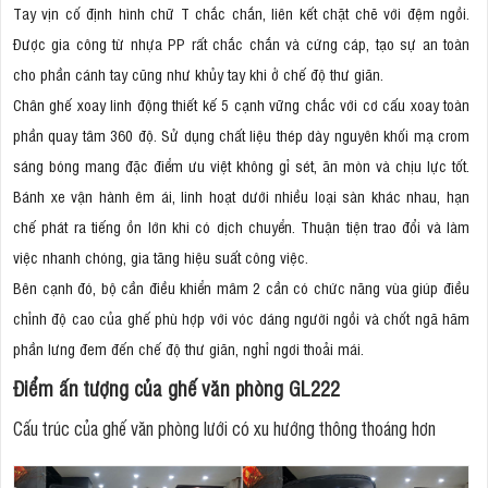
Tay vịn cố định hình chữ T chắc chắn, liên kết chặt chẽ với đệm ngồi.
Được gia công từ nhựa PP rất chắc chắn và cứng cáp, tạo sự an toàn
cho phần cánh tay cũng như khủy tay khi ở chế độ thư giãn.
Chân ghế xoay linh động thiết kế 5 cạnh vững chắc với cơ cấu xoay toàn
phần quay tâm 360 độ. Sử dụng chất liệu thép dày nguyên khối mạ crom
sáng bóng mang đặc điểm ưu việt không gỉ sét, ăn mòn và chịu lực tốt.
Bánh xe vận hành êm ái, linh hoạt dưới nhiều loại sàn khác nhau, hạn
chế phát ra tiếng ồn lớn khi có dịch chuyển. Thuận tiện trao đổi và làm
việc nhanh chóng, gia tăng hiệu suất công việc.
Bên cạnh đó, bộ cần điều khiển mâm 2 cần có chức năng vùa giúp điều
chỉnh độ cao của ghế phù hợp với vóc dáng người ngồi và chốt ngã hãm
phần lưng đem đến chế độ thư giãn, nghỉ ngơi thoải mái.
Điểm ấn tượng của ghế văn phòng GL222
Cấu trúc của ghế văn phòng lưới có xu hướng thông thoáng hơn