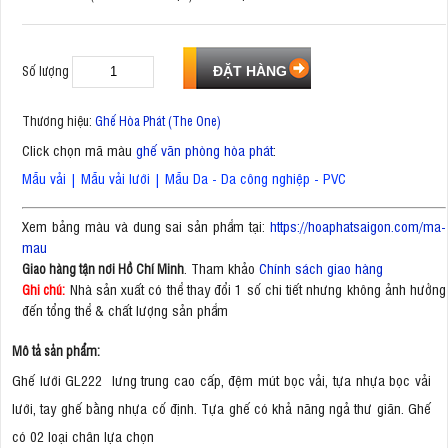
Số lượng
Thương hiệu:
Ghế Hòa Phát (The One)
Click chọn mã màu
ghế văn phòng hòa phát
:
Mẫu vải
|
Mẫu vải lưới
|
Mẫu Da - Da công nghiệp - PVC
Xem bảng màu và dung sai sản phẩm tại:
https://hoaphatsaigon.com/ma-
mau
. Tham khảo
Chính sách giao hàng
Giao hàng tận nơi Hồ Chí Minh
Nhà sản xuất có thể thay đổi 1 số chi tiết nhưng không ảnh hưởng
Ghi chú:
đến tổng thể & chất lượng sản phẩm
Mô tả sản phẩm:
Ghế lưới GL222 lưng trung cao cấp, đệm mút bọc vải, tựa nhựa bọc vải
lưới, tay ghế bằng nhựa cố định. Tựa ghế có khả năng ngả thư giãn. Ghế
có 02 loại chân lựa chọn