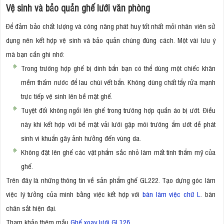
Vệ sinh và bảo quản ghế lưới văn phòng
Để đảm bảo chất lượng và công năng phát huy tốt nhất mỗi nhân viên sử
dụng nên kết hợp vệ sinh và bảo quản chúng đúng cách. Một vài lưu ý
mà bạn cần ghi nhớ:
Trong trường hợp ghế bị dính bẩn bạn có thể dùng một chiếc khăn
mềm thấm nước để lau chùi vết bẩn. Không dùng chất tẩy rửa mạnh
trực tiếp vệ sinh lên bề mặt ghế.
Tuyệt đối không ngồi lên ghế trong trường hợp quần áo bị ướt. Điều
này khi kết hợp với bề mặt vải lưới gặp môi trường ẩm ướt dễ phát
sinh vi khuẩn gây ảnh hưởng đến vùng da.
Không đặt lên ghế các vật phẩm sắc nhỏ làm mất tính thẩm mỹ của
ghế.
Trên đây là những thông tin về sản phẩm ghế GL222. Tạo dựng góc làm
việc lý tưởng của mình bằng việc kết hợp với
bàn làm việc chữ L
. bàn
chân sắt hiện đại.
Tham khảo thêm mẫu
Ghế xoay lưới GL126