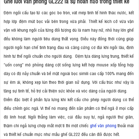
Ghế lưới văn phòng GL222 là sự hoàn hảo trong thiết kế
Đệm ngồi cấu tạo từ các góc bo tròn, vát mép tinh tế hình thác nước, kết
hợp lớp đệm mút bọc vải bên trong vừa phải. Thiết kế kích cỡ vừa vặn
vặn với khung ngồi của từng đối tượng dù là nam hay nữ, nhỏ hay lớn ghế
đều không làm người tiêu dùng thất vọng. Điều này đồng thời cũng giúp
người ngồi hạn chế tình trạng đau và căng cứng cơ đùi khi ngồi lâu, định
hình tư thế ngồi chuẩn cho người dùng. Đệm tựa dáng lưng trung, thiết kế
“uốn cong” mô phỏng dáng cột sống lưng kết hợp mouse xốp tổng hợp
dày có độ nảy chuẩn và bề mặt ngoài bọc simili cao cấp 100% mang đến
sự êm ái, không xẹp lún theo thời gian sử dụng. Với cấu trúc như vậy là
tăng sự tinh tế, hỗ trợ cải thiện sức khỏe và vóc dáng của người dùng.
Điểm đặc biệt ở phần tựa lưng khi kết cấu cho phép người dùng có thể
điều chỉnh góc ngã. Vì thế nó mang đến sản phẩm có thể ngã ở mọi cấp
độ linh hoạt. Ngồi thẳng làm việc, cúi đầu suy tư, ngả người thư giãn,
thậm chí ngả lưng chợp mắt một tí thì một chiếc
ghế văn phòng
thoải mái
và thiết kế chuẩn mực như mẫu ghế GL222 đều cân đối được hết.