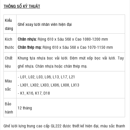
THÔNG SỐ KỸ THUẬT
Kiểu
Ghế xoay lưới nhân viên hiện đại
dáng
Kích
Chân nhựa:
Rộng 610 x Sâu 560 x Cao 1080-1200 mm
thước
Chân thép mạ:
Rộng 610 x Sâu 560 x Cao 1070-1150 mm
Chất
Khung tựa nhựa bọc vải lưới. Đệm mút xốp bọc vải lưới. Tay
liệu
ghế nhựa. Chân nhựa hoặc chân thép mạ.
- L01, L02, L03, L06, L13, L17, L21
Màu
- LX01, LX02, LX03, LX06, LX08, LX13
sắc
- K1, K16, K17, D18
Bảo
12 tháng
hành
Ghế lưới lưng trung cao cấp GL222 được thiết kế hiện đại, màu sắc thanh