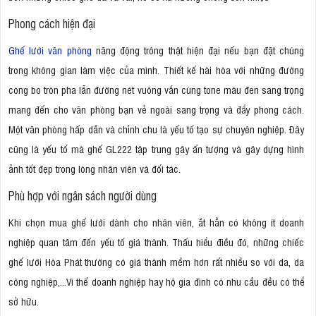
Phong cách hiện đại
Ghế lưới văn phòng
năng động trông thật hiện đại nếu bạn đặt chúng
trong không gian làm việc của mình. Thiết kế hài hòa với những đường
cong bo tròn pha lẫn đường nét vuông vắn cùng tone màu đen sang trọng
mang đến cho văn phòng bạn vẻ ngoài sang trọng và đẩy phong cách.
Một văn phòng hấp dẫn và chỉnh chu là yếu tố tạo sự chuyên nghiệp. Đây
cũng là yếu tố mà ghế GL222 tập trung gây ấn tượng và gây dựng hình
ảnh tốt đẹp trong lòng nhân viên và đối tác.
Phù hợp với ngân sách người dùng
Khi chọn mua ghế lưới dành cho nhân viên, ắt hẳn có không ít doanh
nghiệp quan tâm đến yếu tố giá thành. Thấu hiểu điều đó, những chiếc
ghế lưới Hòa Phát thường có giá thành mềm hơn rất nhiều so với da, da
công nghiệp,...Vì thế doanh nghiệp hay hộ gia đình có nhu cầu đều có thể
sở hữu.