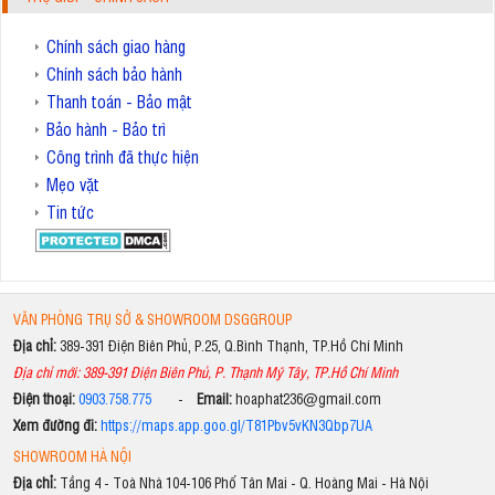
Chính sách giao hàng
Chính sách bảo hành
Thanh toán - Bảo mật
Bảo hành - Bảo trì
Công trình đã thực hiện
Mẹo vặt
Tin tức
VĂN PHÒNG TRỤ SỞ & SHOWROOM DSGGROUP
Địa chỉ:
389-391 Điện Biên Phủ, P.25, Q.Bình Thạnh, TP.Hồ Chí Minh
Địa chỉ mới: 389-391 Điện Biên Phủ, P. Thạnh Mỹ Tây, TP.Hồ Chí Minh
Điện thoại:
0903.758.775
-
Email:
hoaphat236@gmail.com
Xem đường đi:
https://maps.app.goo.gl/T81Pbv5vKN3Qbp7UA
SHOWROOM HÀ NỘI
Địa chỉ:
Tầng 4 - Toà Nhà 104-106 Phố Tân Mai - Q. Hoàng Mai - Hà Nội