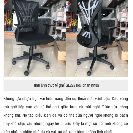
Hình ảnh thực tế ghế GL222 loại chân nhựa
Khung tựa nhựa bọc vải lưới mang đến sự thoải mái vượt bậc. Các vùng
mà ghế tiếp xúc với có thể như giữa lưng và mặt ngồi được lưu thông
không khí. Nó tạo điều kiện da và cơ thể của người ngồi không bí bách
hay khó chịu vào những ngày hè oi bức. Đây là một sự đổi mới không có
trên những chiếc ghế da và vải, nó có xu hướng chống tích nhiệt.