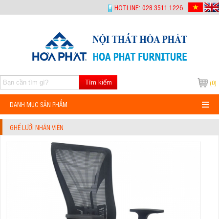
-->
HOTLINE: 028.3511.1226
Tìm kiếm
(0)
DANH MỤC SẢN PHẨM
GHẾ LƯỚI NHÂN VIÊN