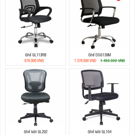
Ghế GL113RB
Ghế DSG139M
1.450.000 VNĐ
676.000 VNĐ
1.378.000 VNĐ
Ghế lưới GL202
Ghế lưới GL104