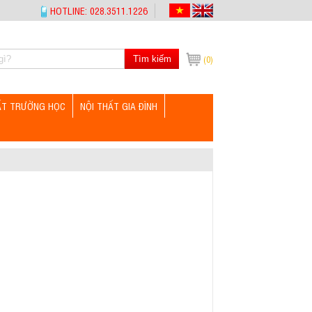
HOTLINE: 028.3511.1226
Tìm kiếm
(0)
ẤT TRƯỜNG HỌC
NỘI THẤT GIA ĐÌNH