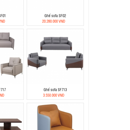
SF01
Ghế sofa SF02
 VNĐ
20.280.000 VNĐ
F717
Ghế sofa SF713
VNĐ
3.550.000 VNĐ