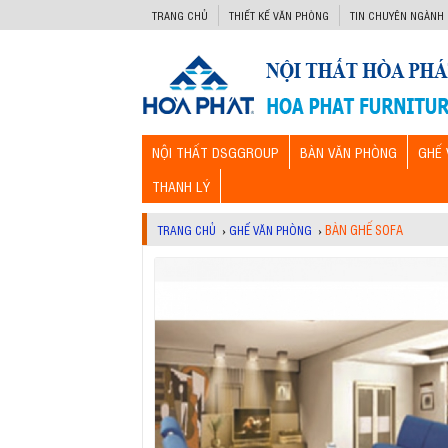
-->
TRANG CHỦ
THIẾT KẾ VĂN PHÒNG
TIN CHUYÊN NGÀNH
NỘI THẤT DSGGROUP
BÀN VĂN PHÒNG
GHẾ 
THANH LÝ
BÀN GHẾ SOFA
TRANG CHỦ
›
GHẾ VĂN PHÒNG
›