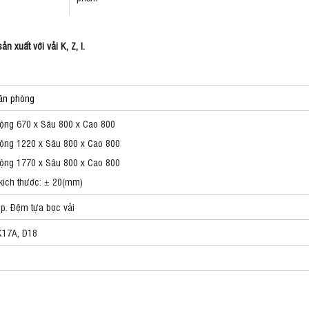
 xuất với vải K, Z, I.​
văn phòng
ộng 670 x Sâu 800 x Cao 800
ộng 1220 x Sâu 800 x Cao 800
ng 1770 x Sâu 800 x Cao 800
kích thước: ± 20(mm)
p. Đệm tựa bọc vải
K17A, D18