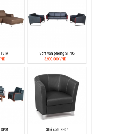
F131A
Sofa văn phòng SF705
 VNĐ
3.990.000 VNĐ
a SP01
Ghế sofa SP07