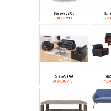
Bàn sofa BSP05
Bàn 
2.604.000 VNĐ
2.53
Ghế sofa SF03
Ghế
20.280.000 VNĐ
17.0