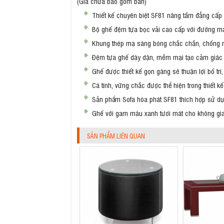
(Giá chưa bao gồm bàn)
Thiết kế chuyên biệt SF81 nâng tầm đẳng cấp 
Bộ ghế đệm tựa bọc vải cao cấp với đường may 
Khung thép mạ sáng bóng chắc chắn, chống rỉ,
Đệm tựa ghế dày dặn, mềm mại tạo cảm giác d
Ghế được thiết kế gọn gàng sẽ thuận lợi bố trí
Cá tính, vững chắc được thể hiện trong thiết 
Sản phẩm Sofa hòa phát SF81 thích hợp sử dụn
Ghế với gam màu xanh tươi mát cho không gian
SẢN PHẨM LIÊN QUAN