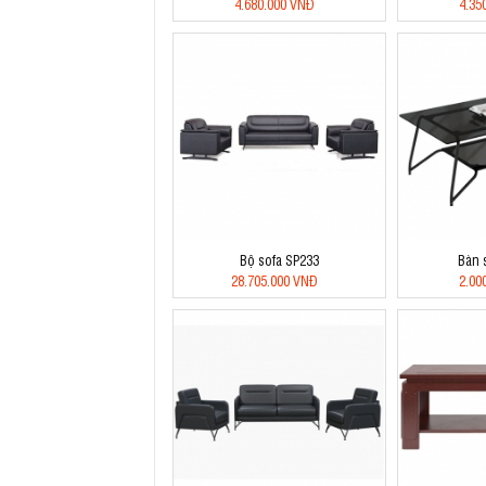
4.680.000 VNĐ
4.35
Bộ sofa SP233
Bàn 
28.705.000 VNĐ
2.00