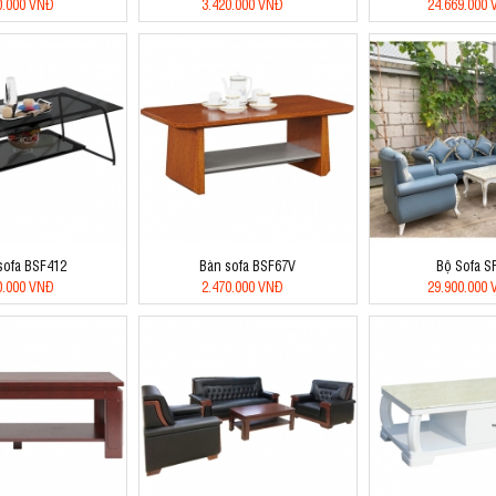
0.000 VNĐ
3.420.000 VNĐ
24.669.000
sofa BSF412
Bàn sofa BSF67V
Bộ Sofa S
0.000 VNĐ
2.470.000 VNĐ
29.900.000