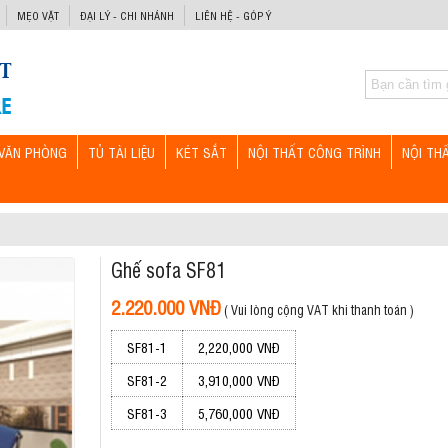
MẸO VẶT
ĐẠI LÝ - CHI NHÁNH
LIÊN HỆ - GÓP Ý
VĂN PHÒNG
TỦ TÀI LIỆU
KÉT SẮT
NỘI THẤT CÔNG TRÌNH
NỘI TH
Ghế sofa SF81
2.220.000 VNĐ
( Vui lòng cộng VAT khi thanh toán )
SF81-1
2,220,000 VNĐ
SF81-2
3,910,000 VNĐ
SF81-3
5,760,000 VNĐ