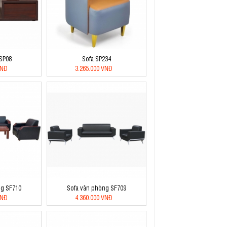
BSP08
Sofa SP234
VNĐ
3.265.000 VNĐ
ng SF710
Sofa văn phòng SF709
VNĐ
4.360.000 VNĐ