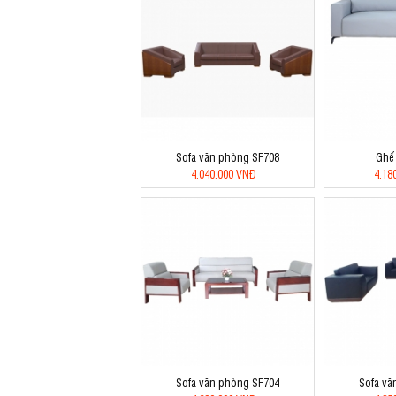
Sofa văn phòng SF708
Ghế 
4.040.000 VNĐ
4.18
Sofa văn phòng SF704
Sofa vă