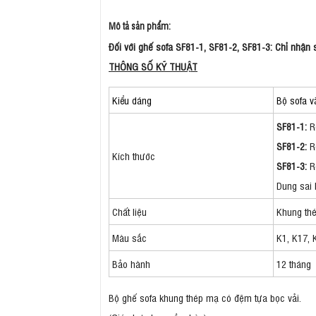
Mô tả sản phẩm:
Đối với ghế sofa SF81-1, SF81-2, SF81-3: Chỉ nhận sản
THÔNG SỐ KỸ THUẬT
Kiểu dáng
Bộ sofa 
SF81-1:
R
SF81-2:
R
Kích thước
SF81-3:
Rộ
Dung sai 
Chất liệu
Khung thé
Màu sắc
K1, K17, 
Bảo hành
12 tháng
Bộ ghế sofa khung thép mạ có đệm tựa bọc vải.