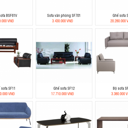
sofa BSF61V
Sofa văn phòng SF701
Ghế sofa 
0.000 VNĐ
3.430.000 VNĐ
20.280.000
 sofa SF11
Ghế sofa SF12
Bộ sofa S
00.000 VNĐ
17.710.000 VNĐ
3.380.000 