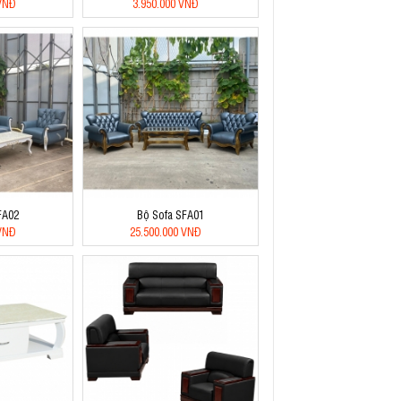
 VNĐ
3.950.000 VNĐ
FA02
Bộ Sofa SFA01
 VNĐ
25.500.000 VNĐ