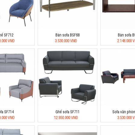
hế SF712
Bàn sofa BSF68
Bàn sofa 
0.000 VNĐ
3.530.000 VNĐ
2.148.000 
fa SF714
Ghế sofa SF711
Sofa văn phò
0.000 VNĐ
12.950.000 VNĐ
3.530.000 