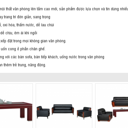
nội thất văn phòng lên tầm cao mới, sản phẩm được lựa chọn và tin dùng nhiề
trang trí đơn giản, sang trọng
 oxi hóa, thấm nước, dễ lau chùi
ễ chịu, êm ái khi ngồi
, xếp đặt trong mọi không gian văn phòng.
kế uốn cong ở phần chân ghế.
g với các bàn sofa, bàn tiếp khách, uống nước trong văn phòng
 thêm trẻ trung, năng động.