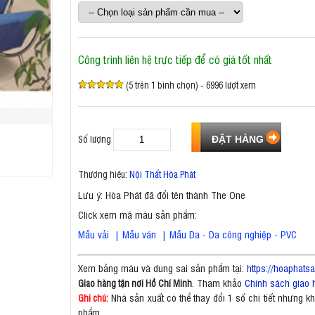
Công trình liên hệ trực tiếp để có giá tốt nhất
(5 trên 1 bình chọn) - 6996 lượt xem
Số lượng
Thương hiệu:
Nội Thất Hòa Phát
Lưu ý: Hòa Phát đã đổi tên thành The One
Click xem mã màu sản phẩm:
Mẫu vải
|
Mẫu ván
|
Mẫu Da - Da công nghiệp - PVC
Xem bảng màu và dung sai sản phẩm tại:
https://hoaphat
. Tham khảo
Chính sách giao 
Giao hàng tận nơi Hồ Chí Minh
Nhà sản xuất có thể thay đổi 1 số chi tiết nhưng 
Ghi chú:
phẩm