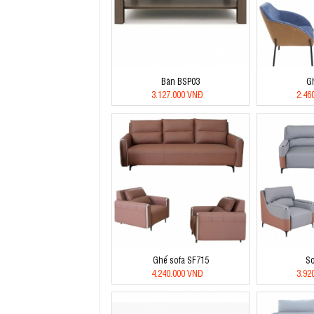
Bàn BSP03
G
3.127.000 VNĐ
2.46
Ghế sofa SF715
So
4.240.000 VNĐ
3.92