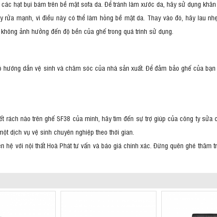
 các hạt bụi bám trên bề mặt sofa da. Để tránh làm xước da, hãy sử dụng khă
ẩy rửa mạnh, vì điều này có thể làm hỏng bề mặt da. Thay vào đó, hãy lau n
 không ảnh hưởng đến độ bền của ghế trong quá trình sử dụng.
 hướng dẫn vệ sinh và chăm sóc của nhà sản xuất. Để đảm bảo ghế của bạn vẫ
vết rách nào trên ghế SF38 của mình, hãy tìm đến sự trợ giúp của công ty sử
một dịch vụ vệ sinh chuyên nghiệp theo thời gian.
iên hệ với nội thất Hoà Phát tư vấn và báo giá chính xác. Đừng quên ghé thăm