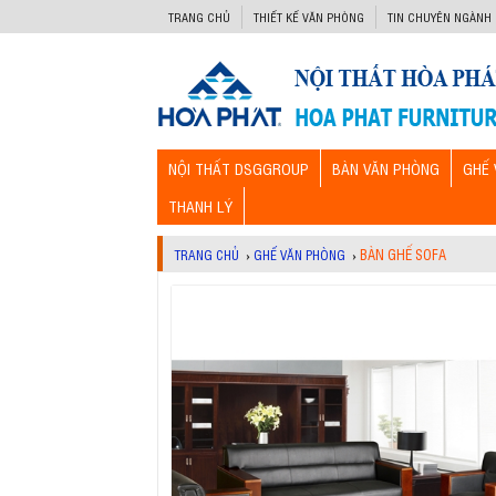
-->
TRANG CHỦ
THIẾT KẾ VĂN PHÒNG
TIN CHUYÊN NGÀNH
NỘI THẤT DSGGROUP
BÀN VĂN PHÒNG
GHẾ 
THANH LÝ
BÀN GHẾ SOFA
TRANG CHỦ
›
GHẾ VĂN PHÒNG
›