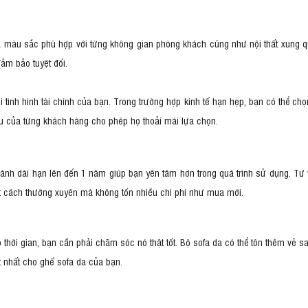
và màu sắc phù hợp với từng không gian phòng khách cũng như nội thất xung 
m bảo tuyệt đối.
ình hình tài chính của bạn. Trong trường hợp kinh tế hạn hẹp, bạn có thể chọn
u của từng khách hàng cho phép họ thoải mái lựa chọn.
nh dài hạn lên đến 1 năm giúp bạn yên tâm hơn trong quá trình sử dụng. Tư v
t cách thường xuyên mà không tốn nhiều chi phí như mua mới.
thời gian, bạn cần phải chăm sóc nó thật tốt. Bộ sofa da có thể tôn thêm vẻ 
t nhất cho ghế sofa da của bạn.