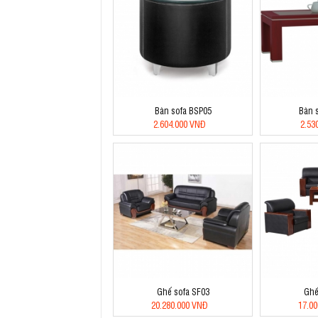
Bàn sofa BSP05
Bàn 
2.604.000 VNĐ
2.53
Ghế sofa SF03
Ghế
20.280.000 VNĐ
17.0