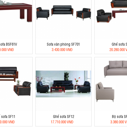
sofa BSF61V
Sofa văn phòng SF701
Ghế sofa 
0.000 VNĐ
3.430.000 VNĐ
20.280.000
 sofa SF11
Ghế sofa SF12
Bộ sofa S
00.000 VNĐ
17.710.000 VNĐ
3.380.000 