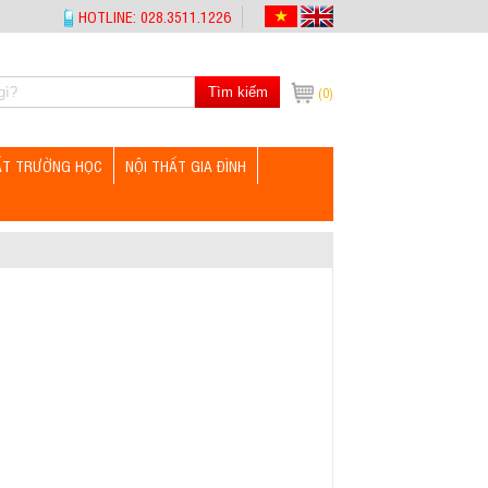
HOTLINE: 028.3511.1226
Tìm kiếm
(0)
ẤT TRƯỜNG HỌC
NỘI THẤT GIA ĐÌNH