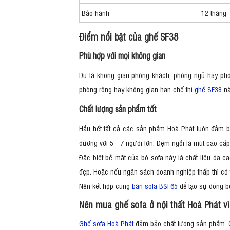
Bảo hành
12 tháng
Điểm nổi bật của ghế SF38
Phù hợp với mọi không gian
Dù là không gian phòng khách, phòng ngủ hay phòn
phòng rộng hay không gian hạn chế thì
ghế SF38
nà
Chất lượng sản phẩm tốt
Hầu hết tất cả các sản phẩm Hoà Phát luôn đảm bả
đương với 5 - 7 người lớn. Đệm ngồi là mút cao cấp,
Đặc biệt bề mặt của bộ sofa này là chất liệu da 
đẹp. Hoặc nếu ngân sách doanh nghiệp thấp thì có t
Nên kết hợp cùng
bàn sofa BSF65
để tạo sự đồng b
Nên mua ghế sofa ở nội thất Hoà Phát vì
Ghế sofa Hoà Phát
đảm bảo chất lượng sản phẩm. C