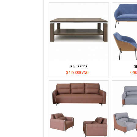
Bàn BSP03
G
3.127.000 VNĐ
2.46