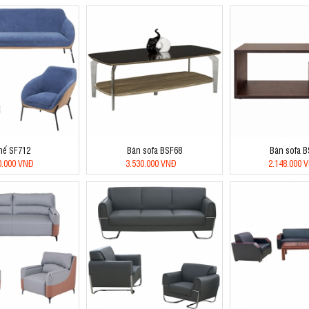
hế SF712
Bàn sofa BSF68
Bàn sofa 
0.000 VNĐ
3.530.000 VNĐ
2.148.000 