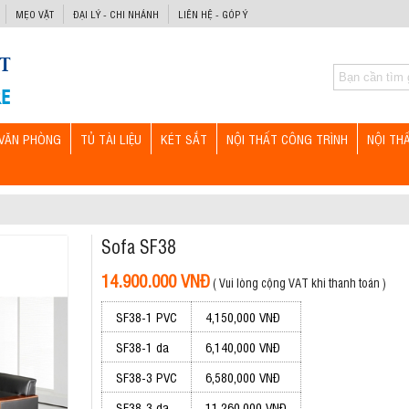
MẸO VẶT
ĐẠI LÝ - CHI NHÁNH
LIÊN HỆ - GÓP Ý
VĂN PHÒNG
TỦ TÀI LIỆU
KÉT SẮT
NỘI THẤT CÔNG TRÌNH
NỘI TH
Sofa SF38
14.900.000 VNĐ
( Vui lòng cộng VAT khi thanh toán )
SF38-1 PVC
4,150,000 VNĐ
SF38-1 da
6,140,000 VNĐ
SF38-3 PVC
6,580,000 VNĐ
SF38-3 da
11,260,000 VNĐ