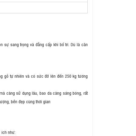
 sự sang trọng và đẳng cấp khi bố trí. Dù là căn
ng gỗ tự nhiên và có sức đỡ lên đến 250 kg tương
 mà càng sử dụng lâu, bao da càng sáng bóng, rất
lượng, bền đẹp cùng thời gian
 ích như: