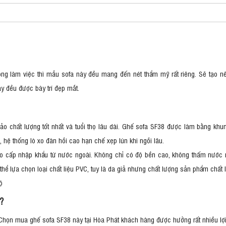
g làm việc thì mẫu sofa này đều mang đến nét thẩm mỹ rất riêng. Sẽ tạo nên
y đều được bày trí đẹp mắt.
o chất lượng tốt nhất và tuổi thọ lâu dài. Ghế sofa SF38 được làm bằng khu
 hệ thống lò xo đàn hồi cao hạn chế xẹp lún khi ngồi lâu.
cao cấp nhập khẩu từ nước ngoài. Không chỉ có độ bền cao, không thấm nước
hể lựa chọn loại chất liệu PVC, tuy là da giả nhưng chất lượng sản phẩm chất 
ộ
?
họn mua ghế sofa SF38 này tại Hòa Phát khách hàng được hưởng rất nhiều lợi