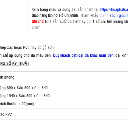
Xem bảng màu và dung sai sản phẩm tại:
https://hoaphat
. Tham khảo
Chính sách giao 
Giao hàng tận nơi Hồ Chí Minh
Nhà sản xuất có thể thay đổi 1 số chi tiết nhưng 
Ghi chú:
phẩm
tiếp xúc hoặc PVC, tay ốp gỗ sơn.
rên chỉ áp dụng cho da màu đen.
Quý khách đặt loại da khác màu đen
loại xin
NG SỐ KỸ THUẬT
văn phòng
ộng 860 x Sâu 800 x Cao 840
ng 1940 x Sâu 800 x Cao 840
kích thước: ± 20(mm)
oặc PVC