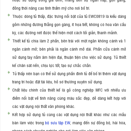
đồng thời nâng cao tính thẩm mỹ cho nơi bố trí.
Thuộc dòng tủ thấp, đặc trưng nổi bật của tủ EWC0819 là kiểu dáng
gồm những đường thẳng gọn gàng, ít họa tiết, không có hoa văn cầu
kỳ, các đường nét được thể hiện một cách tối giản, thanh mảnh.
Thiết kế tủ chia làm 2 phần, bên trái với một ngăn không cánh và 1
ngăn cánh mở; bên phải là ngăn cánh mở dài. Phần cửa cánh mở
sử dụng tay nắm âm hiện đại, thuận tiện cho việc sử dụng. Tủ thiết
kế chân sát nền, chịu lực tốt, tạo sự chắc chắn.
Tủ thấp nên bạn có thể sử dụng phần đình tủ để bố trí thêm vật dụng
trang trí hoặc đặt tài liệu, hồ sơ thường xuyên sử dụng.
Chất liệu chính của thiết kế là gỗ công nghiệp MFC với nhiều ưu
điểm nổi bật về tính năng cùng màu sắc đẹp, dễ dàng kết hợp với
các vật dụng nội thất văn phòng khác.
Kết hợp sử dụng tủ cùng các vật dụng nội thất khác như các mẫu
bàn làm việc trong
bộ sưu tập EW
, mang đến sự đồng bộ, hài hòa,
phong cách chuyên nghiệp cho nơi làm việc văn phòng.