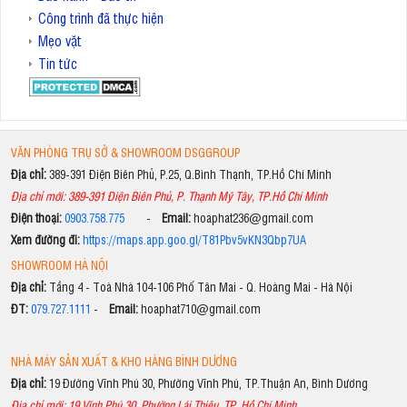
Công trình đã thực hiện
Mẹo vặt
Tin tức
VĂN PHÒNG TRỤ SỞ & SHOWROOM DSGGROUP
Địa chỉ:
389-391 Điện Biên Phủ, P.25, Q.Bình Thạnh, TP.Hồ Chí Minh
Địa chỉ mới: 389-391 Điện Biên Phủ, P. Thạnh Mỹ Tây, TP.Hồ Chí Minh
Điện thoại:
0903.758.775
-
Email:
hoaphat236@gmail.com
Xem đường đi:
https://maps.app.goo.gl/T81Pbv5vKN3Qbp7UA
SHOWROOM HÀ NỘI
Địa chỉ:
Tầng 4 - Toà Nhà 104-106 Phố Tân Mai - Q. Hoàng Mai - Hà Nội
ĐT:
079.727.1111
-
Email:
hoaphat710@gmail.com
NHÀ MÁY SẢN XUẤT & KHO HÀNG BÌNH DƯƠNG
Địa chỉ:
19 Đường Vĩnh Phú 30, Phường Vĩnh Phú, TP.Thuận An, Bình Dương
Địa chỉ mới: 19 Vĩnh Phú 30, Phường Lái Thiêu, TP. Hồ Chí Minh