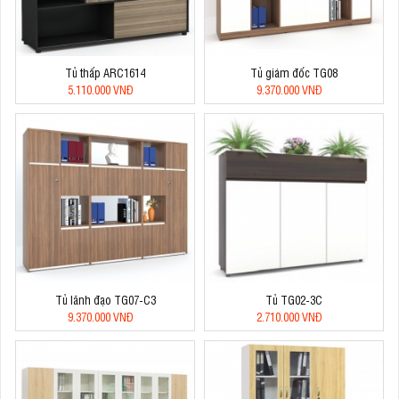
Tủ thấp ARC1614
Tủ giám đốc TG08
5.110.000 VNĐ
9.370.000 VNĐ
Tủ lãnh đạo TG07-C3
Tủ TG02-3C
9.370.000 VNĐ
2.710.000 VNĐ