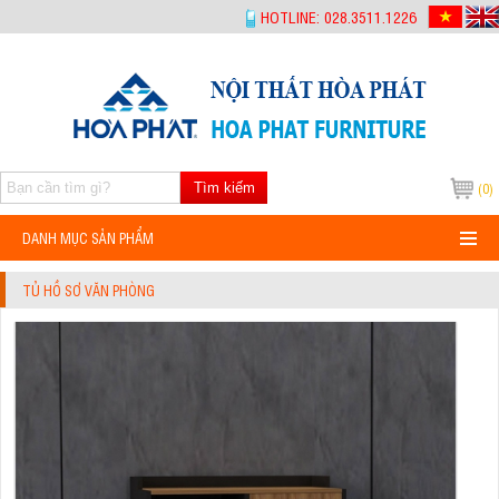
-->
HOTLINE: 028.3511.1226
Tìm kiếm
(0)
DANH MỤC SẢN PHẨM
TỦ HỒ SƠ VĂN PHÒNG