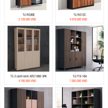
Tủ RO80E
Tủ RO12C
2.728.000 VNĐ
4.978.000 VNĐ
Tủ 3 cánh kính ARC1960-3PK
Tủ F19-16A
4.180.000 VNĐ
7.095.000 VNĐ