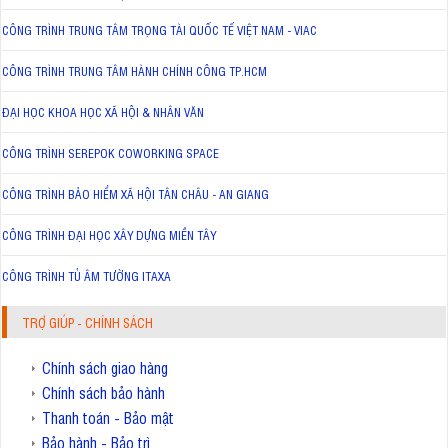
CÔNG TRÌNH TRUNG TÂM TRỌNG TÀI QUỐC TẾ VIỆT NAM - VIAC
CÔNG TRÌNH TRUNG TÂM HÀNH CHÍNH CÔNG TP.HCM
ĐẠI HỌC KHOA HỌC XÃ HỘI & NHÂN VĂN
CÔNG TRÌNH SEREPOK COWORKING SPACE
CÔNG TRÌNH BẢO HIỂM XÃ HỘI TÂN CHÂU - AN GIANG
CÔNG TRÌNH ĐẠI HỌC XÂY DỰNG MIỀN TÂY
CÔNG TRÌNH TỦ ÂM TƯỜNG ITAXA
TRỢ GIÚP - CHÍNH SÁCH
Chính sách giao hàng
Chính sách bảo hành
Thanh toán - Bảo mật
Bảo hành - Bảo trì