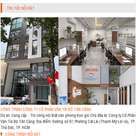
TIN TỨC NỔI BẬT
CÔNG TRÌNH CÔNG TY CỔ PHẦN VẬN TẢI BỘ TÂN CẢNG
Dự án: Cung cấp - Thi công nội thất văn phòng trọn gói Chủ đầu tư: Công ty Cổ Phần
Vận Tải Bộ Tân Cảng Địa điểm: Đường số 67, Phường Cát Lái (Thạnh Mỹ Lợi cũ), TP.
Thủ Đức, TP. HCM
CÔNG TRÌNH NỔI BẬT