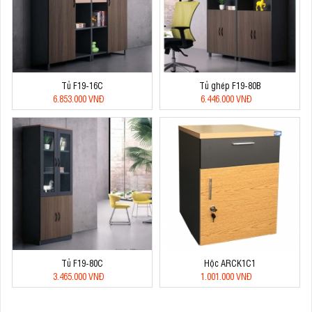
Tủ F19-16C
Tủ ghép F19-80B
6.853.000 VNĐ
6.446.000 VNĐ
Tủ F19-80C
Hộc ARCK1C1
3.465.000 VNĐ
1.001.000 VNĐ