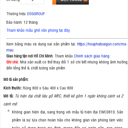
Thương hiệu:
DSGGROUP
Bảo hành: 12 tháng
Tham khảo mẫu ghế văn phòng tại đây
Xem bảng màu và dung sai sản phẩm tại:
https://hoaphatsaigon.com/ma-
mau
. Tham khảo
Chính sách giao hàng
Giao hàng tận nơi Hồ Chí Minh
Nhà sản xuất có thể thay đổi 1 số chi tiết nhưng không ảnh hưởng
Ghi chú:
đến tổng thể & chất lượng sản phẩm
Mô tả sản phẩm:
Kích thước:
Rộng 800 x Sâu 400 x Cao 800
Mô tả:
Tủ hiện đại chất liệu gỗ MFC, thiết kế gồm 1 ngăn không cánh và 2
cánh mở
Không gian hiện đại, sang trọng với mẫu tủ hiện đại EWC0819. Sản
phẩm là sự lựa chọn hoàn hảo cho không gian văn phòng làm việc
hoặc sử dụng trong gia đình, mang đến sự ngăn nắp, gọn gàng,