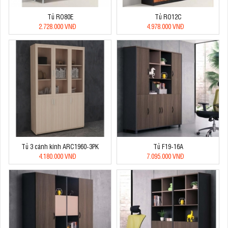
Tủ RO80E
Tủ RO12C
2.728.000 VNĐ
4.978.000 VNĐ
Tủ 3 cánh kính ARC1960-3PK
Tủ F19-16A
4.180.000 VNĐ
7.095.000 VNĐ