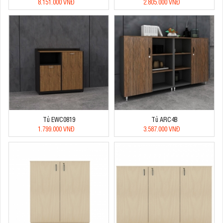
8.151.000 VNĐ
2.805.000 VNĐ
Tủ EWC0819
Tủ ARC4B
1.799.000 VNĐ
3.587.000 VNĐ