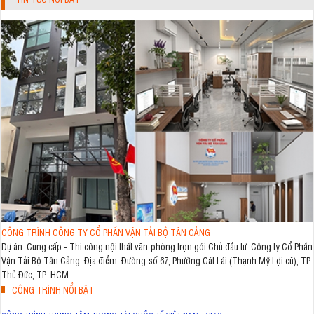
CÔNG TRÌNH CÔNG TY CỔ PHẦN VẬN TẢI BỘ TÂN CẢNG
Dự án: Cung cấp - Thi công nội thất văn phòng trọn gói Chủ đầu tư: Công ty Cổ Phần
Vận Tải Bộ Tân Cảng Địa điểm: Đường số 67, Phường Cát Lái (Thạnh Mỹ Lợi cũ), TP.
Thủ Đức, TP. HCM
CÔNG TRÌNH NỔI BẬT