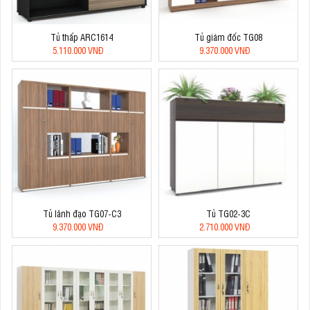
Tủ thấp ARC1614
Tủ giám đốc TG08
5.110.000 VNĐ
9.370.000 VNĐ
Tủ lãnh đạo TG07-C3
Tủ TG02-3C
9.370.000 VNĐ
2.710.000 VNĐ