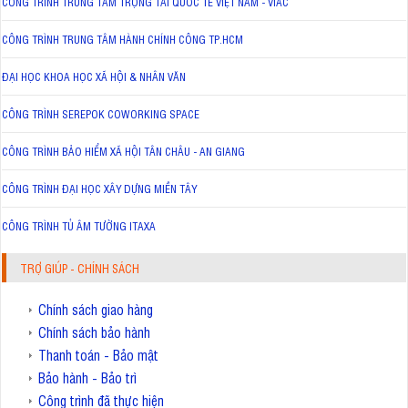
CÔNG TRÌNH TRUNG TÂM TRỌNG TÀI QUỐC TẾ VIỆT NAM - VIAC
CÔNG TRÌNH TRUNG TÂM HÀNH CHÍNH CÔNG TP.HCM
ĐẠI HỌC KHOA HỌC XÃ HỘI & NHÂN VĂN
CÔNG TRÌNH SEREPOK COWORKING SPACE
CÔNG TRÌNH BẢO HIỂM XÃ HỘI TÂN CHÂU - AN GIANG
CÔNG TRÌNH ĐẠI HỌC XÂY DỰNG MIỀN TÂY
CÔNG TRÌNH TỦ ÂM TƯỜNG ITAXA
TRỢ GIÚP - CHÍNH SÁCH
Chính sách giao hàng
Chính sách bảo hành
Thanh toán - Bảo mật
Bảo hành - Bảo trì
Công trình đã thực hiện