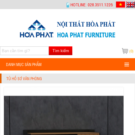
-->
HOTLINE: 028.3511.1226
Tìm kiếm
(0)
DANH MỤC SẢN PHẨM
TỦ HỒ SƠ VĂN PHÒNG