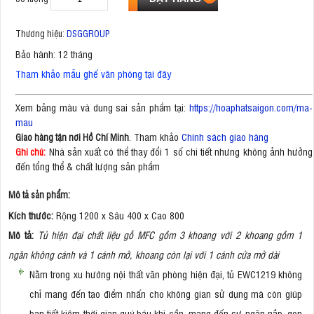
Thương hiệu:
DSGGROUP
Bảo hành: 12 tháng
Tham khảo mẫu ghế văn phòng tại đây
Xem bảng màu và dung sai sản phẩm tại:
https://hoaphatsaigon.com/ma-
mau
. Tham khảo
Chính sách giao hàng
Giao hàng tận nơi Hồ Chí Minh
Nhà sản xuất có thể thay đổi 1 số chi tiết nhưng không ảnh hưởng
Ghi chú:
đến tổng thể & chất lượng sản phẩm
Mô tả sản phẩm:
Kích thước:
Rộng 1200 x Sâu 400 x Cao 800
Mô tả:
Tủ hiện đại chất liệu gỗ MFC gồm 3 khoang với 2 khoang gồm 1
ngăn không cánh và 1 cánh mở, khoang còn lại với 1 cánh cửa mở dài
Nằm trong xu hướng nội thất văn phòng hiện đại, tủ EWC1219 không
chỉ mang đến tạo điểm nhấn cho không gian sử dụng mà còn giúp
bạn tiết kiệm thời gian quý báu khi cần, mang đến sự ngăn nắp, gọn