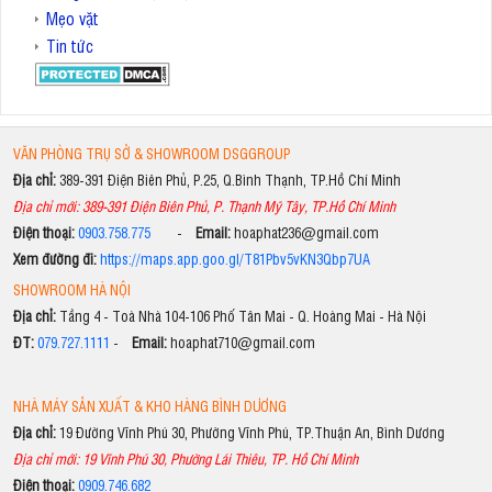
Mẹo vặt
Tin tức
VĂN PHÒNG TRỤ SỞ & SHOWROOM DSGGROUP
Địa chỉ:
389-391 Điện Biên Phủ, P.25, Q.Bình Thạnh, TP.Hồ Chí Minh
Địa chỉ mới: 389-391 Điện Biên Phủ, P. Thạnh Mỹ Tây, TP.Hồ Chí Minh
Điện thoại:
0903.758.775
-
Email:
hoaphat236@gmail.com
Xem đường đi:
https://maps.app.goo.gl/T81Pbv5vKN3Qbp7UA
SHOWROOM HÀ NỘI
Địa chỉ:
Tầng 4 - Toà Nhà 104-106 Phố Tân Mai - Q. Hoàng Mai - Hà Nội
ĐT:
079.727.1111
-
Email:
hoaphat710@gmail.com
NHÀ MÁY SẢN XUẤT & KHO HÀNG BÌNH DƯƠNG
Địa chỉ:
19 Đường Vĩnh Phú 30, Phường Vĩnh Phú, TP.Thuận An, Bình Dương
Địa chỉ mới: 19 Vĩnh Phú 30, Phường Lái Thiêu, TP. Hồ Chí Minh
Điện thoại:
0909.746.682