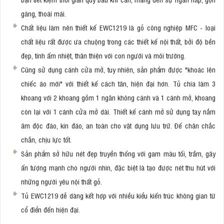
gàng, thoái mái.
Chất liệu làm nên thiết kế EWC1219 là gỗ công nghiệp MFC - loại
chất liệu rất được ưa chuộng trong các thiết kế nội thất, bởi độ bền
đẹp, tính ấm nhiệt, thân thiện với con người và môi trường.
Cũng sử dụng cánh cửa mở, tuy nhiên, sản phẩm được "khoác lên
chiếc áo mới" với thiết kế cách tân, hiện đại hơn. Tủ chia làm 3
khoang với 2 khoang gồm 1 ngăn không cánh và 1 cánh mở, khoang
còn lại với 1 cánh cửa mở dài. Thiết kế cánh mở sử dụng tay nắm
âm độc đáo, kín đáo, an toàn cho vật dụng lưu trữ. Đế chân chắc
chắn, chịu lực tốt.
Sản phẩm sở hữu nét đẹp truyền thống với gam màu tối, trầm, gây
ấn tượng mạnh cho người nhìn, đặc biệt là tạo được nét thu hút với
những người yêu nội thất gỗ.
Tủ EWC1219 dễ dàng kết hợp với nhiều kiểu kiến trúc không gian từ
cổ điển đến hiện đại.