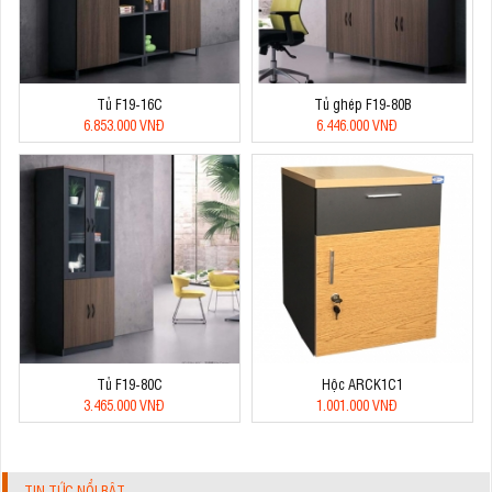
Tủ F19-16C
Tủ ghép F19-80B
6.853.000 VNĐ
6.446.000 VNĐ
Tủ F19-80C
Hộc ARCK1C1
3.465.000 VNĐ
1.001.000 VNĐ
TIN TỨC NỔI BẬT