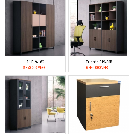
Tủ F19-16C
Tủ ghép F19-80B
6.853.000 VNĐ
6.446.000 VNĐ