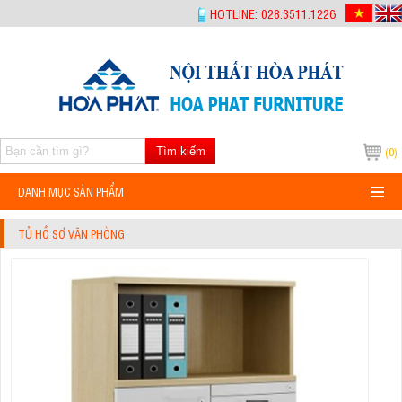
-->
HOTLINE: 028.3511.1226
Tìm kiếm
(0)
DANH MỤC SẢN PHẨM
TỦ HỒ SƠ VĂN PHÒNG