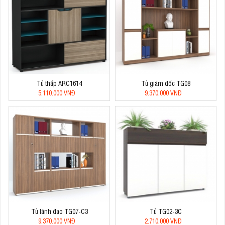
Tủ thấp ARC1614
Tủ giám đốc TG08
5.110.000 VNĐ
9.370.000 VNĐ
Tủ lãnh đạo TG07-C3
Tủ TG02-3C
9.370.000 VNĐ
2.710.000 VNĐ