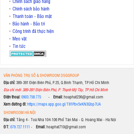
Chính sách giao hàng
Chính sách bảo hành
Thanh toán - Bảo mật
Bảo hành - Bảo trì
Công trình đã thực hiện
Mẹo vặt
Tin tức
VĂN PHÒNG TRỤ SỞ & SHOWROOM DSGGROUP
Địa chỉ:
389-391 Điện Biên Phủ, P.25, Q.Bình Thạnh, TP.Hồ Chí Minh
Địa chỉ mới: 389-391 Điện Biên Phủ, P. Thạnh Mỹ Tây, TP.Hồ Chí Minh
Điện thoại:
0903.758.775
-
Email:
hoaphat236@gmail.com
Xem đường đi:
https://maps.app.goo.gl/T81Pbv5vKN3Qbp7UA
SHOWROOM HÀ NỘI
Địa chỉ:
Tầng 4 - Toà Nhà 104-106 Phố Tân Mai - Q. Hoàng Mai - Hà Nội
ĐT:
079.727.1111
-
Email:
hoaphat710@gmail.com