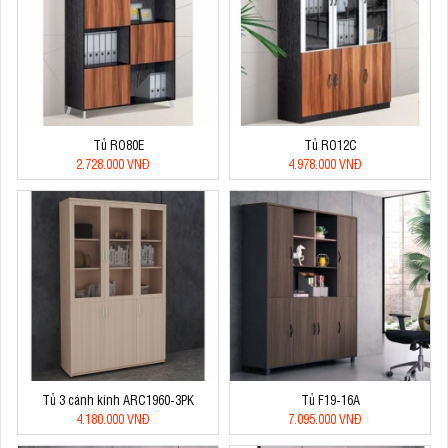
Tủ RO80E
Tủ RO12C
2.728.000 VNĐ
4.978.000 VNĐ
Tủ 3 cánh kính ARC1960-3PK
Tủ F19-16A
4.180.000 VNĐ
7.095.000 VNĐ