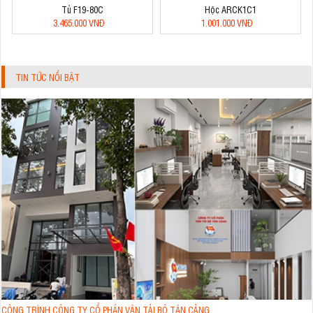
Tủ F19-80C
Hộc ARCK1C1
3.465.000 VNĐ
1.001.000 VNĐ
TIN TỨC NỔI BẬT
CÔNG TRÌNH CÔNG TY CỔ PHẦN VẬN TẢI BỘ TÂN CẢNG