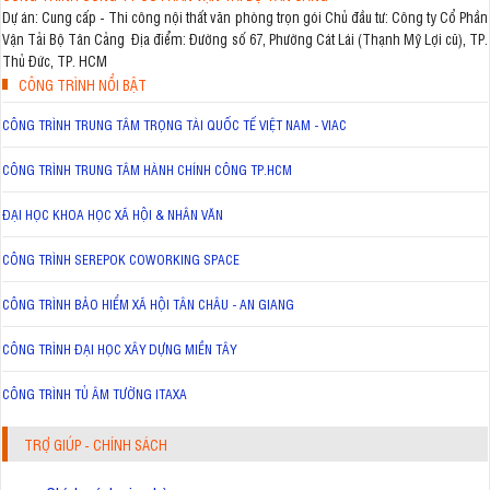
Dự án: Cung cấp - Thi công nội thất văn phòng trọn gói Chủ đầu tư: Công ty Cổ Phần
Vận Tải Bộ Tân Cảng Địa điểm: Đường số 67, Phường Cát Lái (Thạnh Mỹ Lợi cũ), TP.
Thủ Đức, TP. HCM
CÔNG TRÌNH NỔI BẬT
CÔNG TRÌNH TRUNG TÂM TRỌNG TÀI QUỐC TẾ VIỆT NAM - VIAC
CÔNG TRÌNH TRUNG TÂM HÀNH CHÍNH CÔNG TP.HCM
ĐẠI HỌC KHOA HỌC XÃ HỘI & NHÂN VĂN
CÔNG TRÌNH SEREPOK COWORKING SPACE
CÔNG TRÌNH BẢO HIỂM XÃ HỘI TÂN CHÂU - AN GIANG
CÔNG TRÌNH ĐẠI HỌC XÂY DỰNG MIỀN TÂY
CÔNG TRÌNH TỦ ÂM TƯỜNG ITAXA
TRỢ GIÚP - CHÍNH SÁCH