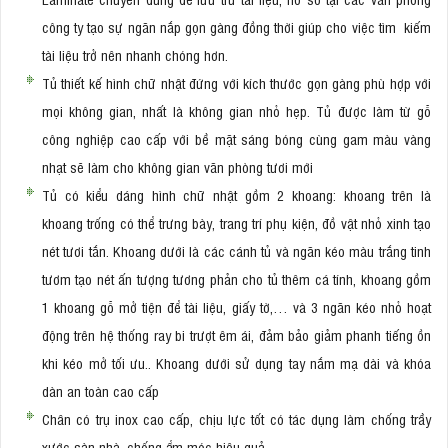
công ty tạo sự ngăn nắp gọn gàng đồng thời giúp cho việc tìm kiếm
tài liệu trở nên nhanh chóng hơn.
Tủ thiết kế hình chữ nhật đứng với kích thước gọn gàng phù hợp với
mọi không gian, nhất là không gian nhỏ hẹp. Tủ được làm từ gỗ
công nghiệp cao cấp với bề mặt sáng bóng cùng gam màu vàng
nhạt sẽ làm cho không gian văn phòng tươi mới
Tủ có kiểu dáng hình chữ nhật gồm 2 khoang: khoang trên là
khoang trống có thể trưng bày, trang trí phụ kiện, đồ vật nhỏ xinh tạo
nét tươi tắn. Khoang dưới là các cánh tủ và ngăn kéo màu trắng tinh
tươm tạo nét ấn tượng tương phản cho tủ thêm cá tính, khoang gồm
1 khoang gỗ mở tiện để tài liệu, giấy tờ,… và 3 ngăn kéo nhỏ hoạt
động trên hệ thống ray bi trượt êm ái, đảm bảo giảm phanh tiếng ồn
khi kéo mở tối ưu.. Khoang dưới sử dụng tay nắm mạ dài và khóa
dàn an toàn cao cấp
Chân có trụ inox cao cấp, chịu lực tốt có tác dụng làm chống trầy
xước sàn nhà, chống ẩm móc hiệu quả