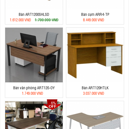
Bàn ART1200SHLSD
Bàn cụm ARR4-TP
1.700.000 VNĐ
1.612.000 VNĐ
8.449.000 VNĐ
Bàn văn phòng ART120-OY
Bàn ART120HTLK
1.749.000 VNĐ
3.037.000 VNĐ
6%