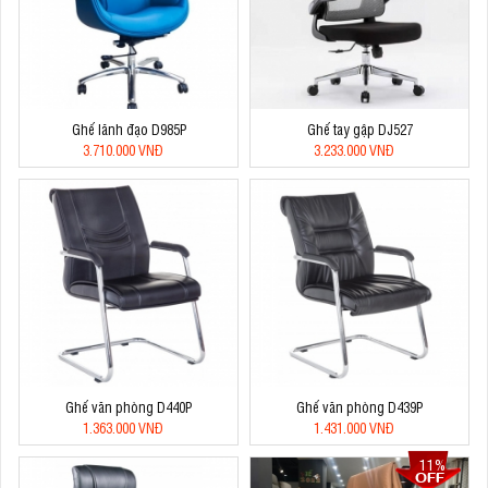
Ghế lãnh đạo D985P
Ghế tay gập DJ527
3.710.000 VNĐ
3.233.000 VNĐ
Ghế văn phòng D440P
Ghế văn phòng D439P
1.363.000 VNĐ
1.431.000 VNĐ
11%