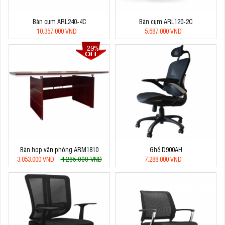
Bàn cụm ARL240-4C
Bàn cụm ARL120-2C
10.357.000 VNĐ
5.687.000 VNĐ
29%
Bàn họp văn phòng ARM1810
Ghế D900AH
4.285.000 VNĐ
3.053.000 VNĐ
7.288.000 VNĐ