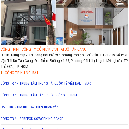
CÔNG TRÌNH CÔNG TY CỔ PHẦN VẬN TẢI BỘ TÂN CẢNG
Dự án: Cung cấp - Thi công nội thất văn phòng trọn gói Chủ đầu tư: Công ty Cổ Phần
Vận Tải Bộ Tân Cảng Địa điểm: Đường số 67, Phường Cát Lái (Thạnh Mỹ Lợi cũ), TP.
Thủ Đức, TP. HCM
CÔNG TRÌNH NỔI BẬT
CÔNG TRÌNH TRUNG TÂM TRỌNG TÀI QUỐC TẾ VIỆT NAM - VIAC
CÔNG TRÌNH TRUNG TÂM HÀNH CHÍNH CÔNG TP.HCM
ĐẠI HỌC KHOA HỌC XÃ HỘI & NHÂN VĂN
CÔNG TRÌNH SEREPOK COWORKING SPACE