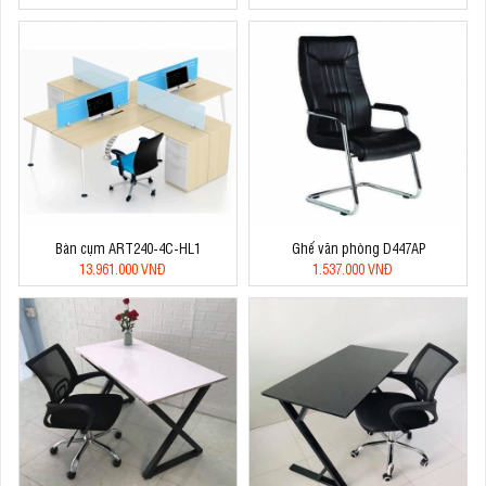
Bàn cụm ART240-4C-HL1
Ghế văn phòng D447AP
13.961.000 VNĐ
1.537.000 VNĐ