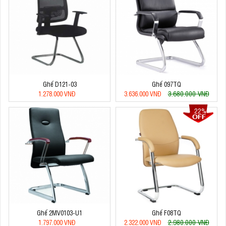
Ghế D121-03
Ghế 097TQ
3.680.000 VNĐ
1.278.000 VNĐ
3.636.000 VNĐ
22%
Ghế 2MV0103-U1
Ghế F08TQ
2.980.000 VNĐ
1.797.000 VNĐ
2.322.000 VNĐ