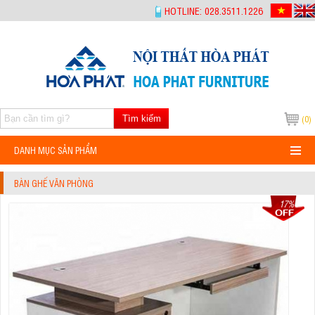
-->
HOTLINE: 028.3511.1226
Tìm kiếm
(0)
DANH MỤC SẢN PHẨM
BÀN GHẾ VĂN PHÒNG
17%