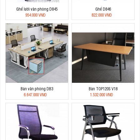
Ghế lưới văn phòng D845
Ghế D846
954.000 VNĐ
822.000 VNĐ
Bàn văn phòng DB3
Bàn TOP120S V18
6.647.000 VNĐ
1.532.000 VNĐ