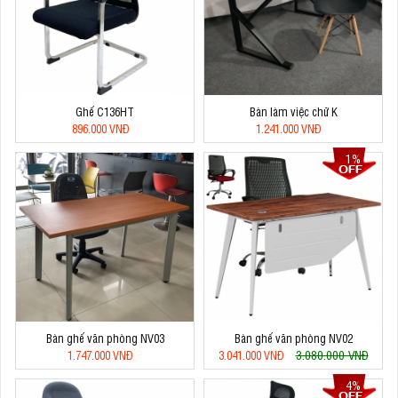
Ghế C136HT
Bàn làm việc chữ K
896.000 VNĐ
1.241.000 VNĐ
1%
Bàn ghế văn phòng NV03
Bàn ghế văn phòng NV02
3.080.000 VNĐ
1.747.000 VNĐ
3.041.000 VNĐ
4%