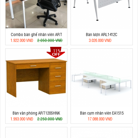
Combo bàn ghế nhân viên ART
Bàn lượn ARL1412C
2.050.000 VNĐ
1.922.000 VNĐ
3.026.000 VNĐ
11%
Bàn văn phòng ART120SHNK
Bàn cụm nhân viên EA1515
2.250.000 VNĐ
1.993.000 VNĐ
17.088.000 VNĐ