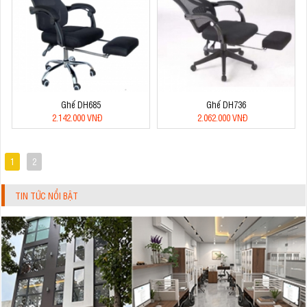
Ghế DH685
Ghế DH736
2.142.000 VNĐ
2.062.000 VNĐ
1
2
TIN TỨC NỔI BẬT