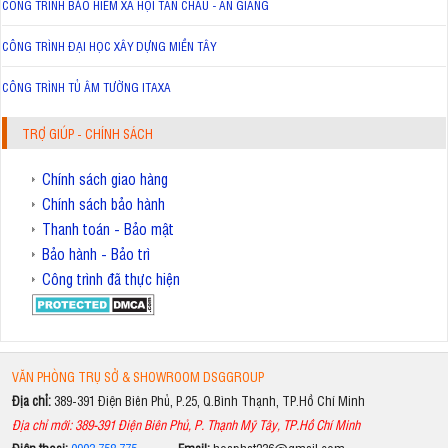
CÔNG TRÌNH BẢO HIỂM XÃ HỘI TÂN CHÂU - AN GIANG
CÔNG TRÌNH ĐẠI HỌC XÂY DỰNG MIỀN TÂY
CÔNG TRÌNH TỦ ÂM TƯỜNG ITAXA
TRỢ GIÚP - CHÍNH SÁCH
Chính sách giao hàng
Chính sách bảo hành
Thanh toán - Bảo mật
Bảo hành - Bảo trì
Công trình đã thực hiện
VĂN PHÒNG TRỤ SỞ & SHOWROOM DSGGROUP
Địa chỉ:
389-391 Điện Biên Phủ, P.25, Q.Bình Thạnh, TP.Hồ Chí Minh
Địa chỉ mới: 389-391 Điện Biên Phủ, P. Thạnh Mỹ Tây, TP.Hồ Chí Minh