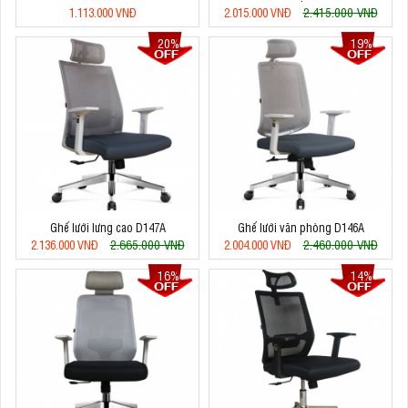
2.415.000 VNĐ
1.113.000 VNĐ
2.015.000 VNĐ
20%
19%
Ghế lưới lưng cao D147A
Ghế lưới văn phòng D146A
2.665.000 VNĐ
2.460.000 VNĐ
2.136.000 VNĐ
2.004.000 VNĐ
16%
14%