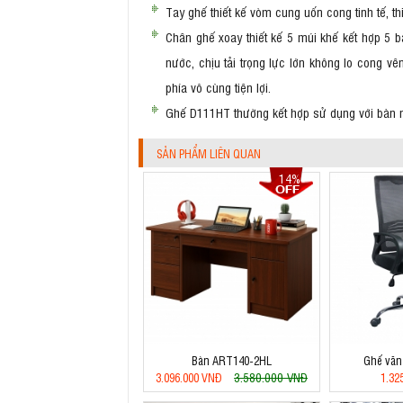
Tay ghế thiết kế vòm cung uốn cong tinh tế, th
Chân ghế xoay thiết kế 5 múi khế kết hợp 5 
nước, chịu tải trọng lực lớn không lo cong 
phía vô cùng tiện lợi.
Ghế D111HT thường kết hợp sử dụng với bàn nhâ
SẢN PHẨM LIÊN QUAN
14%
Bàn ART140-2HL
Ghế văn
3.580.000 VNĐ
3.096.000 VNĐ
1.32