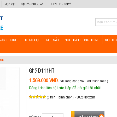
MẸO VẶT
ĐẠI LÝ - CHI NHÁNH
LIÊN HỆ - GÓP Ý
VĂN PHÒNG
TỦ TÀI LIỆU
KÉT SẮT
NỘI THẤT CÔNG TRÌNH
NỘI TH
ÒNG
Ghế D111HT
1.569.000 VNĐ
( Vui lòng cộng VAT khi thanh toán )
Công trình liên hệ trực tiếp để có giá tốt nhất
(5 trên 1 bình chọn) - 3882 lượt xem