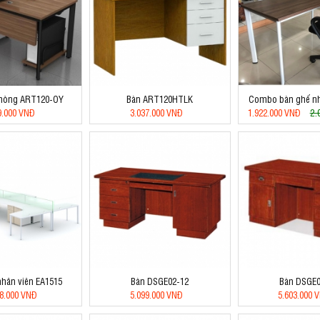
phòng ART120-OY
Bàn ART120HTLK
Combo bàn ghế nh
2.
9.000 VNĐ
3.037.000 VNĐ
1.922.000 VNĐ
hân viên EA1515
Bàn DSGE02-12
Bàn DSGE0
88.000 VNĐ
5.099.000 VNĐ
5.603.000 