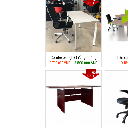
Combo bàn ghế trưởng phòng
Bàn c
3.590.000 VNĐ
2.790.000 VNĐ
9.15
29%