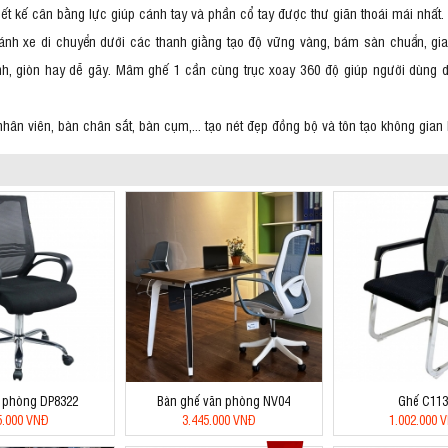
iết kế cân bằng lực giúp cánh tay và phần cổ tay được thư giãn thoái mái nhất.
bánh xe di chuyển dưới các thanh giằng tạo độ vững vàng, bám sàn chuẩn, gia
vênh, giòn hay dễ gãy. Mâm ghế 1 cần cùng trục xoay 360 độ giúp người dùng 
n viên, bàn chân sắt, bàn cụm,... tạo nét đẹp đồng bộ và tôn tạo không gian l
 phòng DP8322
Bàn ghế văn phòng NV04
Ghế C11
5.000 VNĐ
3.445.000 VNĐ
1.002.000 