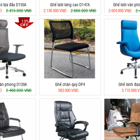
có tựa đầu D155A
Ghế lưới lưng cao D147A
Ghế lưới văn p
2.415.000 VNĐ
2.665.000 VNĐ
2.
NĐ
2.136.000 VNĐ
2.004.000 VNĐ
19%
văn phòng D120A
Ghế chân quỳ DP4
Ghế lãnh đạ
2.460.000 VNĐ
NĐ
583.000 VNĐ
3.710.000 