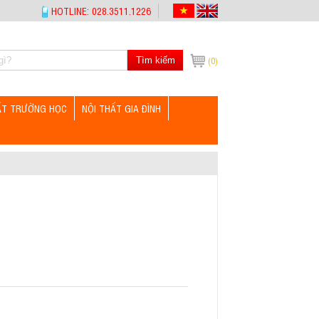
HOTLINE: 028.3511.1226
Tìm kiếm
(0)
ẤT TRƯỜNG HỌC
NỘI THẤT GIA ĐÌNH