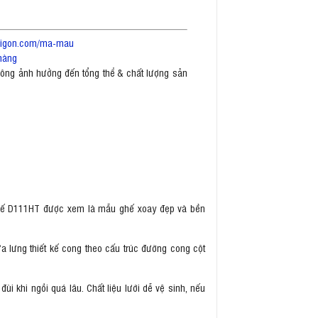
saigon.com/ma-mau
hàng
không ảnh hưởng đến tổng thể & chất lượng sản
ghế D111HT được xem là mẫu ghế xoay đẹp và bền
a lưng thiết kế cong theo cấu trúc đường cong cột
 khi ngồi quá lâu. Chất liệu lưới dễ vệ sinh, nếu