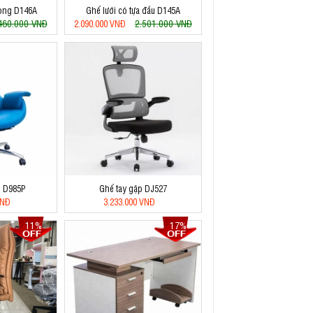
hòng D146A
Ghế lưới có tựa đầu D145A
460.000 VNĐ
2.501.000 VNĐ
2.090.000 VNĐ
o D985P
Ghế tay gập DJ527
VNĐ
3.233.000 VNĐ
11%
17%