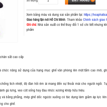
Số lượng
Xem bảng màu và dung sai sản phẩm tại:
https://hoaphat
. Tham khảo
Chính sách giao 
Giao hàng tận nơi Hồ Chí Minh
Nhà sản xuất có thể thay đổi 1 số chi tiết nhưng 
Ghi chú:
phẩm
 chân sắt cao cấp
nh và chức năng sử dụng của hạng mục ghế văn phòng lên một tầm cao mới, 
 chống tích nhiệt, độ đàn hồi êm ái mang đến sự thoải mái cho người ngồi. Tự
tránh gù lưng, vẹo cột sống hay đau nhức xương khớp hữu hiệu.
g và bằng phẳng, mép ghế dốc ngược xuống có tác dụng làm giảm áp lực lên đùi
ụng cho ghế.