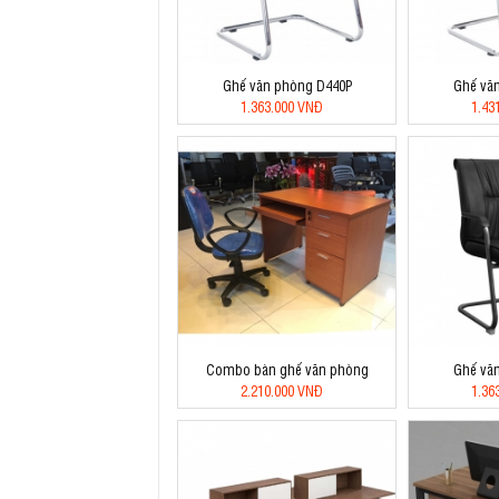
Ghế văn phòng D440P
Ghế vă
1.363.000 VNĐ
1.43
Combo bàn ghế văn phòng
Ghế vă
2.210.000 VNĐ
1.36