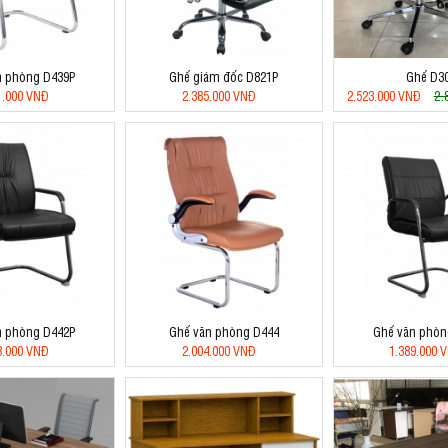
n phòng D439P
Ghế giám đốc D821P
Ghế D3
2.
1.000 VNĐ
2.385.000 VNĐ
2.523.000 VNĐ
n phòng D442P
Ghế văn phòng D444
Ghế văn phòn
3.000 VNĐ
2.004.000 VNĐ
1.389.000 