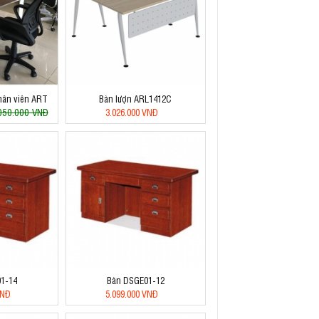
ân viên ART
Bàn lượn ARL1412C
050.000 VNĐ
3.026.000 VNĐ
1-14
Bàn DSGE01-12
VNĐ
5.099.000 VNĐ