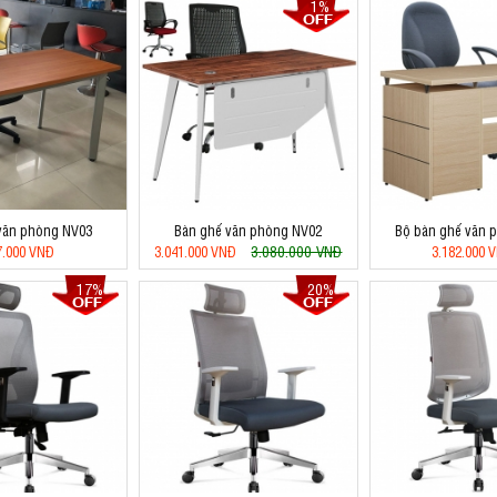
1%
văn phòng NV03
Bàn ghế văn phòng NV02
Bộ bàn ghế văn 
3.080.000 VNĐ
7.000 VNĐ
3.041.000 VNĐ
3.182.000 
17%
20%