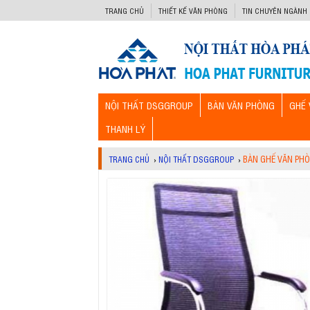
-->
TRANG CHỦ
THIẾT KẾ VĂN PHÒNG
TIN CHUYÊN NGÀNH
NỘI THẤT DSGGROUP
BÀN VĂN PHÒNG
GHẾ 
THANH LÝ
BÀN GHẾ VĂN PH
TRANG CHỦ
›
NỘI THẤT DSGGROUP
›