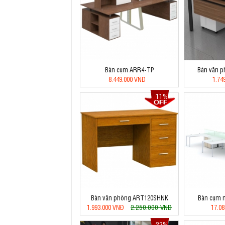
Bàn cụm ARR4-TP
Bàn văn 
8.449.000 VNĐ
1.74
11%
Bàn văn phòng ART120SHNK
Bàn cụm n
2.250.000 VNĐ
1.993.000 VNĐ
17.0
22%