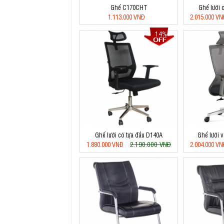
Ghế C170CHT
Ghế lưới 
1.113.000 VNĐ
2.015.000 V
14%
Ghế lưới có tựa đầu D140A
Ghế lưới 
2.190.000 VNĐ
1.880.000 VNĐ
2.004.000 V