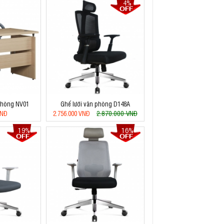
4%
phòng NV01
Ghế lưới văn phòng D148A
2.870.000 VNĐ
VNĐ
2.756.000 VNĐ
19%
16%