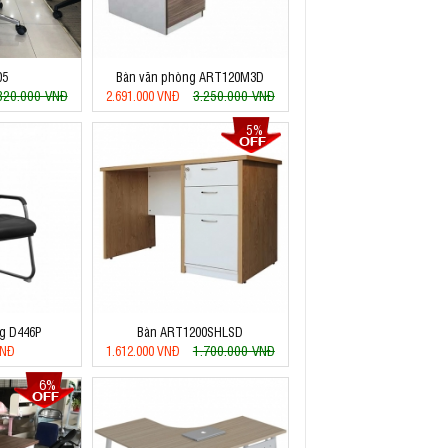
05
Bàn văn phòng ART120M3D
820.000 VNĐ
3.250.000 VNĐ
2.691.000 VNĐ
5%
g D446P
Bàn ART1200SHLSD
1.700.000 VNĐ
VNĐ
1.612.000 VNĐ
6%