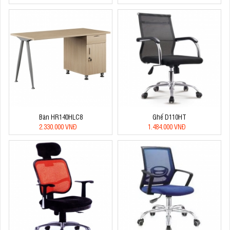
Bàn HR140HLC8
Ghế D110HT
2.330.000 VNĐ
1.484.000 VNĐ