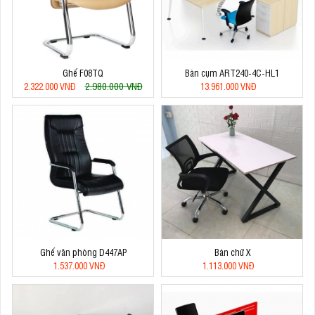
Ghế F08TQ
Bàn cụm ART240-4C-HL1
2.980.000 VNĐ
2.322.000 VNĐ
13.961.000 VNĐ
Ghế văn phòng D447AP
Bàn chữ X
1.537.000 VNĐ
1.113.000 VNĐ