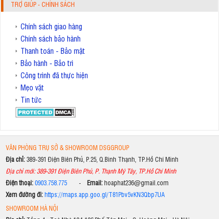
TRỢ GIÚP - CHÍNH SÁCH
Chính sách giao hàng
Chính sách bảo hành
Thanh toán - Bảo mật
Bảo hành - Bảo trì
Công trình đã thực hiện
Mẹo vặt
Tin tức
VĂN PHÒNG TRỤ SỞ & SHOWROOM DSGGROUP
Địa chỉ:
389-391 Điện Biên Phủ, P.25, Q.Bình Thạnh, TP.Hồ Chí Minh
Địa chỉ mới: 389-391 Điện Biên Phủ, P. Thạnh Mỹ Tây, TP.Hồ Chí Minh
Điện thoại:
0903.758.775
-
Email:
hoaphat236@gmail.com
Xem đường đi:
https://maps.app.goo.gl/T81Pbv5vKN3Qbp7UA
SHOWROOM HÀ NỘI