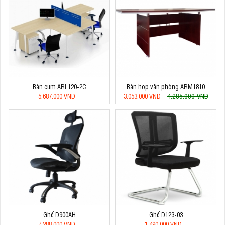
Bàn cụm ARL120-2C
Bàn họp văn phòng ARM1810
4.285.000 VNĐ
5.687.000 VNĐ
3.053.000 VNĐ
Ghế D900AH
Ghế D123-03
7.288.000 VNĐ
1.490.000 VNĐ