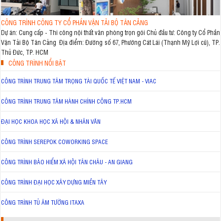
CÔNG TRÌNH CÔNG TY CỔ PHẦN VẬN TẢI BỘ TÂN CẢNG
Dự án: Cung cấp - Thi công nội thất văn phòng trọn gói Chủ đầu tư: Công ty Cổ Phần
Vận Tải Bộ Tân Cảng Địa điểm: Đường số 67, Phường Cát Lái (Thạnh Mỹ Lợi cũ), TP.
Thủ Đức, TP. HCM
CÔNG TRÌNH NỔI BẬT
CÔNG TRÌNH TRUNG TÂM TRỌNG TÀI QUỐC TẾ VIỆT NAM - VIAC
CÔNG TRÌNH TRUNG TÂM HÀNH CHÍNH CÔNG TP.HCM
ĐẠI HỌC KHOA HỌC XÃ HỘI & NHÂN VĂN
CÔNG TRÌNH SEREPOK COWORKING SPACE
CÔNG TRÌNH BẢO HIỂM XÃ HỘI TÂN CHÂU - AN GIANG
CÔNG TRÌNH ĐẠI HỌC XÂY DỰNG MIỀN TÂY
CÔNG TRÌNH TỦ ÂM TƯỜNG ITAXA