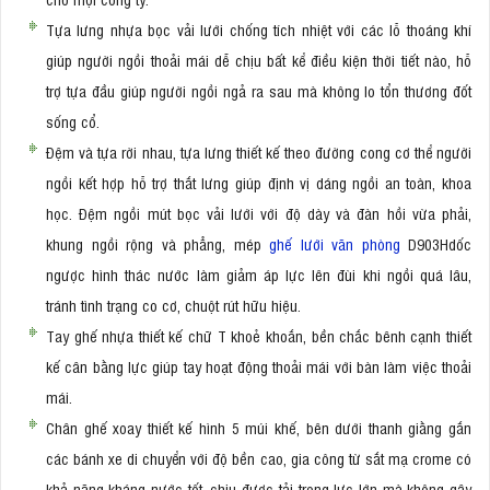
Tựa lưng nhựa bọc vải lưới chống tích nhiệt với các lỗ thoáng khí
giúp người ngồi thoải mái dễ chịu bất kể điều kiện thời tiết nào, hỗ
trợ tựa đầu giúp người ngồi ngả ra sau mà không lo tổn thương đốt
sống cổ.
Đệm và tựa rời nhau, tựa lưng thiết kế theo đường cong cơ thể người
ngồi kết hợp hỗ trợ thắt lưng giúp định vị dáng ngồi an toàn, khoa
học. Đệm ngồi mút bọc vải lưới với độ dày và đàn hồi vừa phải,
khung ngồi rộng và phẳng, mép
ghế lưới văn phòng
D903Hdốc
ngược hình thác nước làm giảm áp lực lên đùi khi ngồi quá lâu,
tránh tình trạng co cơ, chuột rút hữu hiệu.
Tay ghế nhựa thiết kế chữ T khoẻ khoắn, bền chắc bênh cạnh thiết
kế cân bằng lực giúp tay hoạt động thoải mái với bàn làm việc thoải
mái.
Chân ghế xoay thiết kế hình 5 múi khế, bên dưới thanh giằng gắn
các bánh xe di chuyển với độ bền cao, gia công từ sắt mạ crome có
khả năng kháng nước tốt, chịu được tải trọng lực lớn mà không gây