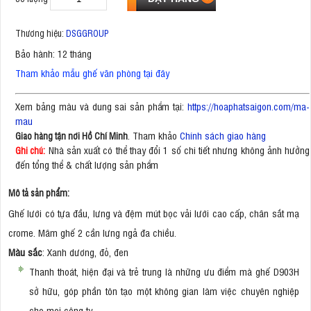
Thương hiệu:
DSGGROUP
Bảo hành: 12 tháng
Tham khảo mẫu ghế văn phòng tại đây
Xem bảng màu và dung sai sản phẩm tại:
https://hoaphatsaigon.com/ma-
mau
. Tham khảo
Chính sách giao hàng
Giao hàng tận nơi Hồ Chí Minh
Nhà sản xuất có thể thay đổi 1 số chi tiết nhưng không ảnh hưởng
Ghi chú:
đến tổng thể & chất lượng sản phẩm
Mô tả sản phẩm:
Ghế lưới có tựa đầu, lưng và đệm mút bọc vải lưới cao cấp, chân sắt mạ
crome. Mâm ghế 2 cần lưng ngả đa chiều.
Màu sắc
: Xanh dương, đỏ, đen
Thanh thoát, hiện đại và trẻ trung là những ưu điểm mà ghế D903H
sở hữu, góp phần tôn tạo một không gian làm việc chuyên nghiệp
cho mọi công ty.