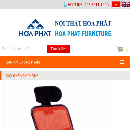
-->
HOTLINE: 028.3511.1226
Tìm kiếm
(0)
DANH MỤC SẢN PHẨM
BÀN GHẾ VĂN PHÒNG