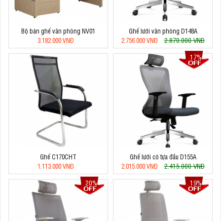
Bộ bàn ghế văn phòng NV01
Ghế lưới văn phòng D148A
2.870.000 VNĐ
3.182.000 VNĐ
2.756.000 VNĐ
17%
Ghế C170CHT
Ghế lưới có tựa đầu D155A
2.415.000 VNĐ
1.113.000 VNĐ
2.015.000 VNĐ
20%
19%