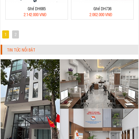
Ghế DH685
Ghế DH736
2.142.000 VNĐ
2.062.000 VNĐ
1
2
TIN TỨC NỔI BẬT