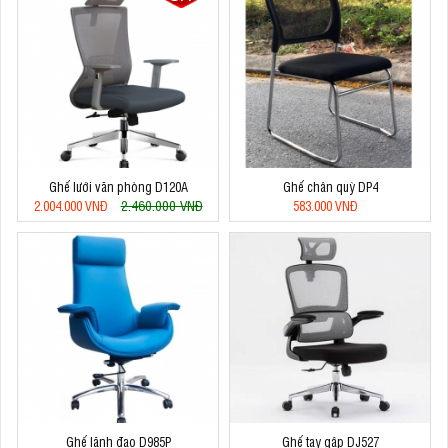
Ghế lưới văn phòng D120A
Ghế chân quỳ DP4
2.460.000 VNĐ
2.004.000 VNĐ
583.000 VNĐ
Ghế lãnh đạo D985P
Ghế tay gập DJ527