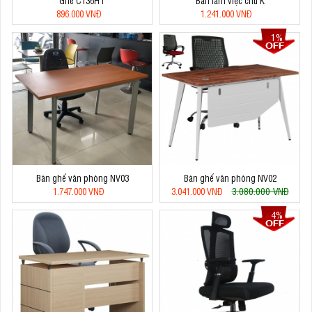
Ghế C136HT
Bàn làm việc chữ K
896.000 VNĐ
1.241.000 VNĐ
1%
Bàn ghế văn phòng NV03
Bàn ghế văn phòng NV02
3.080.000 VNĐ
1.747.000 VNĐ
3.041.000 VNĐ
4%