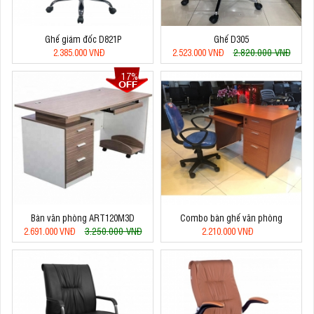
Ghế giám đốc D821P
Ghế D305
2.820.000 VNĐ
2.385.000 VNĐ
2.523.000 VNĐ
17%
Bàn văn phòng ART120M3D
Combo bàn ghế văn phòng
3.250.000 VNĐ
2.691.000 VNĐ
2.210.000 VNĐ