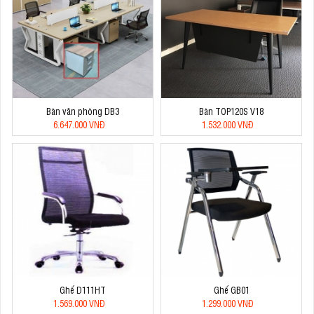
Bàn văn phòng DB3
Bàn TOP120S V18
6.647.000 VNĐ
1.532.000 VNĐ
Ghế D111HT
Ghế GB01
1.569.000 VNĐ
1.299.000 VNĐ