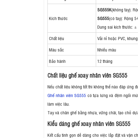
SG555K
(không tay): R
Kích thước
SG555
(có tay): Rộng 
Dung sai kích thước: ±
Chất liệu
Vải nỉ hoặc PVC, khung
Màu sắc
Nhiều màu
Bảo hành
12 tháng
Chất liệu ghế xoay nhân viên SG555
Nếu chất liệu không tốt thì không thể nào đáp ứng
Ghế nhân viên SG555
có tựa lưng và đệm ngồi mút
làm việc lâu.
Tay và chân ghế bằng nhựa, vững chãi, tạo chỗ dự
Kiểu dáng ghế xoay nhân viên SG555
Kết cấu tinh gọn dễ dàng cho việc lắp đặt và vận c