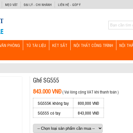
MẸO VẶT
ĐẠI LÝ - CHI NHÁNH
LIÊN HỆ - GÓP Ý
VĂN PHÒNG
TỦ TÀI LIỆU
KÉT SẮT
NỘI THẤT CÔNG TRÌNH
NỘI TH
Ghế SG555
843.000 VNĐ
( Vui lòng cộng VAT khi thanh toán )
SG555K không tay
800,000 VNĐ
SG555 có tay
843,000 VNĐ