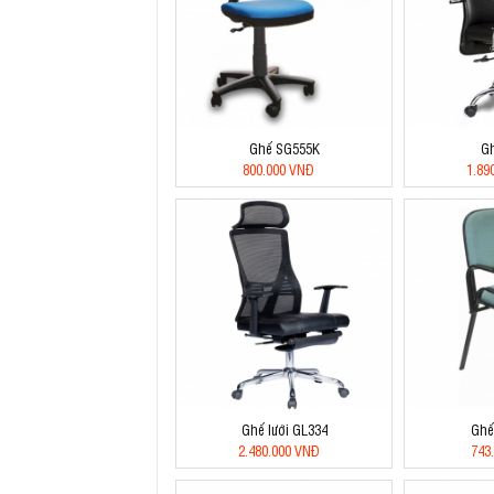
Ghế SG555K
G
800.000 VNĐ
1.89
Ghế lưới GL334
Ghế
2.480.000 VNĐ
743