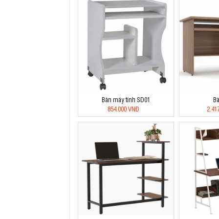
Bàn máy tính SD01
B
854.000 VNĐ
2.41