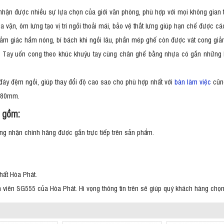
nhận được nhiều sự lựa chọn của giới văn phòng, phù hợp với mọi không gian
 vặn, ôm lưng tạo vị trí ngồi thoải mái, bảo vệ thắt lưng giúp hạn chế được 
m giác hầm nóng, bí bách khi ngồi lâu, phần mép ghế còn được vát cong giảm 
hút. Tay uốn cong theo khúc khuỷu tay cùng chân ghế bằng nhựa có gắn những b
 đáy đệm ngồi, giúp thay đổi độ cao sao cho phù hợp nhất với
bàn làm việc
cũn
 980mm.
 gồm:
g nhận chính hãng được gắn trực tiếp trên sản phẩm.
hất Hòa Phát.
n viên SG555 của Hòa Phát. Hi vọng thông tin trên sẽ giúp quý khách hàng chọ