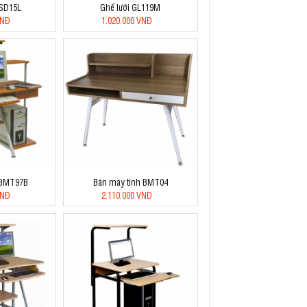
 SD15L
Ghế lưới GL119M
VNĐ
1.020.000 VNĐ
 BMT97B
Bàn máy tính BMT04
VNĐ
2.110.000 VNĐ