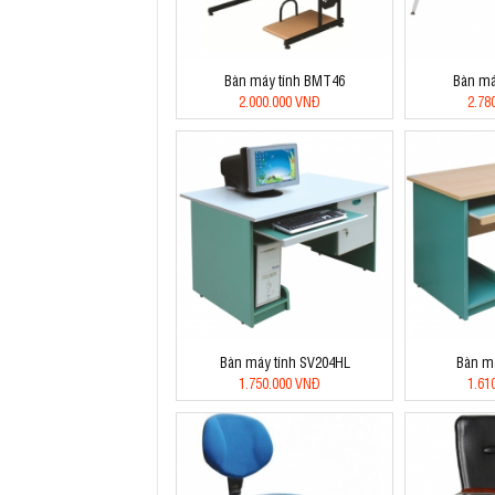
Bàn máy tính BMT46
Bàn má
2.000.000 VNĐ
2.78
Bàn máy tính SV204HL
Bàn má
1.750.000 VNĐ
1.61