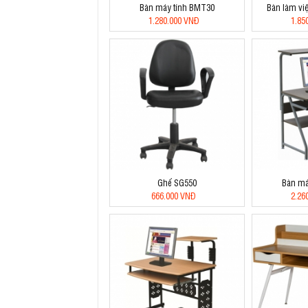
Bàn máy tính BMT30
Bàn làm vi
1.280.000 VNĐ
1.85
Ghế SG550
Bàn má
666.000 VNĐ
2.26