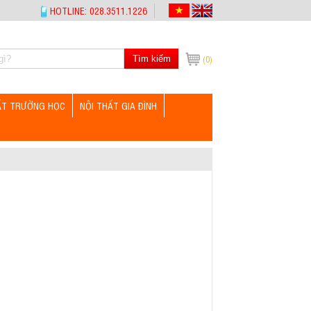
HOTLINE: 028.3511.1226
Tìm kiếm
(0)
ẤT TRƯỜNG HỌC
NỘI THẤT GIA ĐÌNH