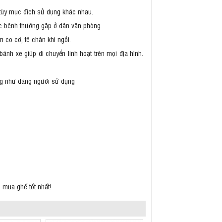
 tùy mục đích sử dụng khác nhau.
các bệnh thường gặp ở dân văn phòng.
co cơ, tê chân khi ngồi.
ánh xe giúp di chuyển linh hoạt trên mọi địa hình.
g như dáng người sử dụng
n mua ghế tốt nhất!