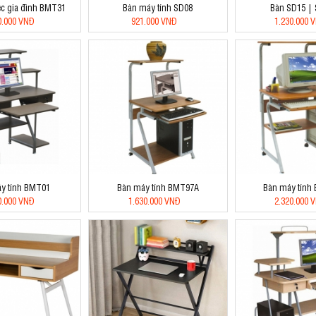
ệc gia đình BMT31
Bàn máy tính SD08
Bàn SD15 |
0.000 VNĐ
921.000 VNĐ
1.230.000 
y tính BMT01
Bàn máy tính BMT97A
Bàn máy tính
0.000 VNĐ
1.630.000 VNĐ
2.320.000 