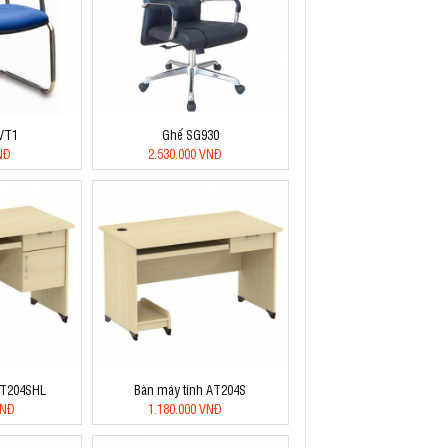
VT1
Ghế SG930
NĐ
2.530.000 VNĐ
AT204SHL
Bàn máy tính AT204S
VNĐ
1.180.000 VNĐ