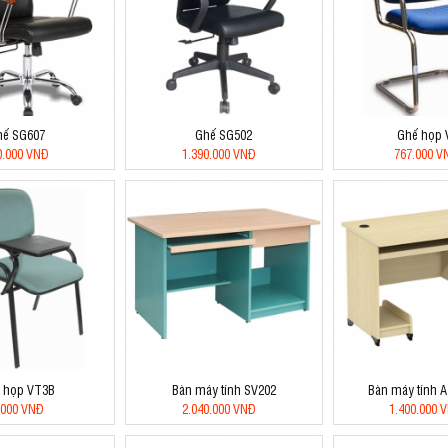
hế SG607
Ghế SG502
Ghế họp 
0.000 VNĐ
1.390.000 VNĐ
767.000 V
 họp VT3B
Bàn máy tính SV202
Bàn máy tính 
.000 VNĐ
2.040.000 VNĐ
1.400.000 