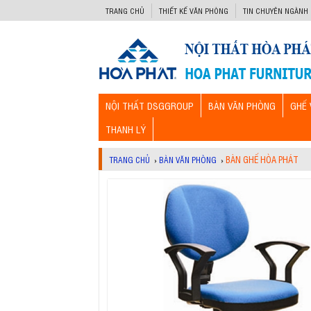
-->
TRANG CHỦ
THIẾT KẾ VĂN PHÒNG
TIN CHUYÊN NGÀNH
NỘI THẤT DSGGROUP
BÀN VĂN PHÒNG
GHẾ 
THANH LÝ
BÀN GHẾ HÒA PHÁT
TRANG CHỦ
›
BÀN VĂN PHÒNG
›