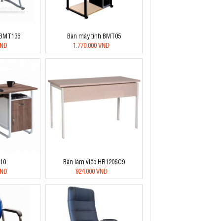
 BMT136
Bàn máy tính BMT05
VNĐ
1.770.000 VNĐ
10
Bàn làm việc HR120SC9
VNĐ
924.000 VNĐ