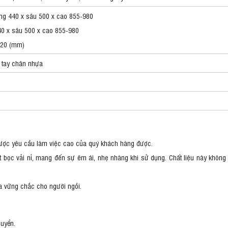
ộng 440 x sâu 500 x cao 855-980
540 x sâu 500 x cao 855-980
 20 (mm)
 tay chân nhựa
 được yêu cầu làm việc cao của quý khách hàng được.
 bọc vải nỉ, mang đến sự êm ái, nhẹ nhàng khi sử dụng. Chất liệu này khôn
a vững chắc cho người ngồi.
huyển.