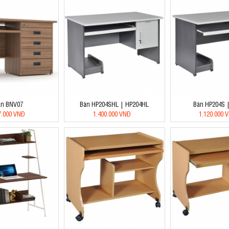
àn BNV07
Bàn HP204SHL | HP204HL
Bàn HP204S 
7.000 VNĐ
1.400.000 VNĐ
1.120.000 