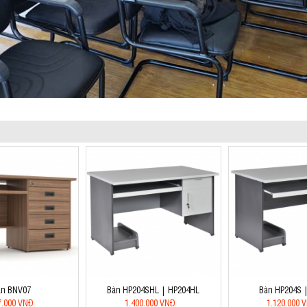
àn BNV07
Bàn HP204SHL | HP204HL
Bàn HP204S 
7.000 VNĐ
1.400.000 VNĐ
1.120.000 