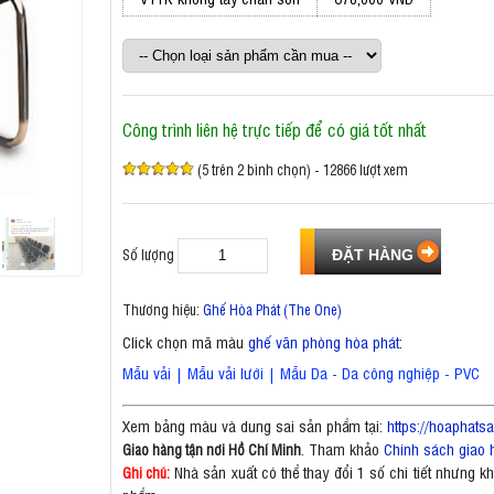
Công trình liên hệ trực tiếp để có giá tốt nhất
(5 trên 2 bình chọn) - 12866 lượt xem
Số lượng
Thương hiệu:
Ghế Hòa Phát (The One)
Click chọn mã màu
ghế văn phòng hòa phát
:
Mẫu vải
|
Mẫu vải lưới
|
Mẫu Da - Da công nghiệp - PVC
Xem bảng màu và dung sai sản phẩm tại:
https://hoaphat
. Tham khảo
Chính sách giao 
Giao hàng tận nơi Hồ Chí Minh
Nhà sản xuất có thể thay đổi 1 số chi tiết nhưng 
Ghi chú: