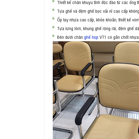
Thiết kế chân khuỵu tĩnh độc đáo từ các ống t
Tựa ghế và đệm ghế bọc vải nỉ cao cấp không x
Ốp tay nhựa cao cấp, khỏe khoắn, thiết kế v
Tựa lưng lõm, khung ghế rộng rãi, đệm ghế dày
Bên dưới chân
ghế họp
VT1 có gắn chốt nhựa a