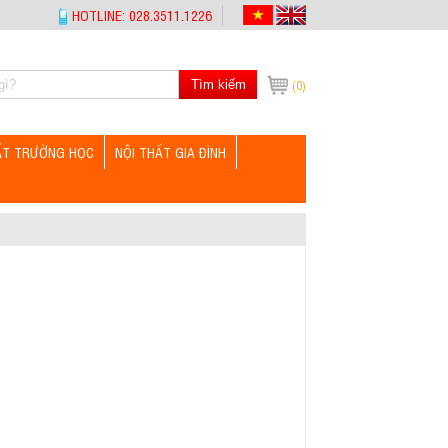
HOTLINE: 028.3511.1226
Tìm kiếm
(0)
ẤT TRƯỜNG HỌC
NỘI THẤT GIA ĐÌNH