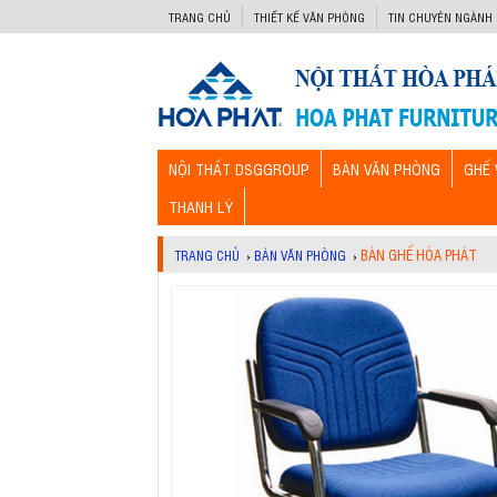
-->
TRANG CHỦ
THIẾT KẾ VĂN PHÒNG
TIN CHUYÊN NGÀNH
NỘI THẤT DSGGROUP
BÀN VĂN PHÒNG
GHẾ 
THANH LÝ
BÀN GHẾ HÒA PHÁT
TRANG CHỦ
›
BÀN VĂN PHÒNG
›