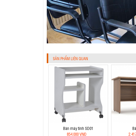
SẢN PHẨM LIÊN QUAN
Bàn máy tính SD01
B
854.000 VNĐ
2.41