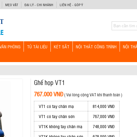
MẸO VẶT
ĐẠI LÝ - CHI NHÁNH
LIÊN HỆ - GÓP Ý
VĂN PHÒNG
TỦ TÀI LIỆU
KÉT SẮT
NỘI THẤT CÔNG TRÌNH
NỘI TH
Ghế họp VT1
767.000 VNĐ
( Vui lòng cộng VAT khi thanh toán )
VT1 có tay chân mạ
814,000 VNĐ
VT1 có tay chân sơn
767,000 VNĐ
VT1K không tay chân mạ
748,000 VNĐ
VT1K không tay chân sơn
678,000 VNĐ