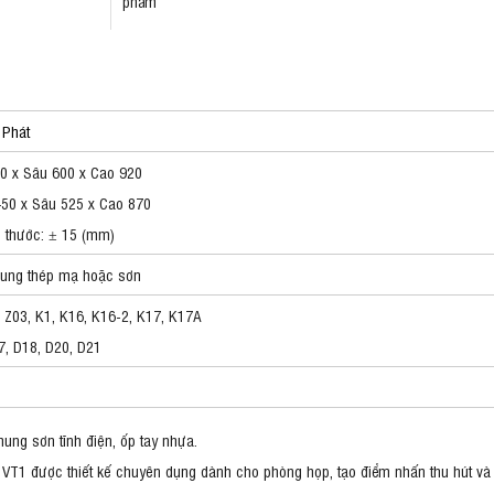
phẩm
 Phát
0 x Sâu 600 x Cao 920
50 x Sâu 525 x Cao 870
h thước: ± 15 (mm)
khung thép mạ hoặc sơn
, Z03, K1, K16, K16-2, K17, K17A
7, D18, D20, D21
ung sơn tĩnh điện, ốp tay nhựa.
VT1 được thiết kế chuyên dụng dành cho phòng họp, tạo điểm nhấn thu hút và