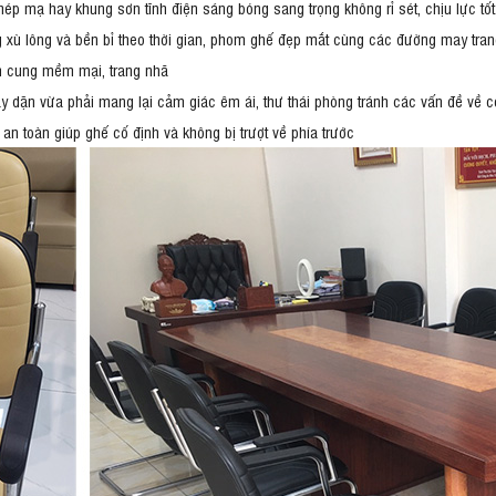
hép mạ hay khung sơn tĩnh điện sáng bóng sang trọng không rỉ sét, chịu lực tốt
ù lông và bền bỉ theo thời gian, phom ghế đẹp mắt cùng các đường may trang tr
òm cung mềm mại, trang nhã
 dặn vừa phải mang lại cảm giác êm ái, thư thái phòng tránh các vấn đề về cộ
n toàn giúp ghế cố định và không bị trượt về phía trước