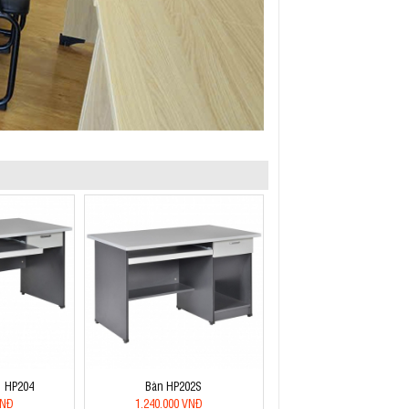
| HP204
Bàn HP202S
VNĐ
1.240.000 VNĐ