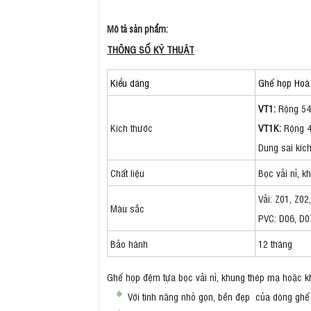
Mô tả sản phẩm:
THÔNG SỐ KỸ THUẬT
Kiểu dáng
Ghế họp Hoà
VT1:
Rộng 54
Kích thước
VT1K:
Rộng 4
Dung sai kíc
Chất liệu
Bọc vải nỉ, 
Vải: Z01, Z02
Màu sắc
PVC: D06, D0
Bảo hành
12 tháng
Ghế họp đệm tựa bọc vải nỉ, khung thép mạ hoặc kh
Với tính năng nhỏ gọn, bền đẹp của dòng ghế 