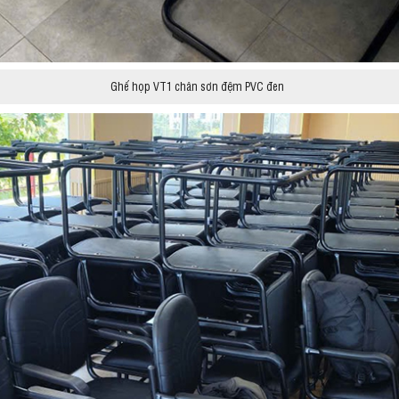
Ghế họp VT1 chân sơn đệm PVC đen