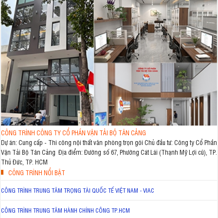
CÔNG TRÌNH CÔNG TY CỔ PHẦN VẬN TẢI BỘ TÂN CẢNG
Dự án: Cung cấp - Thi công nội thất văn phòng trọn gói Chủ đầu tư: Công ty Cổ Phần
Vận Tải Bộ Tân Cảng Địa điểm: Đường số 67, Phường Cát Lái (Thạnh Mỹ Lợi cũ), TP.
Thủ Đức, TP. HCM
CÔNG TRÌNH NỔI BẬT
CÔNG TRÌNH TRUNG TÂM TRỌNG TÀI QUỐC TẾ VIỆT NAM - VIAC
CÔNG TRÌNH TRUNG TÂM HÀNH CHÍNH CÔNG TP.HCM