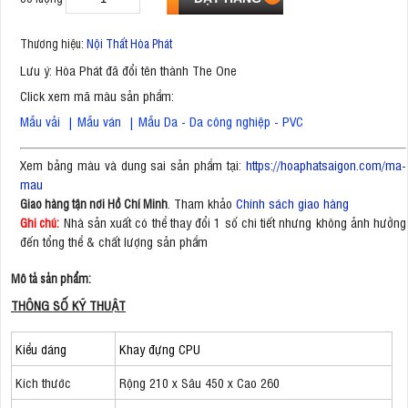
Thương hiệu:
Nội Thất Hòa Phát
Lưu ý: Hòa Phát đã đổi tên thành The One
Click xem mã màu sản phẩm:
Mẫu vải
|
Mẫu ván
|
Mẫu Da - Da công nghiệp - PVC
Xem bảng màu và dung sai sản phẩm tại:
https://hoaphatsaigon.com/ma-
mau
. Tham khảo
Chính sách giao hàng
Giao hàng tận nơi Hồ Chí Minh
Nhà sản xuất có thể thay đổi 1 số chi tiết nhưng không ảnh hưởng
Ghi chú:
đến tổng thể & chất lượng sản phẩm
Mô tả sản phẩm:
THÔNG SỐ KỸ THUẬT
Kiểu dáng
Khay đựng CPU
Kích thước
Rộng 210 x Sâu 450 x Cao 260