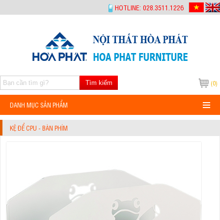
-->
HOTLINE: 028.3511.1226
Tìm kiếm
(0)
DANH MỤC SẢN PHẨM
KỆ ĐỂ CPU - BÀN PHÍM