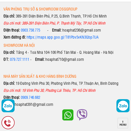
VĂN PHÒNG TRỤ SỞ & SHOWROOM DSGGROUP
Địa chỉ:
389-391 Điện Biên Phủ, P.25, Q.Bình Thạnh, TP.Hồ Chí Minh
Địa chỉ mới: 389-391 Điện Biên Phủ, P. Thạnh Mỹ Tây, TP.Hồ Chí Minh
Điện thoại:
0903.758.775
-
Email:
hoaphat236@gmail.com
Xem đường đi:
https://maps.app.goo.gl/T81Pbv5vKN3Qbp7UA
SHOWROOM HÀ NỘI
Địa chỉ:
Tầng 4 - Toà Nhà 104-106 Phố Tân Mai - Q. Hoàng Mai - Hà Nội
ĐT:
079.727.1111
-
Email:
hoaphat710@gmail.com
NHÀ MÁY SẢN XUẤT & KHO HÀNG BÌNH DƯƠNG
Địa chỉ:
19 Đường Vĩnh Phú 30, Phường Vĩnh Phú, TP.Thuận An, Bình Dương
Địa chỉ mới: 19 Vĩnh Phú 30, Phường Lái Thiêu, TP. Hồ Chí Minh
Điện thoại:
0909.746.682
Email:
hoaphat391@gmail.com