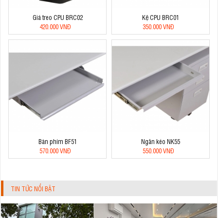
Giá treo CPU BRC02
Kệ CPU BRC01
420.000 VNĐ
350.000 VNĐ
Bàn phím BF51
Ngăn kéo NK55
570.000 VNĐ
550.000 VNĐ
TIN TỨC NỔI BẬT