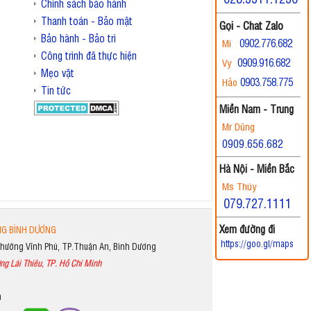
Chính sách bảo hành
Thanh toán - Bảo mật
Gọi - Chat Zalo
Bảo hành - Bảo trì
0902.776.682
Mi
Công trình đã thực hiện
0909.916.682
Vy
Mẹo vặt
0903.758.775
Hảo
Tin tức
Miền Nam - Trung
Mr Dũng
0909.656.682
Hà Nội - Miền Bắc
Ms Thúy
079.727.1111
Xem đường đi
NG BÌNH DƯƠNG
https://goo.gl/maps
Phường Vĩnh Phú, TP.Thuận An, Bình Dương
ng Lái Thiêu, TP. Hồ Chí Minh
m