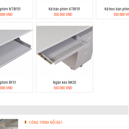
o phím NTBF01
Kệ bàn phím ATBF01
Kệ treo bàn ph
.000 VNĐ
350.000 VNĐ
350.000 V
 phím BF51
Ngăn kéo NK55
.000 VNĐ
550.000 VNĐ
CÔNG TRÌNH NỔI BẬT