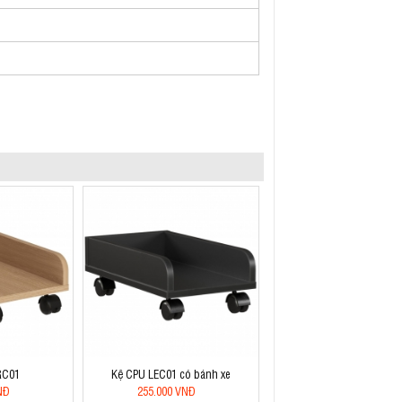
RC01
Kệ CPU LEC01 có bánh xe
NĐ
255.000 VNĐ