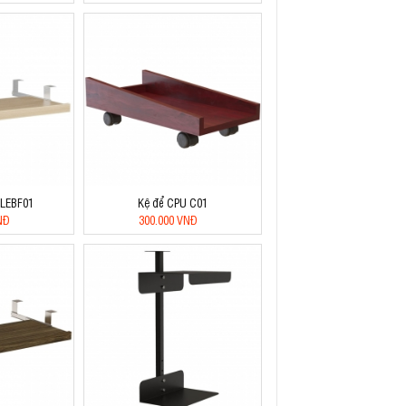
 LEBF01
Kệ để CPU C01
NĐ
300.000 VNĐ