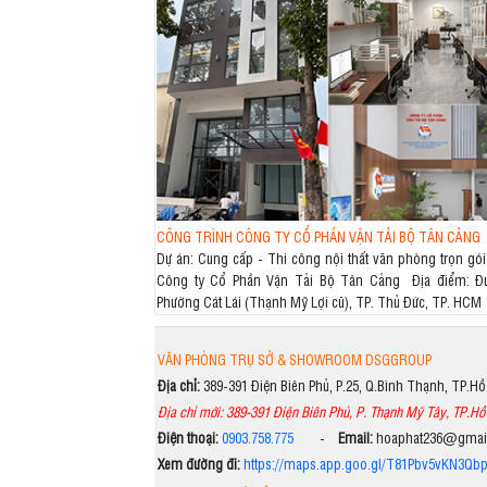
CÔNG TRÌNH CÔNG TY CỔ PHẦN VẬN TẢI BỘ TÂN CẢNG
Dự án: Cung cấp - Thi công nội thất văn phòng trọn gói
Công ty Cổ Phần Vận Tải Bộ Tân Cảng Địa điểm: Đ
Phường Cát Lái (Thạnh Mỹ Lợi cũ), TP. Thủ Đức, TP. HCM
VĂN PHÒNG TRỤ SỞ & SHOWROOM DSGGROUP
Địa chỉ:
389-391 Điện Biên Phủ, P.25, Q.Bình Thạnh, TP.H
Địa chỉ mới: 389-391 Điện Biên Phủ, P. Thạnh Mỹ Tây, TP.Hồ
Điện thoại:
0903.758.775
-
Email:
hoaphat236@gma
Xem đường đi:
https://maps.app.goo.gl/T81Pbv5vKN3Qb