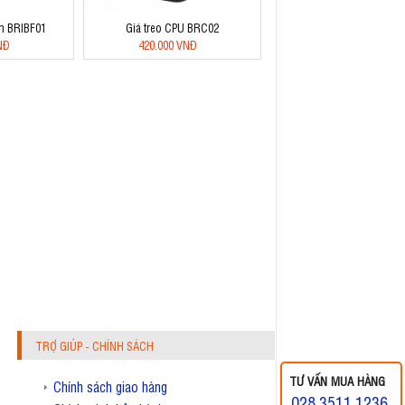
ím BRIBF01
Giá treo CPU BRC02
NĐ
420.000 VNĐ
TRỢ GIÚP - CHÍNH SÁCH
TƯ VẤN MUA HÀNG
Chính sách giao hàng
028.3511.1236