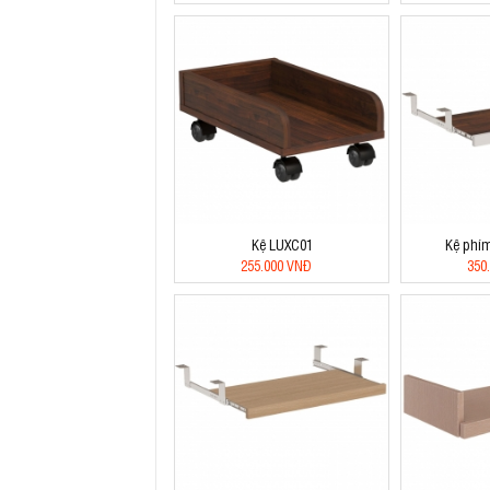
Kệ LUXC01
Kệ phím
255.000 VNĐ
350