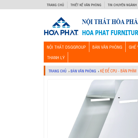
-->
TRANG CHỦ
THIẾT KẾ VĂN PHÒNG
TIN CHUYÊN NGÀNH
NỘI THẤT DSGGROUP
BÀN VĂN PHÒNG
GHẾ 
THANH LÝ
KỆ ĐỂ CPU - BÀN PHÍM
TRANG CHỦ
›
BÀN VĂN PHÒNG
›