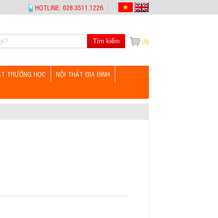
HOTLINE: 028.3511.1226
Tìm kiếm
(0)
ẤT TRƯỜNG HỌC
NỘI THẤT GIA ĐÌNH