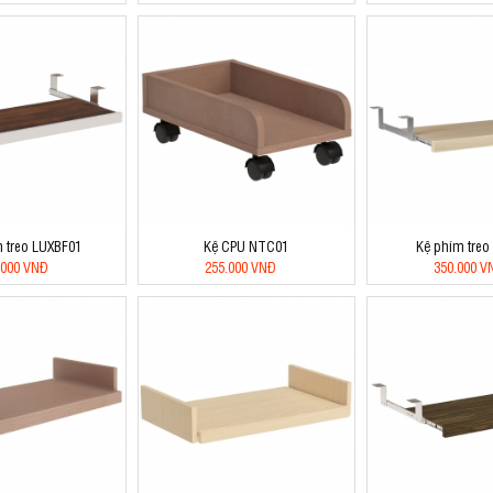
 treo LUXBF01
Kệ CPU NTC01
Kệ phím treo
.000 VNĐ
255.000 VNĐ
350.000 V