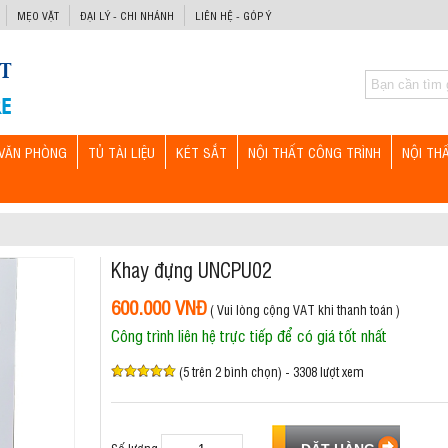
MẸO VẶT
ĐẠI LÝ - CHI NHÁNH
LIÊN HỆ - GÓP Ý
VĂN PHÒNG
TỦ TÀI LIỆU
KÉT SẮT
NỘI THẤT CÔNG TRÌNH
NỘI TH
Khay đựng UNCPU02
600.000 VNĐ
( Vui lòng cộng VAT khi thanh toán )
Công trình liên hệ trực tiếp để có giá tốt nhất
(5 trên 2 bình chọn) - 3308 lượt xem