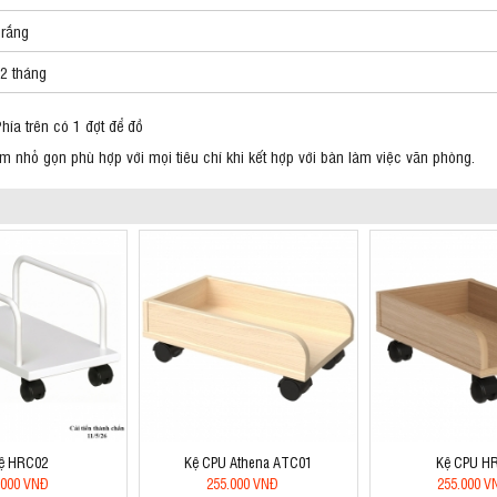
rắng
2 tháng
Phía trên có 1 đợt để đồ
 nhỏ gọn phù hợp với mọi tiêu chí khi kết hợp với bàn làm việc văn phòng.
ệ HRC02
Kệ CPU Athena ATC01
Kệ CPU H
.000 VNĐ
255.000 VNĐ
255.000 V