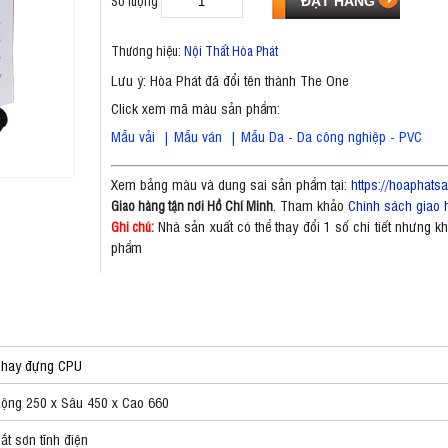
Số lượng
Thương hiệu:
Nội Thất Hòa Phát
Lưu ý: Hòa Phát đã đổi tên thành The One
Click xem mã màu sản phẩm:
Mẫu vải
|
Mẫu ván
|
Mẫu Da - Da công nghiệp - PVC
Xem bảng màu và dung sai sản phẩm tại:
https://hoaphat
. Tham khảo
Chính sách giao 
Giao hàng tận nơi Hồ Chí Minh
Nhà sản xuất có thể thay đổi 1 số chi tiết nhưng 
Ghi chú:
phẩm
Khay đựng CPU
ộng 250 x Sâu 450 x Cao 660
ắt sơn tĩnh điện