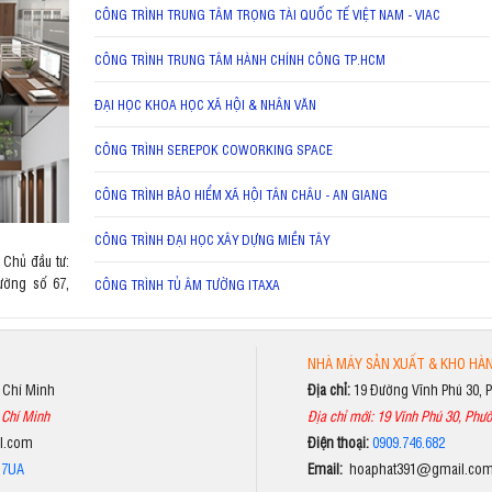
CÔNG TRÌNH TRUNG TÂM TRỌNG TÀI QUỐC TẾ VIỆT NAM - VIAC
CÔNG TRÌNH TRUNG TÂM HÀNH CHÍNH CÔNG TP.HCM
ĐẠI HỌC KHOA HỌC XÃ HỘI & NHÂN VĂN
CÔNG TRÌNH SEREPOK COWORKING SPACE
CÔNG TRÌNH BẢO HIỂM XÃ HỘI TÂN CHÂU - AN GIANG
CÔNG TRÌNH ĐẠI HỌC XÂY DỰNG MIỀN TÂY
 Chủ đầu tư:
ường số 67,
CÔNG TRÌNH TỦ ÂM TƯỜNG ITAXA
NHÀ MÁY SẢN XUẤT & KHO HÀ
ồ Chí Minh
Địa chỉ:
19 Đường Vĩnh Phú 30, 
 Chí Minh
Địa chỉ mới: 19 Vĩnh Phú 30, Phườ
il.com
Điện thoại:
0909.746.682
p7UA
Email:
hoaphat391@gmail.co