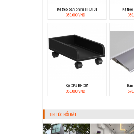
Kệ treo bàn phím HRBF01
Kệ tre
350.000 VNĐ
350
Kệ CPU BRC01
Bàn
350.000 VNĐ
570
TIN TỨC NỔI BẬT