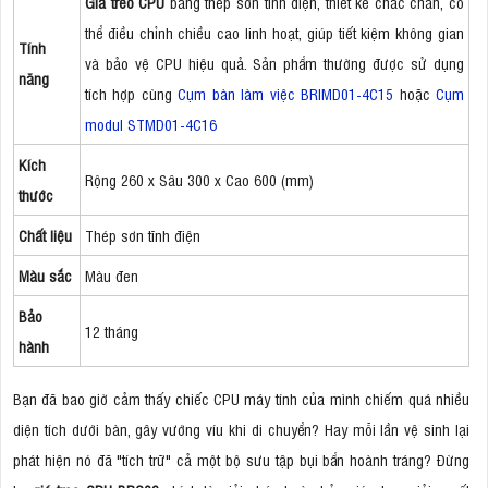
Giá treo CPU
bằng thép sơn tĩnh điện, thiết kế chắc chắn, có
thể điều chỉnh chiều cao linh hoạt, giúp tiết kiệm không gian
Tính
và bảo vệ CPU hiệu quả. Sản phẩm thường được sử dụng
năng
tích hợp cùng
Cụm bàn làm việc BRIMD01-4C15
hoặc
Cụm
modul STMD01-4C16
Kích
Rộng 260 x Sâu 300 x Cao 600 (mm)
thước
Chất liệu
Thép sơn tĩnh điện
Màu sắc
Màu đen
Bảo
12 tháng
hành
Bạn đã bao giờ cảm thấy chiếc CPU máy tính của mình chiếm quá nhiều
diện tích dưới bàn, gây vướng víu khi di chuyển? Hay mỗi lần vệ sinh lại
phát hiện nó đã "tích trữ" cả một bộ sưu tập bụi bẩn hoành tráng? Đừng