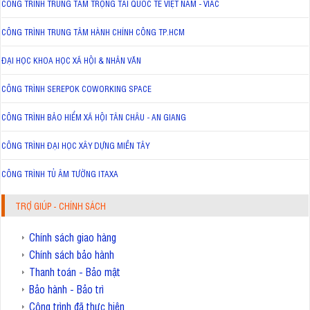
CÔNG TRÌNH TRUNG TÂM TRỌNG TÀI QUỐC TẾ VIỆT NAM - VIAC
CÔNG TRÌNH TRUNG TÂM HÀNH CHÍNH CÔNG TP.HCM
ĐẠI HỌC KHOA HỌC XÃ HỘI & NHÂN VĂN
CÔNG TRÌNH SEREPOK COWORKING SPACE
CÔNG TRÌNH BẢO HIỂM XÃ HỘI TÂN CHÂU - AN GIANG
CÔNG TRÌNH ĐẠI HỌC XÂY DỰNG MIỀN TÂY
CÔNG TRÌNH TỦ ÂM TƯỜNG ITAXA
TRỢ GIÚP - CHÍNH SÁCH
Chính sách giao hàng
Chính sách bảo hành
Thanh toán - Bảo mật
Bảo hành - Bảo trì
Công trình đã thực hiện