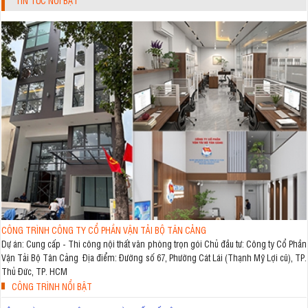
TIN TỨC NỔI BẬT
CÔNG TRÌNH CÔNG TY CỔ PHẦN VẬN TẢI BỘ TÂN CẢNG
Dự án: Cung cấp - Thi công nội thất văn phòng trọn gói Chủ đầu tư: Công ty Cổ Phần
Vận Tải Bộ Tân Cảng Địa điểm: Đường số 67, Phường Cát Lái (Thạnh Mỹ Lợi cũ), TP.
Thủ Đức, TP. HCM
CÔNG TRÌNH NỔI BẬT