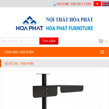
-->
HOTLINE: 028.3511.1226
Tìm kiếm
(0)
DANH MỤC SẢN PHẨM
KỆ ĐỂ CPU - BÀN PHÍM