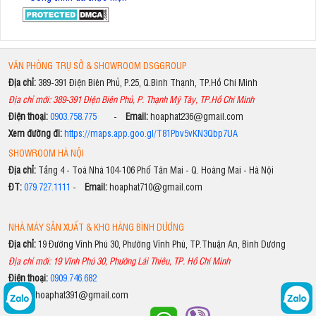
VĂN PHÒNG TRỤ SỞ & SHOWROOM DSGGROUP
Địa chỉ:
389-391 Điện Biên Phủ, P.25, Q.Bình Thạnh, TP.Hồ Chí Minh
Địa chỉ mới: 389-391 Điện Biên Phủ, P. Thạnh Mỹ Tây, TP.Hồ Chí Minh
Điện thoại:
0903.758.775
-
Email:
hoaphat236@gmail.com
Xem đường đi:
https://maps.app.goo.gl/T81Pbv5vKN3Qbp7UA
SHOWROOM HÀ NỘI
Địa chỉ:
Tầng 4 - Toà Nhà 104-106 Phố Tân Mai - Q. Hoàng Mai - Hà Nội
ĐT:
079.727.1111
-
Email:
hoaphat710@gmail.com
NHÀ MÁY SẢN XUẤT & KHO HÀNG BÌNH DƯƠNG
Địa chỉ:
19 Đường Vĩnh Phú 30, Phường Vĩnh Phú, TP.Thuận An, Bình Dương
Địa chỉ mới: 19 Vĩnh Phú 30, Phường Lái Thiêu, TP. Hồ Chí Minh
Điện thoại:
0909.746.682
Email:
hoaphat391@gmail.com