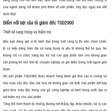
của người dùng. Để khám phá thêm về sản phẩm, hãy đọc ngay bài viết
dưới đây!
Điểm nổi bật của tủ giám đốc TGD2900
Thiết kế sang trọng và thẩm mỹ
Nếu bạn đang giữ vị trí lãnh đạo trong một công ty thì việc chọn chiếc
tủ có kiểu dáng hiện đại và sang trọng là yếu tố không thể bỏ qua. Nó
không chỉ có chức năng lưu trữ mà còn góp phần làm cho không gian
văn phòng trở nên tinh tế, chuyên nghiệp và ghi điểm trong mắt người ghé
thăm.
Với sản phẩm TGD2900 được khách hàng đánh giá khá cao vì chúng sở
hữu màu sắc độc đáo, hài hòa với không gian nội thất. Sản phẩm kết hợp
giữa tone màu đặc trưng của gỗ công nghiệp và kính trong suốt, tạo ra
nét thẩm mỹ cho sản phẩm.
Tổng thể hình thành từ những đường nét thẳng tắp, khỏe khoắn, xử lý các
góc cạnh. Từ đó sản phẩm tự tin mang đến độ cứng chắc, bền bỉ và ổn