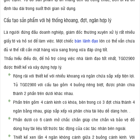
định lâu dài trong suốt thời gian sử dụng.
Cấu tạo sản phẩm với hệ thống khoang, đợt, ngăn hợp lý
Là người đứng đầu doanh nghiệp, giám đốc thường xuyên xử lý rất nhiều
giấy tờ và hồ sơ để làm việc. Một chiếc
bàn lãnh đạo
lớn có thể vẫn chưa
đủ vì thế rất cần mặt hàng vừa sang trọng vừa đáp ứng tốt.
Thấu hiểu điều đó, để hỗ trợ công việc nhà lãnh đạo tốt nhất, TGD2900
được thiết kế và xây dựng hợp lý.
Rộng rãi với thiết kế với nhiều khoang và ngăn chứa sắp xếp tiện lợi.
Tủ TGD2900 với cấu tạo gồm 4 buồng riêng biệt, được phân chia
thành 2 phần trên dưới khác nhau.
Phần trên gồm 4 cánh kính có khóa, bên trong có 3 đợt chia thành 4
ngăn bằng nhau, giúp sắp xếp và phân chia tài liệu dễ dàng hơn. .
Phần dưới có 6 cánh mở chắc chắn giúp che chắn và bảo vệ đồ
dùng hay tài liệu tốt trước tác động của các tác nhân bên ngoài.
Thiết kế xen lẫn 4 ngăn không cánh giữa 2 buồng cánh kính. Với