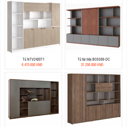
Tủ NTV2420T1
Tủ tài liệu BOSS69-DC
6.470.000 VNĐ
31.200.000 VNĐ