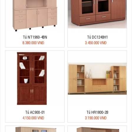
Tủ NT1960-4BN
Tủ DC1240H1
8.380.000 VNĐ
3.450.000 VNĐ
Tủ AC900-01
Tủ HR1800-2B
4.150.000 VNĐ
3.190.000 VNĐ