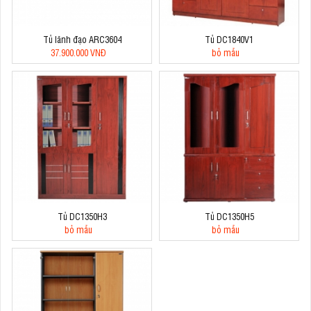
Tủ lãnh đạo ARC3604
Tủ DC1840V1
37.900.000 VNĐ
bỏ mẫu
Tủ DC1350H3
Tủ DC1350H5
bỏ mẫu
bỏ mẫu