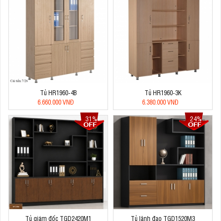
Tủ HR1960-4B
Tủ HR1960-3K
6.660.000 VNĐ
6.380.000 VNĐ
31%
24%
Tủ giám đốc TGD2420M1
Tủ lãnh đạo TGD1520M3