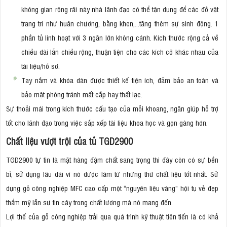
không gian rộng rãi này nhà lãnh đạo có thể tận dụng để các đồ vật
trang trí như huân chương, bằng khen,...tăng thêm sự sinh động. 1
phần tủ linh hoạt với 3 ngăn lớn không cánh. Kích thước rộng cả về
chiều dài lẫn chiều rộng, thuận tiện cho các kích cỡ khác nhau của
tài liệu/hồ sơ.
Tay nắm và khóa dàn được thiết kế tiện ích, đảm bảo an toàn và
bảo mật phòng tránh mất cắp hay thất lạc.
Sự thoải mái trong kích thước cấu tạo của mỗi khoang, ngăn giúp hỗ trợ
tốt cho lãnh đạo trong việc sắp xếp tài liệu khoa học và gọn gàng hơn.
Chất liệu vượt trội của tủ TGD2900
TGD2900 tự tin là mặt hàng đậm chất sang trọng thì đây còn có sự bền
bỉ, sử dụng lâu dài vì nó được làm từ những thứ chất liệu tốt nhất. Sử
dụng gỗ công nghiệp MFC cao cấp một “nguyên liệu vàng” hội tụ vẻ đẹp
thẩm mỹ lẫn sự tin cậy trong chất lượng mà nó mang đến.
Lợi thế của gỗ công nghiệp trải qua quá trình kỹ thuật tiên tiến là có khả