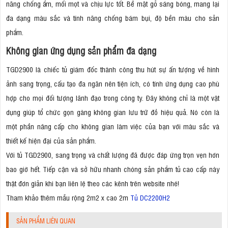
năng chống ẩm, mối mọt và chịu lực tốt. Bề mặt gỗ sáng bóng, mang lại
đa dạng màu sắc và tính năng chống bám bụi, độ bền màu cho sản
phẩm.
Không gian ứng dụng sản phẩm đa dạng
TGD2900 là chiếc tủ giám đốc thành công thu hút sự ấn tượng về hình
ảnh sang trọng, cấu tạo đa ngăn nên tiện ích, có tính ứng dụng cao phù
hợp cho mọi đối tượng lãnh đạo trong công ty. Đây không chỉ là một vật
dụng giúp tổ chức gọn gàng không gian lưu trữ đồ hiệu quả. Nó còn là
một phần nâng cấp cho không gian làm việc của bạn với màu sắc và
thiết kế hiện đại của sản phẩm.
Với tủ TGD2900, sang trọng và chất lượng đã được đáp ứng trọn vẹn hơn
bao giờ hết. Tiếp cận và sở hữu nhanh chóng sản phẩm tủ cao cấp này
thật đơn giản khi bạn liên lệ theo các kênh trên website nhé!
Tham khảo thêm mẫu rộng 2m2 x cao 2m
Tủ DC2200H2
SẢN PHẨM LIÊN QUAN