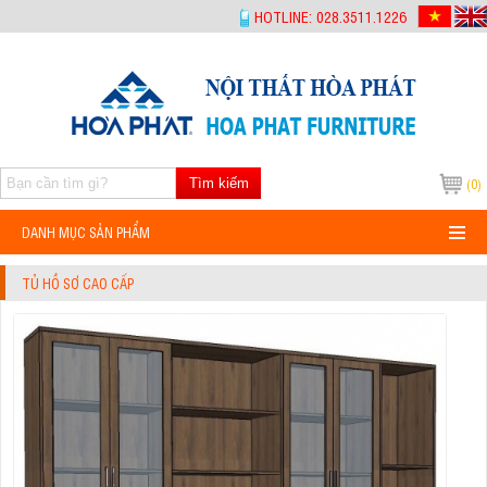
-->
HOTLINE: 028.3511.1226
Tìm kiếm
(0)
DANH MỤC SẢN PHẨM
TỦ HỒ SƠ CAO CẤP