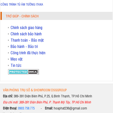
CÔNG TRÌNH TỦ ÂM TƯỜNG ITAXA
TRỢ GIÚP - CHÍNH SÁCH
Chính sách giao hàng
Chính sách bảo hành
Thanh toán - Bảo mật
Bảo hành - Bảo trì
Công trình đã thực hiện
Mẹo vặt
Tin tức
VĂN PHÒNG TRỤ SỞ & SHOWROOM DSGGROUP
Địa chỉ:
389-391 Điện Biên Phủ, P.25, Q.Bình Thạnh, TP.Hồ Chí Minh
Địa chỉ mới: 389-391 Điện Biên Phủ, P. Thạnh Mỹ Tây, TP.Hồ Chí Minh
Điện thoại:
0903.758.775
-
Email:
hoaphat236@gmail.com