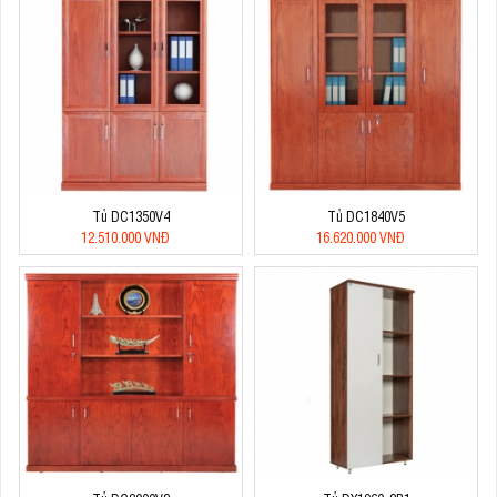
Tủ DC1350V4
Tủ DC1840V5
12.510.000 VNĐ
16.620.000 VNĐ