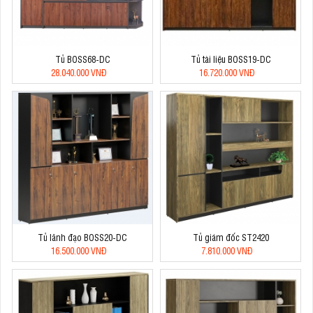
Tủ BOSS68-DC
Tủ tài liệu BOSS19-DC
28.040.000 VNĐ
16.720.000 VNĐ
Tủ lãnh đạo BOSS20-DC
Tủ giám đốc ST2420
16.500.000 VNĐ
7.810.000 VNĐ