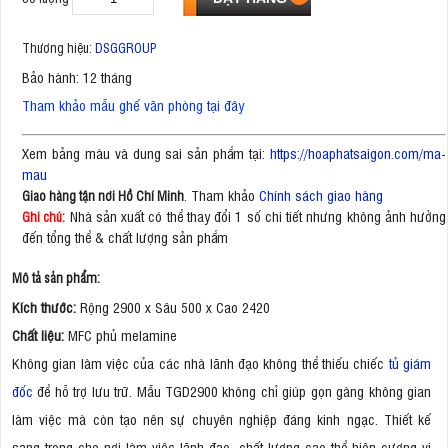
Thương hiệu:
DSGGROUP
Bảo hành: 12 tháng
Tham khảo mẫu ghế văn phòng tại đây
Xem bảng màu và dung sai sản phẩm tại:
https://hoaphatsaigon.com/ma-
mau
. Tham khảo
Chính sách giao hàng
Giao hàng tận nơi Hồ Chí Minh
Nhà sản xuất có thể thay đổi 1 số chi tiết nhưng không ảnh hưởng
Ghi chú:
đến tổng thể & chất lượng sản phẩm
Mô tả sản phẩm:
Kích thước:
Rộng 2900 x Sâu 500 x Cao 2420
Chất liệu:
MFC phủ melamine
Không gian làm việc của các nhà lãnh đạo không thể thiếu chiếc
tủ giám
đốc
để hỗ trợ lưu trữ. Mẫu TGD2900 không chỉ giúp gọn gàng không gian
làm việc mà còn tạo nên sự chuyên nghiệp đáng kinh ngạc. Thiết kế
sang trọng cho nơi làm việc lãnh đạo, chất lượng cao thể hiện cương vị