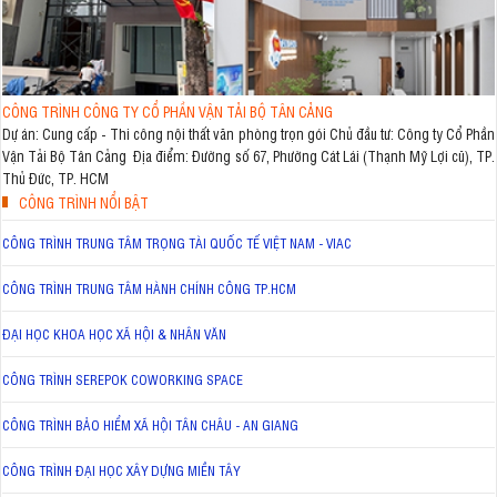
CÔNG TRÌNH CÔNG TY CỔ PHẦN VẬN TẢI BỘ TÂN CẢNG
Dự án: Cung cấp - Thi công nội thất văn phòng trọn gói Chủ đầu tư: Công ty Cổ Phần
Vận Tải Bộ Tân Cảng Địa điểm: Đường số 67, Phường Cát Lái (Thạnh Mỹ Lợi cũ), TP.
Thủ Đức, TP. HCM
CÔNG TRÌNH NỔI BẬT
CÔNG TRÌNH TRUNG TÂM TRỌNG TÀI QUỐC TẾ VIỆT NAM - VIAC
CÔNG TRÌNH TRUNG TÂM HÀNH CHÍNH CÔNG TP.HCM
ĐẠI HỌC KHOA HỌC XÃ HỘI & NHÂN VĂN
CÔNG TRÌNH SEREPOK COWORKING SPACE
CÔNG TRÌNH BẢO HIỂM XÃ HỘI TÂN CHÂU - AN GIANG
CÔNG TRÌNH ĐẠI HỌC XÂY DỰNG MIỀN TÂY