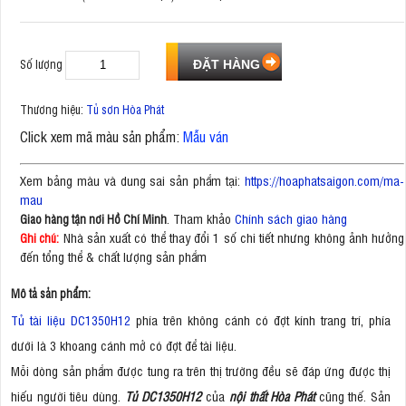
Số lượng
Thương hiệu:
Tủ sơn Hòa Phát
Click xem mã màu sản phẩm:
Mẫu ván
Xem bảng màu và dung sai sản phẩm tại:
https://hoaphatsaigon.com/ma-
mau
. Tham khảo
Chính sách giao hàng
Giao hàng tận nơi Hồ Chí Minh
Nhà sản xuất có thể thay đổi 1 số chi tiết nhưng không ảnh hưởng
Ghi chú:
đến tổng thể & chất lượng sản phẩm
Mô tả sản phẩm:
Tủ tài liệu DC1350H12
phía trên không cánh có đợt kính trang trí, phía
dưới là 3 khoang cánh mở có đợt để tài liệu.
Mỗi dòng sản phẩm được tung ra trên thị trường đều sẽ đáp ứng được thị
hiếu người tiêu dùng.
Tủ DC1350H12
của
nội thất Hòa Phát
cũng thế. Sản