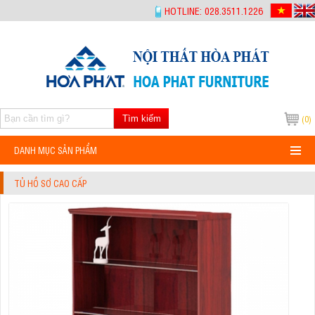
-->
HOTLINE: 028.3511.1226
Tìm kiếm
(0)
DANH MỤC SẢN PHẨM
TỦ HỒ SƠ CAO CẤP