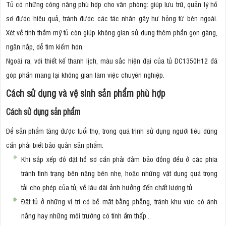
Tủ có những công năng phù hợp cho văn phòng: giúp lưu trữ, quản lý hồ
sơ được hiệu quả, tránh được các tác nhân gây hư hỏng từ bên ngoài.
Xét về tính thẩm mỹ tủ còn giúp không gian sử dụng thêm phần gọn gàng,
ngăn nắp, dễ tìm kiếm hơn.
Ngoài ra, với thiết kế thanh lịch, màu sắc hiện đại của tủ DC1350H12 đã
góp phần mang lại không gian làm việc chuyên nghiệp.
Cách sử dụng và vệ sinh sản phẩm phù hợp
Cách sử dụng sản phẩm
Để sản phẩm tăng được tuổi thọ, trong quá trình sử dụng người tiêu dùng
cần phải biết bảo quản sản phẩm:
Khi sắp xếp đồ đặt hồ sơ cần phải đảm bảo đồng đều ở các phía
tránh tình trạng bên nặng bên nhẹ, hoặc những vật dụng quá trọng
tải cho phép của tủ, về lâu dài ảnh hưởng đến chất lượng tủ.
Đặt tủ ở những vị trí có bề mặt bằng phẳng, tránh khu vực có ánh
nắng hay những môi trường có tính ẩm thấp...