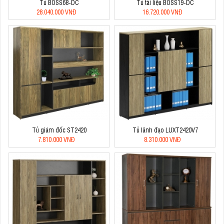
Tủ BOSS68-DC
Tủ tài liệu BOSS19-DC
28.040.000 VNĐ
16.720.000 VNĐ
Tủ giám đốc ST2420
Tủ lãnh đạo LUXT2420V7
7.810.000 VNĐ
8.310.000 VNĐ