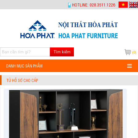
-->
HOTLINE: 028.3511.1226
Tìm kiếm
(0)
DANH MỤC SẢN PHẨM
TỦ HỒ SƠ CAO CẤP