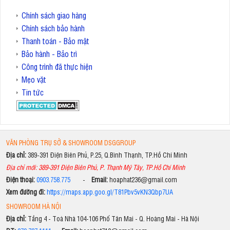
Chính sách giao hàng
Chính sách bảo hành
Thanh toán - Bảo mật
Bảo hành - Bảo trì
Công trình đã thực hiện
Mẹo vặt
Tin tức
VĂN PHÒNG TRỤ SỞ & SHOWROOM DSGGROUP
Địa chỉ:
389-391 Điện Biên Phủ, P.25, Q.Bình Thạnh, TP.Hồ Chí Minh
Địa chỉ mới: 389-391 Điện Biên Phủ, P. Thạnh Mỹ Tây, TP.Hồ Chí Minh
Điện thoại:
0903.758.775
-
Email:
hoaphat236@gmail.com
Xem đường đi:
https://maps.app.goo.gl/T81Pbv5vKN3Qbp7UA
SHOWROOM HÀ NỘI
Địa chỉ:
Tầng 4 - Toà Nhà 104-106 Phố Tân Mai - Q. Hoàng Mai - Hà Nội