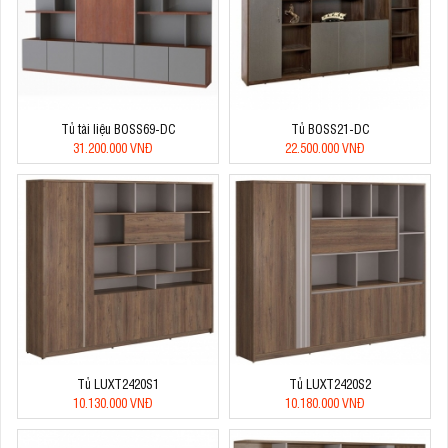
Tủ tài liệu BOSS69-DC
Tủ BOSS21-DC
31.200.000 VNĐ
22.500.000 VNĐ
Tủ LUXT2420S1
Tủ LUXT2420S2
10.130.000 VNĐ
10.180.000 VNĐ