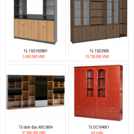
Tủ TGD1620M1
Tủ TGD2900
5.560.000 VNĐ
15.750.000 VNĐ
Tủ lãnh đạo ARC3604
Tủ DC1840V1
37.900.000 VNĐ
bỏ mẫu