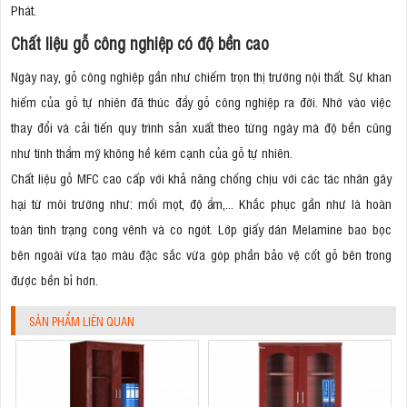
Phát.
Chất liệu gỗ công nghiệp có độ bền cao
Ngày nay, gỗ công nghiệp gần như chiếm trọn thị trường nội thất. Sự khan
hiếm của gỗ tự nhiên đã thúc đẩy gỗ công nghiệp ra đời. Nhờ vào việc
thay đổi và cải tiến quy trình sản xuất theo từng ngày mà độ bền cũng
như tính thẩm mỹ không hề kém cạnh của gỗ tự nhiên.
Chất liệu gỗ MFC cao cấp với khả năng chống chịu với các tác nhân gây
hại từ môi trường như: mối mọt, độ ẩm,... Khắc phục gần như là hoàn
toàn tình trạng cong vênh và co ngót. Lớp giấy dán Melamine bao bọc
bên ngoài vừa tạo màu đặc sắc vừa góp phần bảo vệ cốt gỗ bên trong
được bền bỉ hơn.
SẢN PHẨM LIÊN QUAN