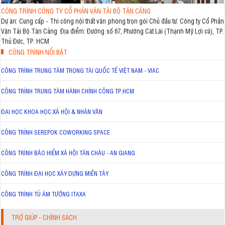
CÔNG TRÌNH CÔNG TY CỔ PHẦN VẬN TẢI BỘ TÂN CẢNG
Dự án: Cung cấp - Thi công nội thất văn phòng trọn gói Chủ đầu tư: Công ty Cổ Phần
Vận Tải Bộ Tân Cảng Địa điểm: Đường số 67, Phường Cát Lái (Thạnh Mỹ Lợi cũ), TP.
Thủ Đức, TP. HCM
CÔNG TRÌNH NỔI BẬT
CÔNG TRÌNH TRUNG TÂM TRỌNG TÀI QUỐC TẾ VIỆT NAM - VIAC
CÔNG TRÌNH TRUNG TÂM HÀNH CHÍNH CÔNG TP.HCM
ĐẠI HỌC KHOA HỌC XÃ HỘI & NHÂN VĂN
CÔNG TRÌNH SEREPOK COWORKING SPACE
CÔNG TRÌNH BẢO HIỂM XÃ HỘI TÂN CHÂU - AN GIANG
CÔNG TRÌNH ĐẠI HỌC XÂY DỰNG MIỀN TÂY
CÔNG TRÌNH TỦ ÂM TƯỜNG ITAXA
TRỢ GIÚP - CHÍNH SÁCH