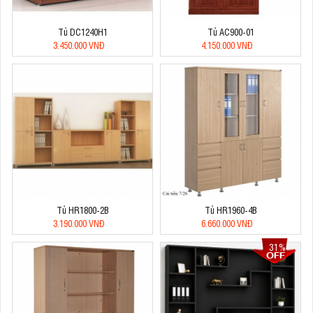
Tủ DC1240H1
Tủ AC900-01
3.450.000 VNĐ
4.150.000 VNĐ
Tủ HR1800-2B
Tủ HR1960-4B
3.190.000 VNĐ
6.660.000 VNĐ
31%