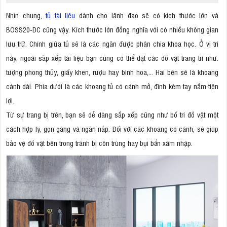
Nhìn chung,
tủ tài liệu
dành cho lãnh đạo sẽ có kích thước lớn và
BOSS20-DC cũng vậy. Kích thước lớn đồng nghĩa với có nhiều không gian
lưu trữ. Chính giữa tủ sẽ là các ngăn được phân chia khoa học. Ở vị trí
này, ngoài sắp xếp tài liệu bạn cũng có thể đặt các đồ vật trang trí như:
tượng phong thủy, giấy khen, rượu hay bình hoa,... Hai bên sẽ là khoang
cánh dài. Phía dưới là các khoang tủ có cánh mở, đính kèm tay nắm tiện
lợi.
Từ sự trang bị trên, bạn sẽ dễ dàng sắp xếp cũng như bố trí đồ vật một
cách hợp lý, gọn gàng và ngăn nắp. Đối với các khoang có cánh, sẽ giúp
bảo vệ đồ vật bên trong tránh bị côn trùng hay bụi bẩn xâm nhập.