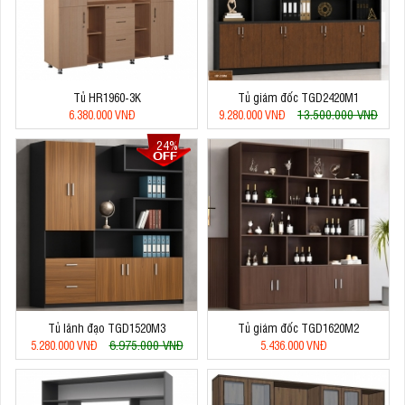
Tủ HR1960-3K
Tủ giám đốc TGD2420M1
13.500.000 VNĐ
6.380.000 VNĐ
9.280.000 VNĐ
24%
Tủ lãnh đạo TGD1520M3
Tủ giám đốc TGD1620M2
6.975.000 VNĐ
5.280.000 VNĐ
5.436.000 VNĐ