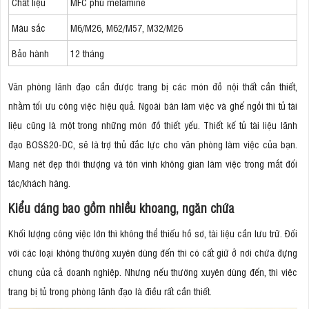
Chất liệu
MFC phủ melamine
Màu sắc
M6/M26, M62/M57, M32/M26
Bảo hành
12 tháng
Văn phòng lãnh đạo cần được trang bị các món đồ nội thất cần thiết,
nhằm tối ưu công việc hiệu quả. Ngoài bàn làm việc và ghế ngồi thì tủ tài
liệu cũng là một trong những món đồ thiết yếu. Thiết kế tủ tài liệu lãnh
đạo BOSS20-DC, sẽ là trợ thủ đắc lực cho văn phòng làm việc của bạn.
Mang nét đẹp thời thượng và tôn vinh không gian làm việc trong mắt đối
tác/khách hàng.
Kiểu dáng bao gồm nhiều khoang, ngăn chứa
Khối lượng công việc lớn thì không thể thiếu hồ sơ, tài liệu cần lưu trữ. Đối
với các loại không thường xuyên dùng đến thì có cất giữ ở nơi chứa đựng
chung của cả doanh nghiệp. Nhưng nếu thường xuyên dùng đến, thì việc
trang bị tủ trong phòng lãnh đạo là điều rất cần thiết.