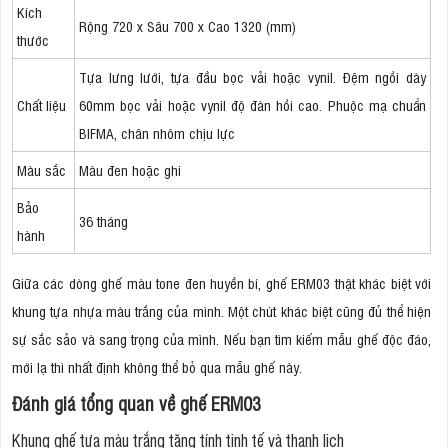
Kích
Rộng 720 x Sâu 700 x Cao 1320 (mm)
thước
Tựa lưng lưới, tựa đầu bọc vải hoặc vynil. Đệm ngồi dày
Chất liệu
60mm bọc vải hoặc vynil độ đàn hồi cao. Phuộc mạ chuẩn
BIFMA, chân nhôm chịu lực
Màu sắc
Màu đen hoặc ghi
Bảo
36 tháng
hành
Giữa các dòng ghế màu tone đen huyền bí, ghế ERM03 thật khác biệt với
khung tựa nhựa màu trắng của mình. Một chút khác biệt cũng đủ thể hiện
sự sắc sảo và sang trọng của mình. Nếu bạn tìm kiếm mẫu ghế độc đáo,
mới lạ thì nhất định không thể bỏ qua mẫu ghế này.
Đánh giá tổng quan về ghế ERM03
Khung ghế tựa màu trắng tăng tính tinh tế và thanh lịch