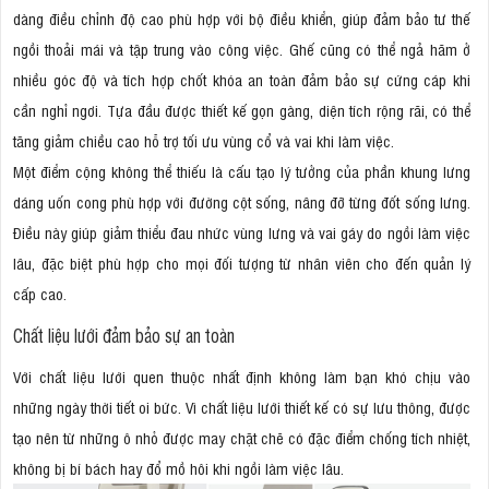
dàng điều chỉnh độ cao phù hợp với bộ điều khiển, giúp đảm bảo tư thế
ngồi thoải mái và tập trung vào công việc. Ghế cũng có thể ngả hãm ở
nhiều góc độ và tích hợp chốt khóa an toàn đảm bảo sự cứng cáp khi
cần nghỉ ngơi. Tựa đầu được thiết kế gọn gàng, diện tích rộng rãi, có thể
tăng giảm chiều cao hỗ trợ tối ưu vùng cổ và vai khi làm việc.
Một điểm cộng không thể thiếu là cấu tạo lý tưởng của phần khung lưng
dáng uốn cong phù hợp với đường cột sống, nâng đỡ từng đốt sống lưng.
Điều này giúp giảm thiểu đau nhức vùng lưng và vai gáy do ngồi làm việc
lâu, đặc biệt phù hợp cho mọi đối tượng từ nhân viên cho đến quản lý
cấp cao.
Chất liệu lưới đảm bảo sự an toàn
Với chất liệu lưới quen thuộc nhất định không làm bạn khó chịu vào
những ngày thời tiết oi bức. Vì chất liệu lưới thiết kế có sự lưu thông, được
tạo nên từ những ô nhỏ được may chặt chẽ có đặc điểm chống tích nhiệt,
không bị bí bách hay đổ mồ hôi khi ngồi làm việc lâu.