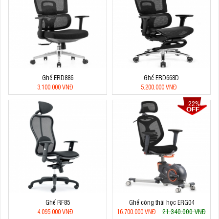
Ghế ERD886
Ghế ERD668D
3.100.000 VNĐ
5.200.000 VNĐ
22%
Ghế RF85
Ghế công thái học ERG04
21.340.000 VNĐ
4.095.000 VNĐ
16.700.000 VNĐ