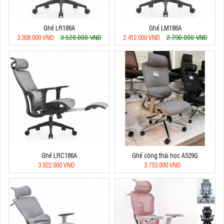
Ghế LR186A
Ghế LM186A
3.520.000 VNĐ
2.790.000 VNĐ
3.308.000 VNĐ
2.412.000 VNĐ
Ghế LRC186A
Ghế công thái học A529G
3.922.000 VNĐ
3.753.000 VNĐ