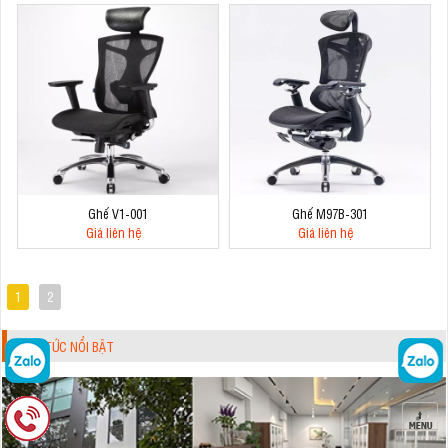
Ghế V1-001
Ghế M97B-301
Giá liên hệ
Giá liên hệ
1
2
TIN TỨC NỔI BẬT