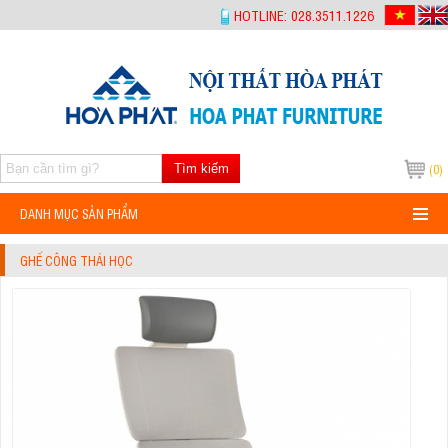
-->
HOTLINE: 028.3511.1226
Tìm kiếm
(0)
DANH MỤC SẢN PHẨM
GHẾ CÔNG THÁI HỌC