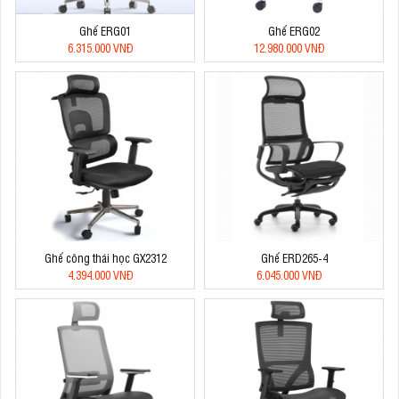
Ghế ERG01
Ghế ERG02
6.315.000 VNĐ
12.980.000 VNĐ
Ghế công thái học GX2312
Ghế ERD265-4
4.394.000 VNĐ
6.045.000 VNĐ