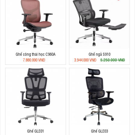
Ghế công thái học C960A
Ghế ngả S910
5.250.000 VNĐ
7.880.000 VNĐ
3.944.000 VNĐ
Ghế GLE01
Ghế GLE03