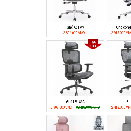
Ghế A514W
Ghế công 
2.894.000 VNĐ
2.915.000 V
6%
Ghế LR186A
Gh
3.520.000 VNĐ
3.308.000 VNĐ
2.412.000 V