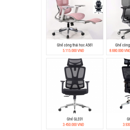
Ghế công thái học A561
Ghế công 
5.115.000 VNĐ
8.680.000 VN
Ghế GLE01
G
3.450.000 VNĐ
3.93