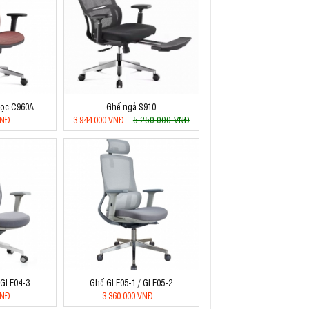
học C960A
Ghế ngả S910
5.250.000 VNĐ
VNĐ
3.944.000 VNĐ
 GLE04-3
Ghế GLE05-1 / GLE05-2
VNĐ
3.360.000 VNĐ