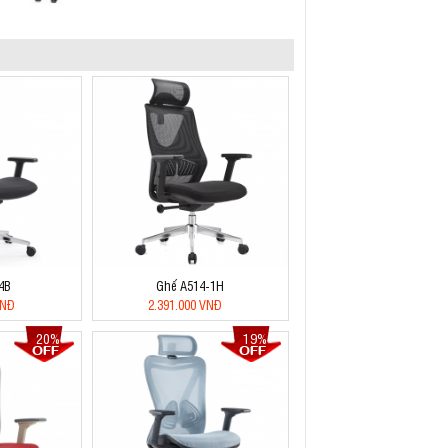
4B
Ghế A514-1H
VNĐ
2.391.000 VNĐ
20%
19%