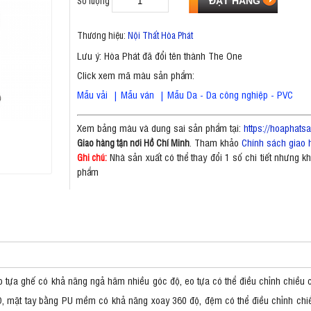
Số lượng
Thương hiệu:
Nội Thất Hòa Phát
Lưu ý: Hòa Phát đã đổi tên thành The One
Click xem mã màu sản phẩm:
Mẫu vải
|
Mẫu ván
|
Mẫu Da - Da công nghiệp - PVC
Xem bảng màu và dung sai sản phẩm tại:
https://hoaphat
. Tham khảo
Chính sách giao 
Giao hàng tận nơi Hồ Chí Minh
Nhà sản xuất có thể thay đổi 1 số chi tiết nhưng 
Ghi chú:
phẩm
 tựa ghế có khả năng ngả hãm nhiều góc độ, eo tựa có thể điều chỉnh chiều c
D, mặt tay bằng PU mềm có khả năng xoay 360 độ, đệm có thể điều chỉnh chiều 