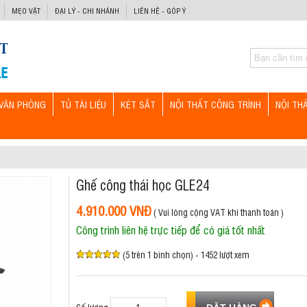
MẸO VẶT
ĐẠI LÝ - CHI NHÁNH
LIÊN HỆ - GÓP Ý
VĂN PHÒNG
TỦ TÀI LIỆU
KÉT SẮT
NỘI THẤT CÔNG TRÌNH
NỘI TH
Ghế công thái học GLE24
4.910.000 VNĐ
( Vui lòng cộng VAT khi thanh toán )
Công trình liên hệ trực tiếp để có giá tốt nhất
(5 trên 1 bình chọn) - 1452 lượt xem