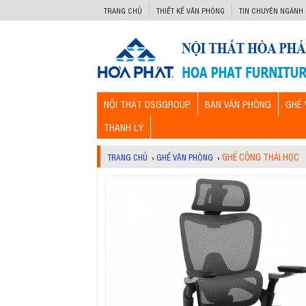
-->
TRANG CHỦ
THIẾT KẾ VĂN PHÒNG
TIN CHUYÊN NGÀNH
NỘI THẤT DSGGROUP
BÀN VĂN PHÒNG
GHẾ 
THANH LÝ
GHẾ CÔNG THÁI HỌC
TRANG CHỦ
›
GHẾ VĂN PHÒNG
›