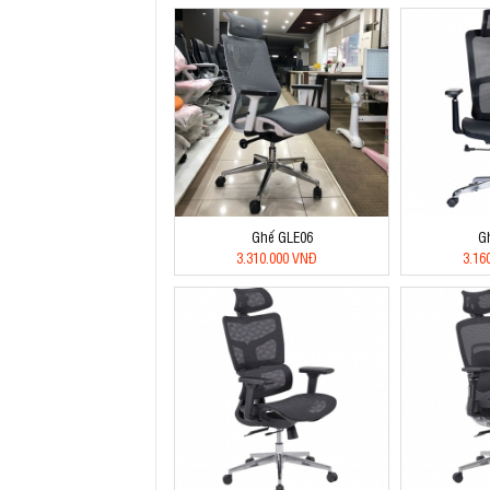
Ghế GLE06
G
3.310.000 VNĐ
3.16