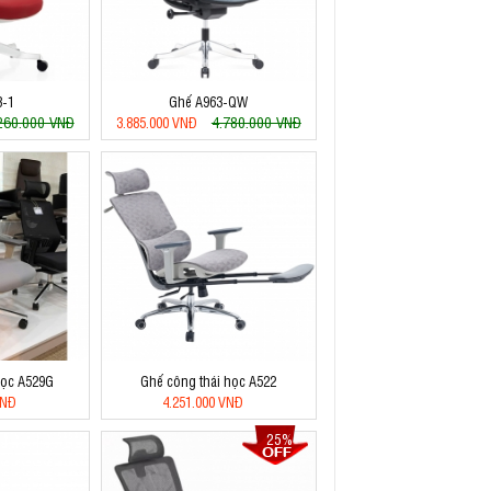
3-1
Ghế A963-QW
260.000 VNĐ
4.780.000 VNĐ
3.885.000 VNĐ
học A529G
Ghế công thái học A522
VNĐ
4.251.000 VNĐ
25%