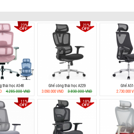
23%
21%
 thái học A548
Ghế công thái học A229
Ghế A51
4.285.000 VNĐ
3.890.000 VNĐ
NĐ
3.090.000 VNĐ
2.730.000 
11%
18%