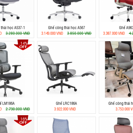
thái học A537-1
Ghế công thái học A567
Ghế A96
3.280.000 VNĐ
3.850.000 VNĐ
4.
NĐ
3.149.000 VNĐ
3.387.000 VNĐ
14%
ế LM186A
Ghế LRC186A
Ghế công thái 
2.790.000 VNĐ
NĐ
3.922.000 VNĐ
3.753.000 
16%