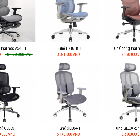
thái học A541-1
Ghế LR161B-1
Ghế công thái 
10.370.000 VNĐ
Đ
3.371.000 VNĐ
7.880.000 
hế GLE03
Ghế GLE04-1
Ghế GLE04-2 /
0.000 VNĐ
5.140.000 VNĐ
3.590.000 