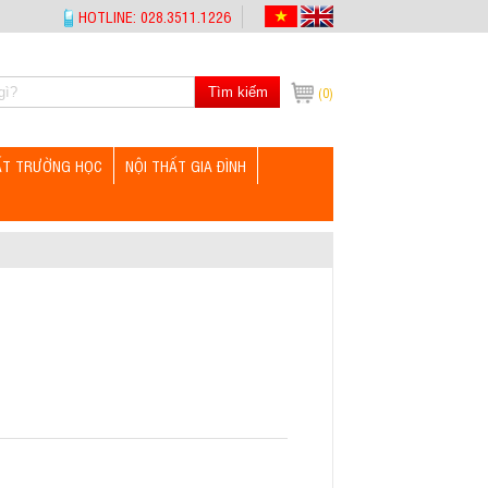
HOTLINE: 028.3511.1226
Tìm kiếm
(0)
ẤT TRƯỜNG HỌC
NỘI THẤT GIA ĐÌNH