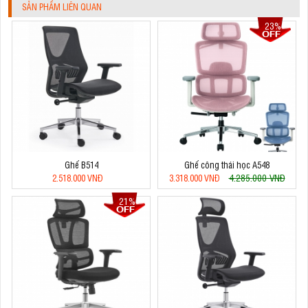
SẢN PHẨM LIÊN QUAN
23%
Ghế B514
Ghế công thái học A548
4.285.000 VNĐ
2.518.000 VNĐ
3.318.000 VNĐ
21%