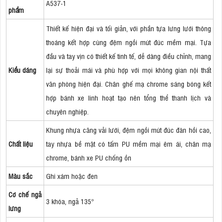
A537-1
phẩm
Thiết kế hiện đại và tối giản, với phần tựa lưng lưới thông
thoáng kết hợp cùng đệm ngồi mút đúc mềm mại. Tựa
đầu và tay vịn có thiết kế tinh tế, dễ dàng điều chỉnh, mang
Kiểu dáng
lại sự thoải mái và phù hợp với mọi không gian nội thất
văn phòng hiện đại. Chân ghế mạ chrome sáng bóng kết
hợp bánh xe linh hoạt tạo nên tổng thể thanh lịch và
chuyên nghiệp.
Khung nhựa căng vải lưới, đệm ngồi mút đúc đàn hồi cao,
Chất liệu
tay nhựa bề mặt có tấm PU mềm mại êm ái, chân mạ
chrome, bánh xe PU chống ồn
Màu sắc
Ghi xám hoặc đen
Cơ chế ngả
3 khóa, ngả 135°
lưng