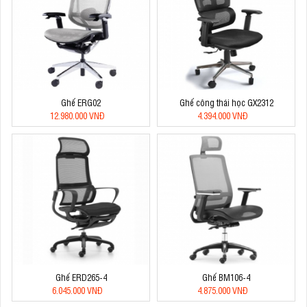
Ghế ERG02
Ghế công thái học GX2312
12.980.000 VNĐ
4.394.000 VNĐ
Ghế ERD265-4
Ghế BM106-4
6.045.000 VNĐ
4.875.000 VNĐ