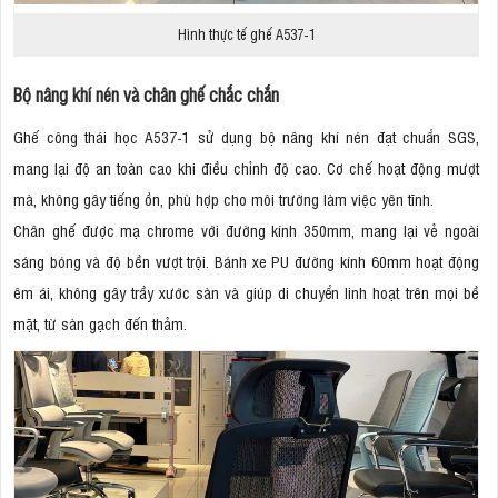
Hình thực tế ghế A537-1
Bộ nâng khí nén và chân ghế chắc chắn
Ghế công thái học A537-1 sử dụng bộ nâng khí nén đạt chuẩn SGS,
mang lại độ an toàn cao khi điều chỉnh độ cao. Cơ chế hoạt động mượt
mà, không gây tiếng ồn, phù hợp cho môi trường làm việc yên tĩnh.
Chân ghế được mạ chrome với đường kính 350mm, mang lại vẻ ngoài
sáng bóng và độ bền vượt trội. Bánh xe PU đường kính 60mm hoạt động
êm ái, không gây trầy xước sàn và giúp di chuyển linh hoạt trên mọi bề
mặt, từ sàn gạch đến thảm.