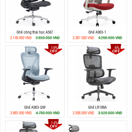
Ghế công thái học A567
Ghế A963-1
3.850.000 VNĐ
4.260.000 VNĐ
3.149.000 VNĐ
3.387.000 VNĐ
19%
6%
Ghế A963-QW
Ghế LR186A
4.780.000 VNĐ
3.520.000 VNĐ
3.885.000 VNĐ
3.308.000 VNĐ
14%