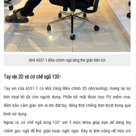
Ghế A537-1 điều chỉnh ngả lưng thư giãn tiện ích
Tay vịn 2D và cơ chế ngả 135°
Tay vịn của A537-1 có khả năng điều chỉnh 2D (lên/xuống), mang lại sự
linh hoạt tối đa cho người dùng. Phần bề mặt được bọc PU mềm mại,
đảm bảo cảm giác êm ái khi đặt tay, đồng thời chống trơn trượt trong quá
trình sử dụng.
Ngoài ra, cơ chế ngả lưng 135° với 3 mức khóa giúp bạn dễ dàng tùy
chỉnh góc ngả để thư giãn hoặc nghỉ ngơi. Đây là tính năng rất hữu ích