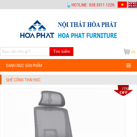
-->
HOTLINE: 028.3511.1226
Tìm kiếm
(0)
DANH MỤC SẢN PHẨM
GHẾ CÔNG THÁI HỌC
11%