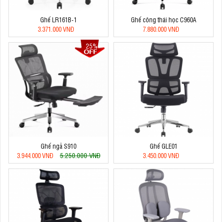
Ghế LR161B-1
Ghế công thái học C960A
3.371.000 VNĐ
7.880.000 VNĐ
25%
Ghế ngả S910
Ghế GLE01
5.250.000 VNĐ
3.944.000 VNĐ
3.450.000 VNĐ