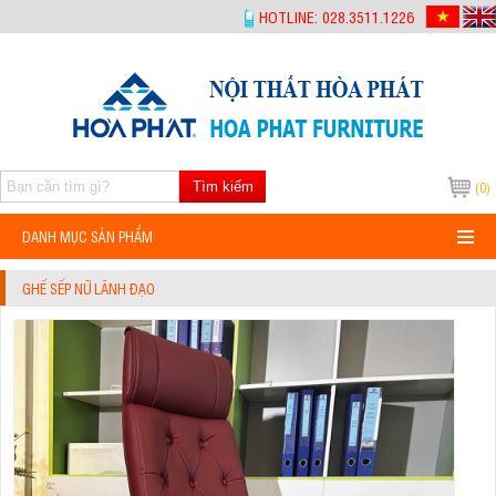
-->
HOTLINE: 028.3511.1226
Tìm kiếm
(0)
DANH MỤC SẢN PHẨM
GHẾ SẾP NỮ LÃNH ĐẠO