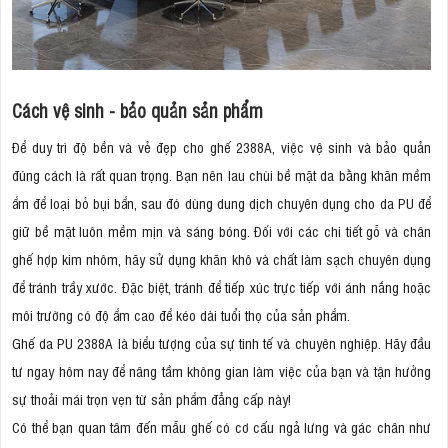
Cách vệ sinh - bảo quản sản phẩm
Để duy trì độ bền và vẻ đẹp cho ghế 2388A, việc vệ sinh và bảo quản
đúng cách là rất quan trọng. Bạn nên lau chùi bề mặt da bằng khăn mềm
ẩm để loại bỏ bụi bẩn, sau đó dùng dung dịch chuyên dụng cho da PU để
giữ bề mặt luôn mềm mịn và sáng bóng. Đối với các chi tiết gỗ và chân
ghế hợp kim nhôm, hãy sử dụng khăn khô và chất làm sạch chuyên dụng
để tránh trầy xước. Đặc biệt, tránh để tiếp xúc trực tiếp với ánh nắng hoặc
môi trường có độ ẩm cao để kéo dài tuổi thọ của sản phẩm.
Ghế da PU 2388A là biểu tượng của sự tinh tế và chuyên nghiệp. Hãy đầu
tư ngay hôm nay để nâng tầm không gian làm việc của bạn và tận hưởng
sự thoải mái trọn vẹn từ sản phẩm đẳng cấp này!
Có thể bạn quan tâm đến mẫu ghế có cơ cấu ngả lưng và gác chân như