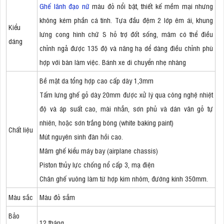
Ghế lãnh đạo nữ
màu đỏ nổi bật, thiết kế mềm mại nhưng
không kém phần cá tính. Tựa đầu đệm 2 lớp êm ái, khung
Kiểu
lưng cong hình chữ S hỗ trợ đốt sống, mâm có thể điều
dáng
chỉnh ngả được 135 độ và nâng hạ dể dàng điều chỉnh phù
hợp với bàn làm việc. Bánh xe di chuyển nhẹ nhàng
Bề mặt da tổng hợp cao cấp dày 1,3mm
Tấm lưng ghế gỗ dày 20mm được xử lý qua công nghệ nhiệt
độ và áp suất cao, mài nhẵn, sơn phủ và dán vân gỗ tự
nhiên, hoặc sơn trắng bóng (white baking paint)
Chất liệu
Mút nguyên sinh đàn hồi cao.
Mâm ghế kiểu máy bay (airplane chassis)
Piston thủy lực chống nổ cấp 3, mạ điện
Chân ghế vuông làm từ hợp kim nhôm, đường kính 350mm.
Màu sắc
Màu đỏ sẫm
Bảo
12 tháng