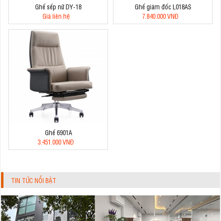
Ghế sếp nữ DY-18
Ghế giám đốc L018AS
Giá liên hệ
7.840.000 VNĐ
Ghế 6901A
3.451.000 VNĐ
TIN TỨC NỔI BẬT