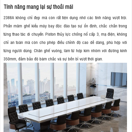
Tính năng mang lại sự thoải mái
2388A không chỉ đẹp mà còn rất tiện dụng nhờ các tính năng vượt trội.
Phần mâm ghế kiểu máy bay độc đáo tạo sự ổn định, chắc chắn trong
từng thao tác di chuyển. Piston thủy lực chống nổ cấp 3, mạ điện, không
chỉ an toàn mà còn cho phép điều chỉnh độ cao dễ dàng, phù hợp với
từng người dùng. Chân ghế vuông, làm từ hợp kim nhôm với đường kính
350mm, đảm bảo độ bám chắc và sự bền bỉ vượt thời gian.