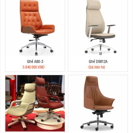
Ghế A80-3
Ghế D6812A
5.840.000 VNĐ
Giá liên hệ