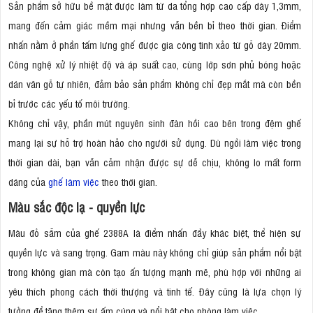
Sản phẩm sở hữu bề mặt được làm từ da tổng hợp cao cấp dày 1,3mm,
mang đến cảm giác mềm mại nhưng vẫn bền bỉ theo thời gian. Điểm
nhấn nằm ở phần tấm lưng ghế được gia công tinh xảo từ gỗ dày 20mm.
Công nghệ xử lý nhiệt độ và áp suất cao, cùng lớp sơn phủ bóng hoặc
dán vân gỗ tự nhiên, đảm bảo sản phẩm không chỉ đẹp mắt mà còn bền
bỉ trước các yếu tố môi trường.
Không chỉ vậy, phần mút nguyên sinh đàn hồi cao bên trong đệm ghế
mang lại sự hỗ trợ hoàn hảo cho người sử dụng. Dù ngồi làm việc trong
thời gian dài, bạn vẫn cảm nhận được sự dễ chịu, không lo mất form
dáng của
ghế làm việc
theo thời gian.
Màu sắc độc lạ - quyền lực
Màu đỏ sẫm của ghế 2388A là điểm nhấn đầy khác biệt, thể hiện sự
quyền lực và sang trọng. Gam màu này không chỉ giúp sản phẩm nổi bật
trong không gian mà còn tạo ấn tượng mạnh mẽ, phù hợp với những ai
yêu thích phong cách thời thượng và tinh tế. Đây cũng là lựa chọn lý
tưởng để tăng thêm sự ấm cúng và nổi bật cho phòng làm việc.