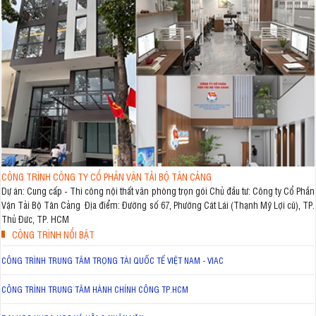
CÔNG TRÌNH CÔNG TY CỔ PHẦN VẬN TẢI BỘ TÂN CẢNG
Dự án: Cung cấp - Thi công nội thất văn phòng trọn gói Chủ đầu tư: Công ty Cổ Phần
Vận Tải Bộ Tân Cảng Địa điểm: Đường số 67, Phường Cát Lái (Thạnh Mỹ Lợi cũ), TP.
Thủ Đức, TP. HCM
CÔNG TRÌNH NỔI BẬT
CÔNG TRÌNH TRUNG TÂM TRỌNG TÀI QUỐC TẾ VIỆT NAM - VIAC
CÔNG TRÌNH TRUNG TÂM HÀNH CHÍNH CÔNG TP.HCM