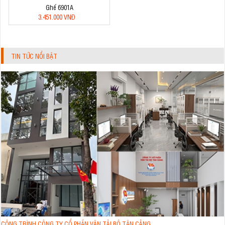
Ghế 6901A
3.451.000 VNĐ
TIN TỨC NỔI BẬT
CÔNG TRÌNH CÔNG TY CỔ PHẦN VẬN TẢI BỘ TÂN CẢNG