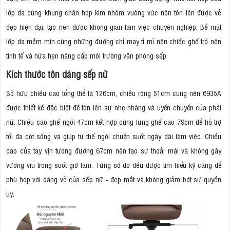
lớp da cùng khung chân hợp kim nhôm vuông vức nên tôn lên được vẻ
đẹp hiện đại, tạo nên được không gian làm việc chuyên nghiệp. Bề mặt
lớp da mềm mịn cùng những đường chỉ may tỉ mỉ nên chiếc ghế trở nên
tinh tế và hứa hẹn nâng cấp môi trường văn phòng sếp.
Kích thước tôn dáng sếp nữ
Sở hữu chiều cao tổng thể là 126cm, chiều rộng 51cm cùng nên 6935A
được thiết kế đặc biệt để tôn lên sự nhẹ nhàng và uyển chuyển của phái
nữ. Chiều cao ghế ngồi 47cm kết hợp cùng lưng ghế cao 79cm để hỗ trợ
tối đa cột sống và giúp tư thế ngồi chuẩn suốt ngày dài làm việc. Chiều
cao của tay vịn tương đương 67cm nên tạo sự thoải mái và không gây
vướng víu trong suốt giờ làm. Từng số đo đều được tìm hiểu kỹ càng để
phù hợp với dáng vẻ của sếp nữ - đẹp mắt và không giảm bớt sự quyền
uy.