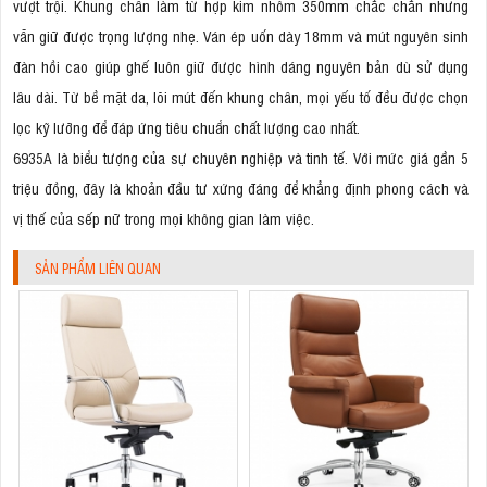
vượt trội. Khung chân làm từ hợp kim nhôm 350mm chắc chắn nhưng
vẫn giữ được trọng lượng nhẹ. Ván ép uốn dày 18mm và mút nguyên sinh
đàn hồi cao giúp ghế luôn giữ được hình dáng nguyên bản dù sử dụng
lâu dài. Từ bề mặt da, lõi mút đến khung chân, mọi yếu tố đều được chọn
lọc kỹ lưỡng để đáp ứng tiêu chuẩn chất lượng cao nhất.
6935A là biểu tượng của sự chuyên nghiệp và tinh tế. Với mức giá gần 5
triệu đồng, đây là khoản đầu tư xứng đáng để khẳng định phong cách và
vị thế của sếp nữ trong mọi không gian làm việc.
SẢN PHẨM LIÊN QUAN