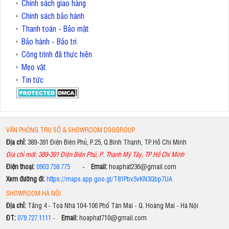
Chính sách giao hàng
Chính sách bảo hành
Thanh toán - Bảo mật
Bảo hành - Bảo trì
Công trình đã thực hiện
Mẹo vặt
Tin tức
VĂN PHÒNG TRỤ SỞ & SHOWROOM DSGGROUP
Địa chỉ:
389-391 Điện Biên Phủ, P.25, Q.Bình Thạnh, TP.Hồ Chí Minh
Địa chỉ mới: 389-391 Điện Biên Phủ, P. Thạnh Mỹ Tây, TP.Hồ Chí Minh
Điện thoại:
0903.758.775
-
Email:
hoaphat236@gmail.com
Xem đường đi:
https://maps.app.goo.gl/T81Pbv5vKN3Qbp7UA
SHOWROOM HÀ NỘI
Địa chỉ:
Tầng 4 - Toà Nhà 104-106 Phố Tân Mai - Q. Hoàng Mai - Hà Nội
ĐT:
079.727.1111
-
Email:
hoaphat710@gmail.com