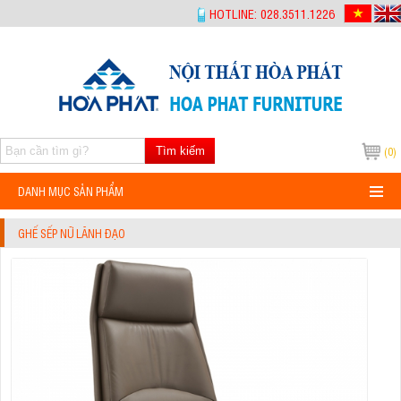
-->
HOTLINE: 028.3511.1226
Tìm kiếm
(0)
DANH MỤC SẢN PHẨM
GHẾ SẾP NỮ LÃNH ĐẠO