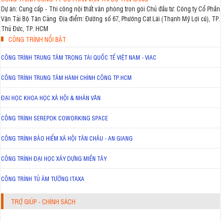
Dự án: Cung cấp - Thi công nội thất văn phòng trọn gói Chủ đầu tư: Công ty Cổ Phần
Vận Tải Bộ Tân Cảng Địa điểm: Đường số 67, Phường Cát Lái (Thạnh Mỹ Lợi cũ), TP.
Thủ Đức, TP. HCM
CÔNG TRÌNH NỔI BẬT
CÔNG TRÌNH TRUNG TÂM TRỌNG TÀI QUỐC TẾ VIỆT NAM - VIAC
CÔNG TRÌNH TRUNG TÂM HÀNH CHÍNH CÔNG TP.HCM
ĐẠI HỌC KHOA HỌC XÃ HỘI & NHÂN VĂN
CÔNG TRÌNH SEREPOK COWORKING SPACE
CÔNG TRÌNH BẢO HIỂM XÃ HỘI TÂN CHÂU - AN GIANG
CÔNG TRÌNH ĐẠI HỌC XÂY DỰNG MIỀN TÂY
CÔNG TRÌNH TỦ ÂM TƯỜNG ITAXA
TRỢ GIÚP - CHÍNH SÁCH