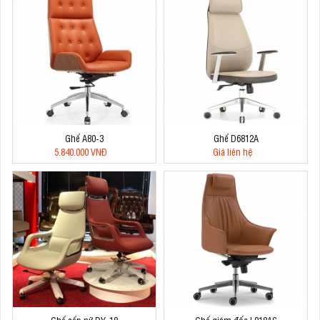
Ghế A80-3
Ghế D6812A
5.840.000 VNĐ
Giá liên hệ