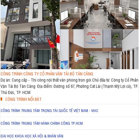
CÔNG TRÌNH CÔNG TY CỔ PHẦN VẬN TẢI BỘ TÂN CẢNG
Dự án: Cung cấp - Thi công nội thất văn phòng trọn gói Chủ đầu tư: Công ty Cổ Phần
Vận Tải Bộ Tân Cảng Địa điểm: Đường số 67, Phường Cát Lái (Thạnh Mỹ Lợi cũ), TP.
Thủ Đức, TP. HCM
CÔNG TRÌNH NỔI BẬT
CÔNG TRÌNH TRUNG TÂM TRỌNG TÀI QUỐC TẾ VIỆT NAM - VIAC
CÔNG TRÌNH TRUNG TÂM HÀNH CHÍNH CÔNG TP.HCM
ĐẠI HỌC KHOA HỌC XÃ HỘI & NHÂN VĂN