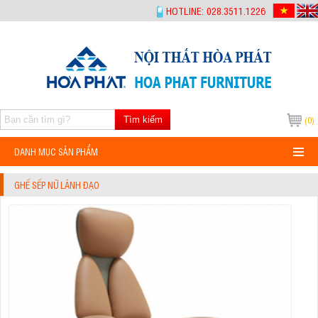
-->
HOTLINE: 028.3511.1226
Tìm kiếm
(0)
DANH MỤC SẢN PHẨM
GHẾ SẾP NỮ LÃNH ĐẠO