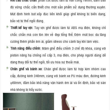
độ vững chắc cần thiết cho một sản phẩm sử dụng thường xuyên.
Mút định hình bọt xốp đúc liền khối giúp ghế không bị biến dạng,
bảo vệ tư thế ngồi đúng.
Thiết kế tay vịn
: Tay vịn ghế được làm từ ABS mạ điện, không chỉ
chắc chắn mà còn tôn lên vẻ đẹp tổng thể. Đệm mút bọc da tăng
cường thêm phần êm ái, giảm stress cho cánh tay khi làm việc.
Tính năng điều chỉnh
: Mâm ghế điều chỉnh 3 chế độ khóa, cùng với
piston nâng hạ chống nổ cấp 3, mạ điện, cho phép người dùng dễ
dàng thay đổi tư thế ngồi, tối ưu hóa sự thoải mái.
Chân ghế và bánh xe
: Chân ghế được làm từ hợp kim nhôm cao
cấp, đường kính 340mm, cùng với bánh xe PU màu đen, đường kính
φ60mm, đảm bảo khả năng vận hành êm ái và ổn định, bảo vệ sàn
nhà không bị trầy xước.