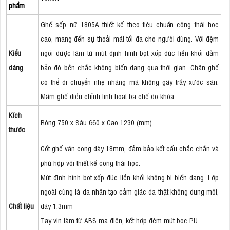
phẩm
Ghế sếp nữ 1805A thiết kế theo tiêu chuẩn công thái học
cao, mang đến sự thoải mái tối đa cho người dùng. Với đệm
Kiểu
ngồi được làm từ mút định hình bọt xốp đúc liền khối đảm
dáng
bảo độ bền chắc không biến dạng qua thời gian. Chân ghế
có thể di chuyển nhẹ nhàng mà không gây trầy xước sàn.
Mâm ghế điều chỉnh linh hoạt ba chế độ khóa.
Kích
Rộng 750 x Sâu 660 x Cao 1230 (mm)
thước
Cốt ghế ván cong dày 18mm, đảm bảo kết cấu chắc chắn và
phù hợp với thiết kế công thái học.
Mút định hình bọt xốp đúc liền khối không bị biến dạng. Lớp
ngoài cùng là da nhân tạo cảm giác da thật không dung môi,
Chất liệu
dày 1.3mm
Tay vịn làm từ ABS mạ điện, kết hợp đệm mút bọc PU