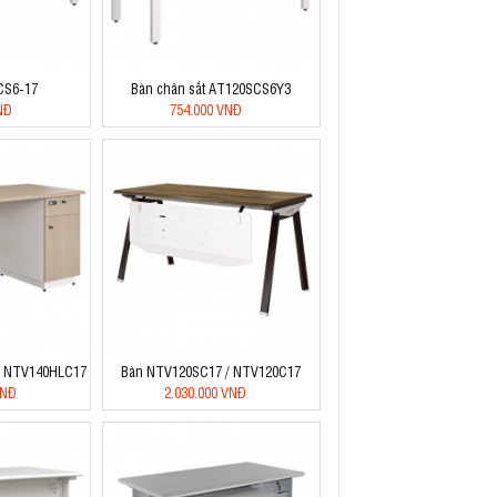
CS6-17
Bàn chân sắt AT120SCS6Y3
NĐ
754.000 VNĐ
/ NTV140HLC17
Bàn NTV120SC17 / NTV120C17
VNĐ
2.030.000 VNĐ