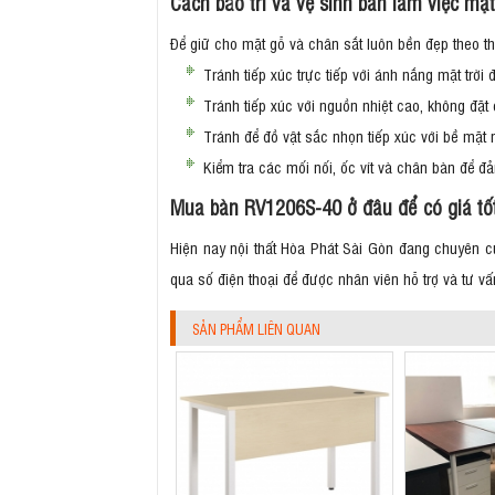
Cách bảo trì và vệ sinh bàn làm việc mặ
Để giữ cho mặt gỗ và chân sắt luôn bền đẹp theo thờ
Tránh tiếp xúc trực tiếp với ánh nắng mặt trờ
Tránh tiếp xúc với nguồn nhiệt cao, không đặt
Tránh để đồ vật sắc nhọn tiếp xúc với bề mặt n
Kiểm tra các mối nối, ốc vít và chân bàn để 
Mua bàn RV1206S-40 ở đâu để có giá tố
Hiện nay nội thất Hòa Phát Sài Gòn đang chuyên c
qua số điện thoại để được nhân viên hỗ trợ và tư 
SẢN PHẨM LIÊN QUAN