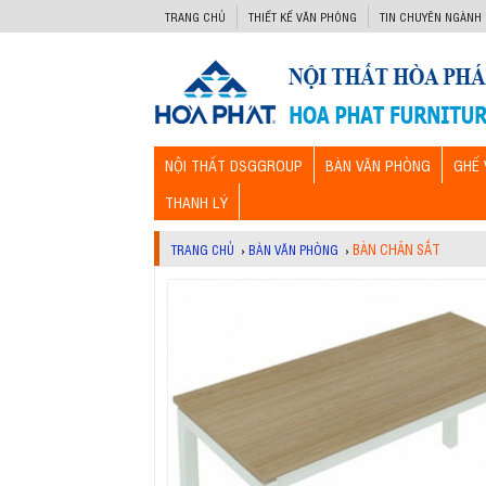
-->
TRANG CHỦ
THIẾT KẾ VĂN PHÒNG
TIN CHUYÊN NGÀNH
NỘI THẤT DSGGROUP
BÀN VĂN PHÒNG
GHẾ 
THANH LÝ
BÀN CHÂN SẮT
TRANG CHỦ
›
BÀN VĂN PHÒNG
›