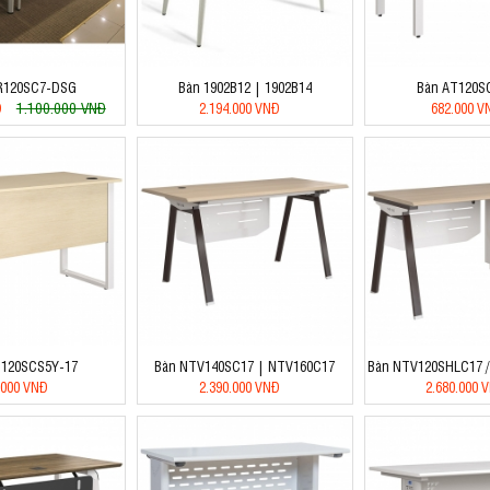
R120SC7-DSG
Bàn 1902B12 | 1902B14
Bàn AT120S
1.100.000 VNĐ
Đ
2.194.000 VNĐ
682.000 V
T120SCS5Y-17
Bàn NTV140SC17 | NTV160C17
Bàn NTV120SHLC17 
.000 VNĐ
2.390.000 VNĐ
2.680.000 