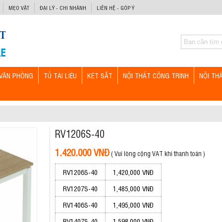
MẸO VẶT
ĐẠI LÝ - CHI NHÁNH
LIÊN HỆ - GÓP Ý
VĂN PHÒNG
TỦ TÀI LIỆU
KÉT SẮT
NỘI THẤT CÔNG TRÌNH
NỘI TH
RV1206S-40
1.420.000 VNĐ
( Vui lòng cộng VAT khi thanh toán )
RV1206S-40
1,420,000 VNĐ
RV1207S-40
1,485,000 VNĐ
RV1406S-40
1,495,000 VNĐ
RV1407S-40
1,598,000 VNĐ