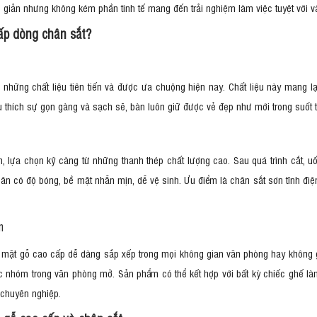
i giản nhưng không kém phần tinh tế mang đến trải nghiệm làm việc tuyệt vời 
ấp dòng chân sắt?
những chất liệu tiên tiến và được ưa chuộng hiện nay. Chất liệu này mang l
 thích sự gọn gàng và sạch sẽ, bàn luôn giữ được vẻ đẹp như mới trong suốt t
lựa chọn kỹ càng từ những thanh thép chất lượng cao. Sau quá trình cắt, uốn
n có độ bóng, bề mặt nhẵn mịn, dễ vệ sinh. Ưu điểm là chân sắt sơn tĩnh điện
n
n mặt gỗ cao cấp dễ dàng sắp xếp trong mọi không gian văn phòng hay không g
 nhóm trong văn phòng mở. Sản phẩm có thể kết hợp với bất kỳ chiếc ghế l
, chuyên nghiệp.