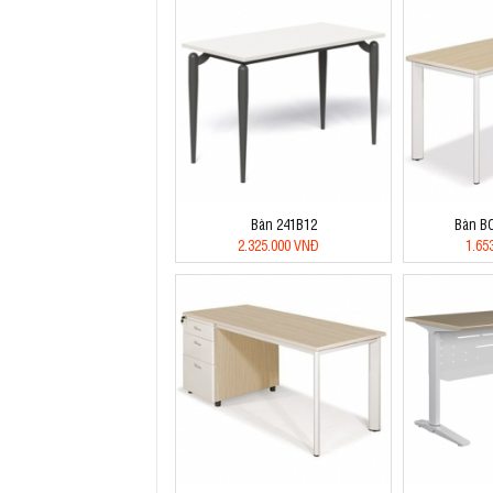
Bàn 241B12
Bàn B
2.325.000 VNĐ
1.65