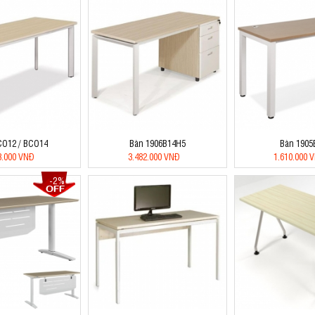
CO12 / BCO14
Bàn 1906B14H5
Bàn 1905
3.000 VNĐ
3.482.000 VNĐ
1.610.000 
-2%