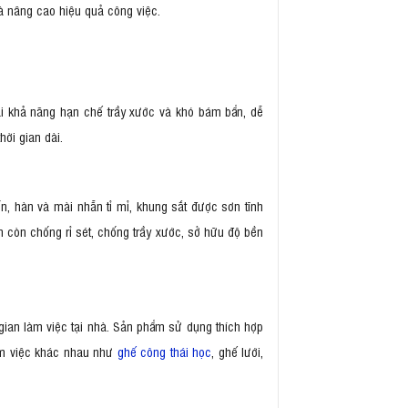
và nâng cao hiệu quả công việc.
ại khả năng hạn chế trầy xước và khó bám bẩn, dễ
hời gian dài.
, hàn và mài nhẵn tỉ mỉ, khung sắt được sơn tĩnh
 còn chống rỉ sét, chống trầy xước, sở hữu độ bền
ian làm việc tại nhà. Sản phẩm sử dụng thích hợp
àm việc khác nhau như
ghế công thái học
, ghế lưới,