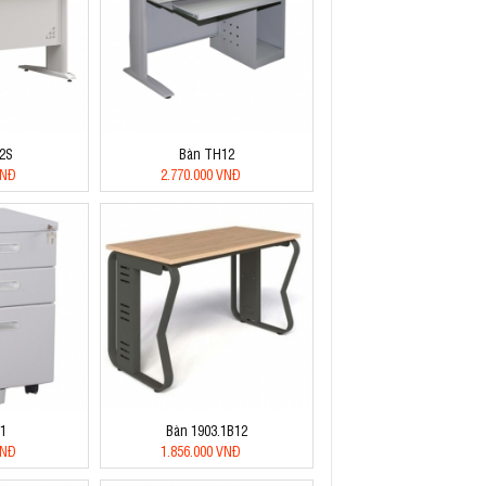
2S
Bàn TH12
VNĐ
2.770.000 VNĐ
1
Bàn 1903.1B12
VNĐ
1.856.000 VNĐ