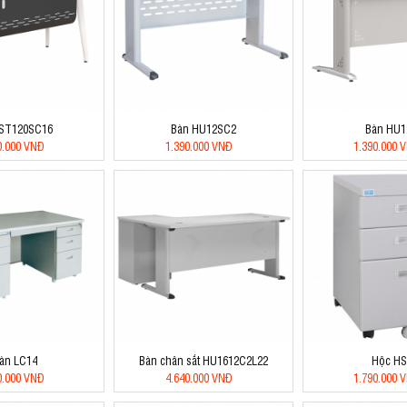
 ST120SC16
Bàn HU12SC2
Bàn HU1
0.000 VNĐ
1.390.000 VNĐ
1.390.000 
àn LC14
Bàn chân sắt HU1612C2L22
Hộc HS
0.000 VNĐ
4.640.000 VNĐ
1.790.000 