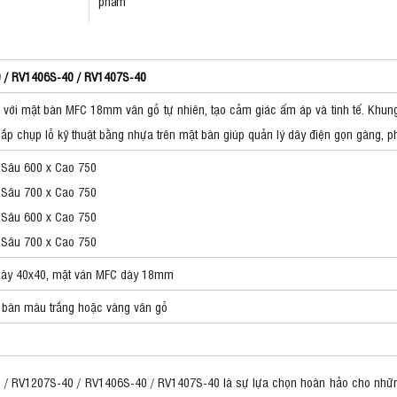
phẩm
 / RV1406S-40 / RV1407S-40
ại với mặt bàn MFC 18mm vân gỗ tự nhiên, tạo cảm giác ấm áp và tinh tế. Khu
nắp chụp lỗ kỹ thuật bằng nhựa trên mặt bàn giúp quản lý dây điện gọn gàng, 
 Sâu 600 x Cao 750
 Sâu 700 x Cao 750
 Sâu 600 x Cao 750
 Sâu 700 x Cao 750
 dày 40x40, mặt ván MFC dày 18mm
t bàn màu trắng hoặc vàng vân gỗ
 / RV1207S-40 / RV1406S-40 / RV1407S-40 là sự lựa chọn hoàn hảo cho nhữn