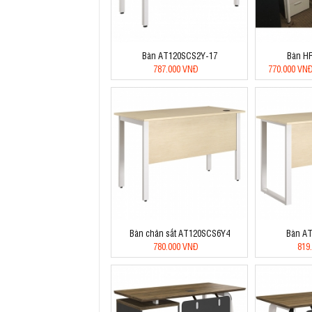
Bàn AT120SCS2Y-17
Bàn H
787.000 VNĐ
770.000 VN
Bàn chân sắt AT120SCS6Y4
Bàn A
780.000 VNĐ
819