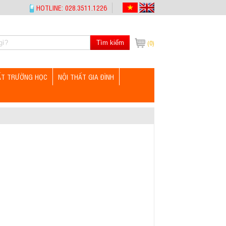
HOTLINE: 028.3511.1226
Tìm kiếm
(0)
ẤT TRƯỜNG HỌC
NỘI THẤT GIA ĐÌNH