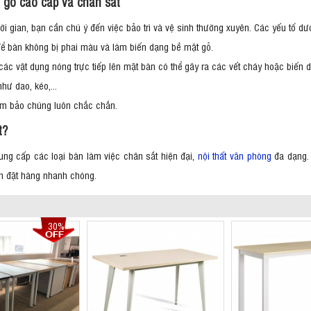
t gỗ cao cấp và chân sắt
i gian, bạn cần chú ý đến việc bảo trì và vệ sinh thường xuyên. Các yếu tố dưới
i để bàn không bị phai màu và làm biến dạng bề mặt gỗ.
 các vật dụng nóng trực tiếp lên mặt bàn có thể gây ra các vết cháy hoặc biến 
hư dao, kéo,...
đảm bảo chúng luôn chắc chắn.
t?
ung cấp các loại bàn làm việc chân sắt hiện đại,
nội thất văn phòng
đa dạng. 
vấn đặt hàng nhanh chóng.
30%