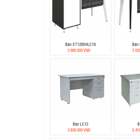
Bàn ST120SHLC16
Bàn
2.680.000 VNĐ
2.03
Bàn LC12
B
3.830.000 VNĐ
5.41