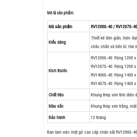
Mô tả sản phẩm:
Mã sản phẩm
RV1206S-40 / RV1207S-40
Thiết kế đơn giản, hiện đ
Kiểu dáng
chắc chắn và bền bỉ. Hai 
RV1206S-40: Rộng 1200 x
RV1207S-40: Rộng 1200 x
Kích thước
RV1406S-40: Rộng 1400 x
RV1407S-40: Rộng 1400 x
Chất liệu
Khung thép sơn tĩnh điện
Màu sắc
Khung thép sơn trắng, mặ
Bảo hành
12 tháng
Bàn làm việc mặt gỗ cao cấp chân sắt RV1206S-40