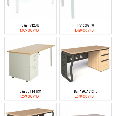
Bàn TV1206S
RV1206S-40
1.985.000 VNĐ
1.420.000 VNĐ
Bàn BCT14-HS1
Bàn 1903.1B12H6
4.273.000 VNĐ
3.548.000 VNĐ