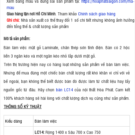
Xem bảng màu và dung sai sản phẩm tại:
https://hoaphatsaigon.com/ma-
mau
. Tham khảo
Chính sách giao hàng
Giao hàng tận nơi Hồ Chí Minh
Nhà sản xuất có thể thay đổi 1 số chi tiết nhưng không ảnh hưởng
Ghi chú:
đến tổng thể & chất lượng sản phẩm
Mô tả sản phẩm:
Bàn làm việc mặt gỗ Laminate, chân thép sơn tĩnh điện. Bàn có 2 hộc
liền 3 ngăn kéo và một ngăn kéo nhỏ lắp dưới mặt gỗ.
Trên thị trường hiện nay có hàng loạt những sản phẩm về bàn làm việc.
Nhưng để mua đúng một chiếc bàn chất lượng rất khó khăn vì chỉ với vẻ
bề ngoài, bạn không thể biết được bàn đó được làm từ chất liệu hay lấy
nguồn gốc từ đâu. Hãy chọn
bàn LC14
của nội thất Hòa Phát. Cam kết
100% khách hàng sẽ hài lòng với chất lượng dịch vụ cũng như sản phẩm.
THÔNG SỐ KỸ THUẬT
Kiểu dáng
Bàn làm việc
LC14:
Rộng 1400 x Sâu 700 x Cao 750