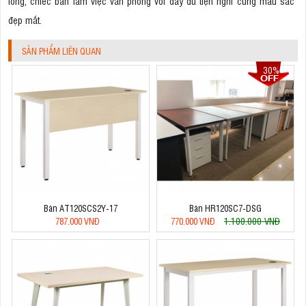
lòng, chiếc bàn làm việc văn phòng với đầy đủ tiện nghi cùng màu sắc
đẹp mắt.
SẢN PHẨM LIÊN QUAN
30%
Bàn AT120SCS2Y-17
Bàn HR120SC7-DSG
1.100.000 VNĐ
787.000 VNĐ
770.000 VNĐ