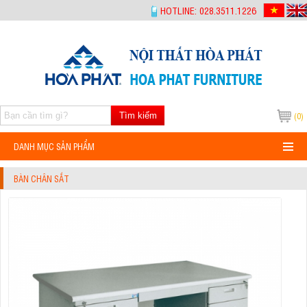
-->
HOTLINE: 028.3511.1226
Tìm kiếm
(0)
DANH MỤC SẢN PHẨM
BÀN CHÂN SẮT