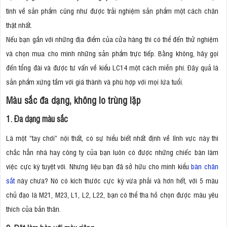
tình về sản phẩm cũng như được trải nghiệm sản phẩm một cách chân
thật nhất.
Nếu bạn gần với những địa điểm của cửa hàng thì có thể đến thử nghiệm
và chọn mua cho mình những sản phẩm trực tiếp. Bằng không, hãy gọi
đến tổng đài và được tư vấn về kiểu LC14 một cách miễn phí. Đây quả là
sản phẩm xứng tầm với giá thành và phù hợp với mọi lứa tuổi.
Màu sắc đa dạng, không lo trùng lặp
1. Đa dạng màu sắc
Là một “tay chơi” nội thất, có sự hiểu biết nhất định về lĩnh vực này thì
chắc hẳn nhà hay công ty của bạn luôn có được những chiếc bàn làm
việc cực kỳ tuyệt vời. Nhưng liệu bạn đã sở hữu cho mình kiểu
bàn chân
sắt
này chưa? Nó có kích thước cực kỳ vừa phải và hơn hết, với 5 màu
chủ đạo là M21, M23, L1, L2, L22, bạn có thể tha hồ chọn được màu yêu
thích của bản thân.