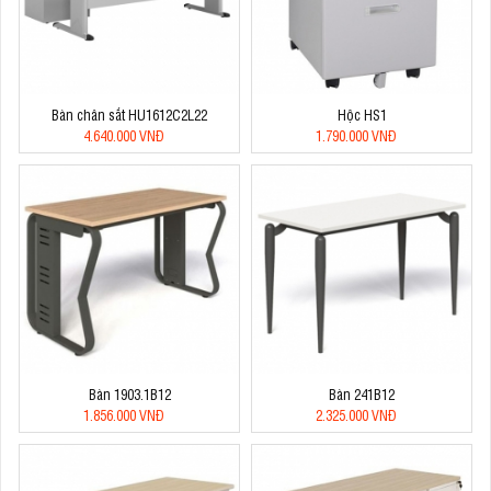
Bàn chân sắt HU1612C2L22
Hộc HS1
4.640.000 VNĐ
1.790.000 VNĐ
Bàn 1903.1B12
Bàn 241B12
1.856.000 VNĐ
2.325.000 VNĐ