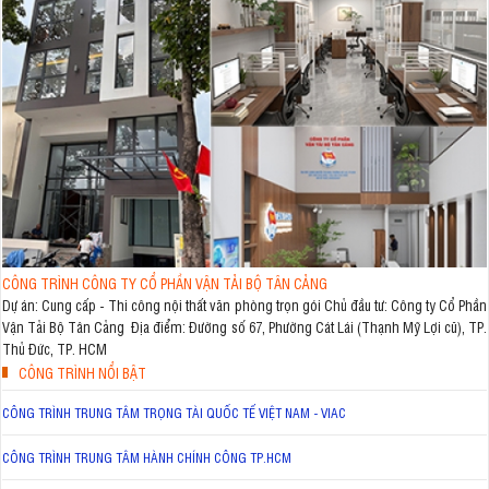
CÔNG TRÌNH CÔNG TY CỔ PHẦN VẬN TẢI BỘ TÂN CẢNG
Dự án: Cung cấp - Thi công nội thất văn phòng trọn gói Chủ đầu tư: Công ty Cổ Phần
Vận Tải Bộ Tân Cảng Địa điểm: Đường số 67, Phường Cát Lái (Thạnh Mỹ Lợi cũ), TP.
Thủ Đức, TP. HCM
CÔNG TRÌNH NỔI BẬT
CÔNG TRÌNH TRUNG TÂM TRỌNG TÀI QUỐC TẾ VIỆT NAM - VIAC
CÔNG TRÌNH TRUNG TÂM HÀNH CHÍNH CÔNG TP.HCM