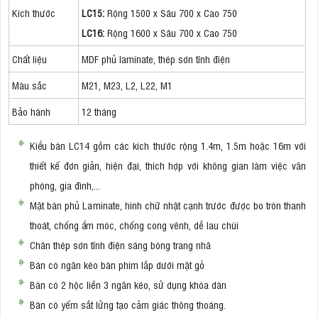
Kích thước
LC15:
Rộng 1500 x Sâu 700 x Cao 750
LC16:
Rộng 1600 x Sâu 700 x Cao 750
Chất liệu
MDF phủ laminate, thép sơn tĩnh điện
Màu sắc
M21, M23, L2, L22, M1
Bảo hành
12 tháng
Kiểu bàn LC14 gồm các kích thước rộng 1.4m, 1.5m hoặc 16m với
thiết kế đơn giản, hiện đại, thích hợp với không gian làm việc văn
phòng, gia đình,...
Mặt bàn phủ Laminate, hình chữ nhật cạnh trước được bo tròn thanh
thoát, chống ẩm móc, chống cong vênh, dễ lau chùi
Chân thép sơn tĩnh điện sáng bóng trang nhã
Bàn có ngăn kéo bàn phím lắp dưới mặt gỗ
Bàn có 2 hộc liền 3 ngăn kéo, sử dụng khóa dàn
Bàn có yếm sắt lửng tạo cảm giác thông thoáng.