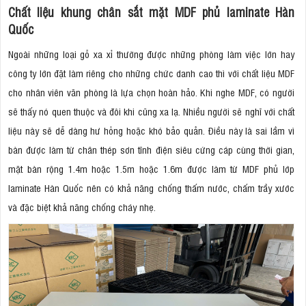
Chất liệu khung chân sắt mặt MDF phủ laminate Hàn
Quốc
Ngoài những loại gỗ xa xỉ thường được những phòng làm việc lớn hay
công ty lớn đặt làm riêng cho những chức danh cao thì với chất liệu MDF
cho nhân viên văn phòng là lựa chọn hoàn hảo. Khi nghe MDF, có người
sẽ thấy nó quen thuộc và đôi khi cũng xa lạ. Nhiều người sẽ nghĩ với chất
liệu này sẽ dễ dàng hư hỏng hoặc khó bảo quản. Điều này là sai lầm vì
bàn được làm từ chân thép sơn tĩnh điện siêu cứng cáp cùng thời gian,
mặt bàn rộng 1.4m hoặc 1.5m hoặc 1.6m được làm từ MDF phủ lớp
laminate Hàn Quốc nên có khả năng chống thấm nước, chấm trầy xước
và đặc biệt khả năng chống cháy nhẹ.