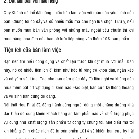
2. Đặt làm bàn với màu riêng
Quý Khách có thể đặt riêng chiếc bàn làm việc với màu sắc yêu thích của
bạn. Chúng tôi có đầy và đủ nhiều mẫu mã cho bạn lựa chọn. Lưu ý, nếu
bạn muốn mua bàn văn phòng với những màu ngoài tiêu chuẩn thì khi
mua hàng, hóa đơn của bạn sẽ trực tiếp cộng vào thêm 10% sản phẩm.
Tiện ích của bàn làm việc
Bạn nên tìm hiểu công dụng và chất liệu trước khi đặt mua. Với mẫu bàn
này, nó có nhiều tiện ích đi kèm như hộc tủ rộng có khóa dàn, ngăn kéo
và có yếm sắt lửng. Tạo cho bạn cảm giác đầy đủ tiện nghi và không cần
mua thêm bất cứ vật dụng đi kèm nào. Đặc biệt, bàn cực kỳ thông thoáng
và vệ sinh bàn cũng dễ dàng.
Nội thất Hòa Phát đã đồng hành cùng người dùng một chặng đường khá
dài. Điều đó cũng khiến khách hàng an tâm phần nào về chất lượng phục
vụ cũng như chất lượng sản phẩm từ công ty chúng tôi. Một điều mà tôi
xin khẳng định chắc nịch đó là sản phẩm LC14 sẽ khiến bạn cực kỳ hài