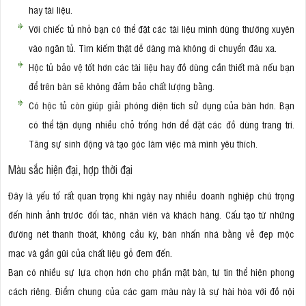
hay tài liệu.
Với chiếc tủ nhỏ bạn có thể đặt các tài liệu mình dùng thường xuyên
vào ngăn tủ. Tìm kiếm thật dễ dàng mà không di chuyển đâu xa.
Hộc tủ bảo vệ tốt hơn các tài liệu hay đồ dùng cần thiết mà nếu bạn
để trên bàn sẽ không đảm bảo chất lượng bằng.
Có hộc tủ còn giúp giải phóng diện tích sử dụng của bàn hơn. Bạn
có thể tận dụng nhiều chỗ trống hơn để đặt các đồ dùng trang trí.
Tăng sự sinh động và tạo góc làm việc mà mình yêu thích.
Màu sắc hiện đại, hợp thời đại
Đây là yếu tố rất quan trọng khi ngày nay nhiều doanh nghiệp chú trọng
đến hình ảnh trước đối tác, nhân viên và khách hàng. Cấu tạo từ những
đường nét thanh thoát, không cầu kỳ, bàn nhấn nhá bằng vẻ đẹp mộc
mạc và gần gũi của chất liệu gỗ đem đến.
Bạn có nhiều sự lựa chọn hơn cho phần mặt bàn, tự tin thể hiện phong
cách riêng. Điểm chung của các gam màu này là sự hài hòa với đồ nội