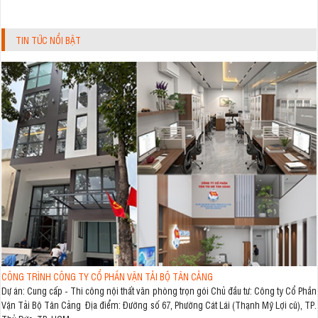
TIN TỨC NỔI BẬT
CÔNG TRÌNH CÔNG TY CỔ PHẦN VẬN TẢI BỘ TÂN CẢNG
Dự án: Cung cấp - Thi công nội thất văn phòng trọn gói Chủ đầu tư: Công ty Cổ Phần
Vận Tải Bộ Tân Cảng Địa điểm: Đường số 67, Phường Cát Lái (Thạnh Mỹ Lợi cũ), TP.