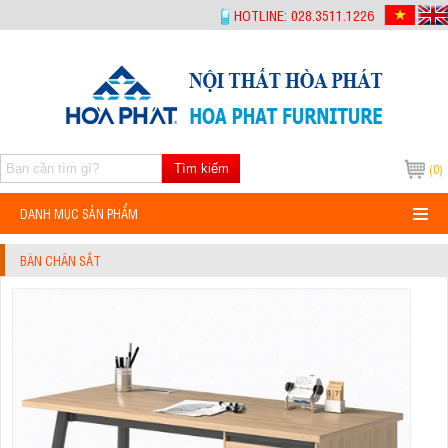
-->
HOTLINE: 028.3511.1226
Tìm kiếm
(0)
DANH MỤC SẢN PHẨM
BÀN CHÂN SẮT