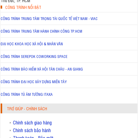
Thủ Đức, TP. HCM
CÔNG TRÌNH NỔI BẬT
CÔNG TRÌNH TRUNG TÂM TRỌNG TÀI QUỐC TẾ VIỆT NAM - VIAC
CÔNG TRÌNH TRUNG TÂM HÀNH CHÍNH CÔNG TP.HCM
ĐẠI HỌC KHOA HỌC XÃ HỘI & NHÂN VĂN
CÔNG TRÌNH SEREPOK COWORKING SPACE
CÔNG TRÌNH BẢO HIỂM XÃ HỘI TÂN CHÂU - AN GIANG
CÔNG TRÌNH ĐẠI HỌC XÂY DỰNG MIỀN TÂY
CÔNG TRÌNH TỦ ÂM TƯỜNG ITAXA
TRỢ GIÚP - CHÍNH SÁCH
Chính sách giao hàng
Chính sách bảo hành
Thanh toán - Bảo mật