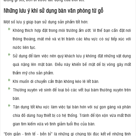
Những lưu ý khi sử dụng bàn văn phòng từ gỗ
Một số lưu ý giúp bạn sử dụng sản phẩm tốt hơn:
Không thích hợp đặt trong môi trường ẩm ướt. Vì thế bạn cần đặt nơi
thông thoáng, mát mẻ và vị trí tránh các khu vực có sự tiếp xúc với
nước liên tục.
Sử dụng để làm việc nên quý khách lưu ý không đặt những vật dụng
quá nặng lên mặt bàn. Điều này khiến bề mặt dể bị võng gây mất
thẩm mỹ cho sản phẩm.
Khi muốn di chuyển cẩn thận không kéo lê lết bàn.
Thường xuyên vệ sinh để loại bỏ các vết bụi bám thường xuyên trên
bàn.
Tận dụng tốt khu vực làm việc tại bàn hơn với sự gọn gàng và phân
chia đồ dùng hay thiết bị có hệ thống. Tránh để lộn xộn vừa mất thời
gian tìm kiếm vừa vô tình giảm tuổi thọ của bàn.
“Đơn giản - tinh tế - bền bỉ” là những gì chúng tôi đúc kết về những tính