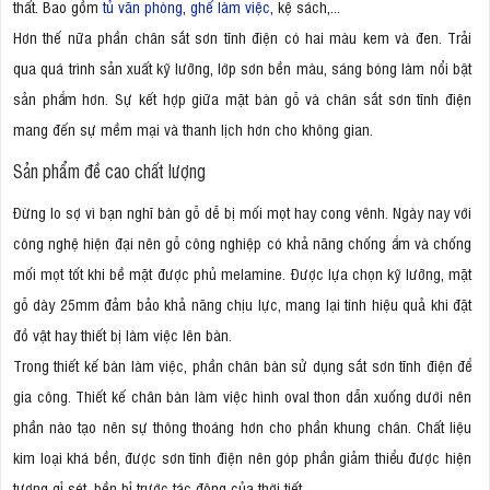
thất. Bao gồm
tủ văn phòng
,
ghế làm việc
, kệ sách,...
Hơn thế nữa phần chân sắt sơn tĩnh điện có hai màu kem và đen. Trải
qua quá trình sản xuất kỹ lưỡng, lớp sơn bền màu, sáng bóng làm nổi bật
sản phẩm hơn. Sự kết hợp giữa mặt bàn gỗ và chân sắt sơn tĩnh điện
mang đến sự mềm mại và thanh lịch hơn cho không gian.
Sản phẩm đề cao chất lượng
Đừng lo sợ vì bạn nghĩ bàn gỗ dễ bị mối mọt hay cong vênh. Ngày nay với
công nghệ hiện đại nên gỗ công nghiệp có khả năng chống ẩm và chống
mối mọt tốt khi bề mặt được phủ melamine. Được lựa chọn kỹ lưỡng, mặt
gỗ dày 25mm đảm bảo khả năng chịu lực, mang lại tính hiệu quả khi đặt
đồ vật hay thiết bị làm việc lên bàn.
Trong thiết kế bàn làm việc, phần chân bàn sử dụng sắt sơn tĩnh điện để
gia công. Thiết kế chân bàn làm việc hình oval thon dẫn xuống dưới nên
phần nào tạo nên sự thông thoáng hơn cho phần khung chân. Chất liệu
kim loại khá bền, được sơn tĩnh điện nên góp phần giảm thiểu được hiện
tượng gỉ sét, bền bỉ trước tác động của thời tiết.