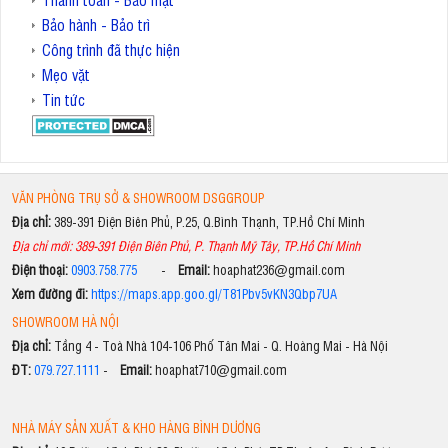
Bảo hành - Bảo trì
Công trình đã thực hiện
Mẹo vặt
Tin tức
VĂN PHÒNG TRỤ SỞ & SHOWROOM DSGGROUP
Địa chỉ:
389-391 Điện Biên Phủ, P.25, Q.Bình Thạnh, TP.Hồ Chí Minh
Địa chỉ mới: 389-391 Điện Biên Phủ, P. Thạnh Mỹ Tây, TP.Hồ Chí Minh
Điện thoại:
0903.758.775
-
Email:
hoaphat236@gmail.com
Xem đường đi:
https://maps.app.goo.gl/T81Pbv5vKN3Qbp7UA
SHOWROOM HÀ NỘI
Địa chỉ:
Tầng 4 - Toà Nhà 104-106 Phố Tân Mai - Q. Hoàng Mai - Hà Nội
ĐT:
079.727.1111
-
Email:
hoaphat710@gmail.com
NHÀ MÁY SẢN XUẤT & KHO HÀNG BÌNH DƯƠNG